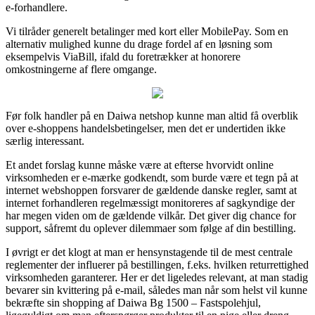
e-forhandlere.
Vi tilråder generelt betalinger med kort eller MobilePay. Som en
alternativ mulighed kunne du drage fordel af en løsning som
eksempelvis ViaBill, ifald du foretrækker at honorere
omkostningerne af flere omgange.
Før folk handler på en Daiwa netshop kunne man altid få overblik
over e-shoppens handelsbetingelser, men det er undertiden ikke
særlig interessant.
Et andet forslag kunne måske være at efterse hvorvidt online
virksomheden er e-mærke godkendt, som burde være et tegn på at
internet webshoppen forsvarer de gældende danske regler, samt at
internet forhandleren regelmæssigt monitoreres af sagkyndige der
har megen viden om de gældende vilkår. Det giver dig chance for
support, såfremt du oplever dilemmaer som følge af din bestilling.
I øvrigt er det klogt at man er hensynstagende til de mest centrale
reglementer der influerer på bestillingen, f.eks. hvilken returrettighed
virksomheden garanterer. Her er det ligeledes relevant, at man stadig
bevarer sin kvittering på e-mail, således man når som helst vil kunne
bekræfte sin shopping af Daiwa Bg 1500 – Fastspolehjul,