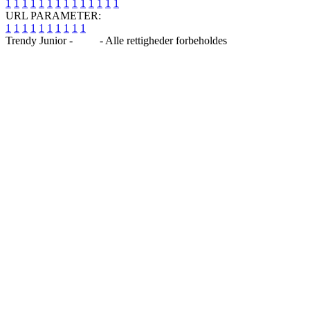
1
1
1
1
1
1
1
1
1
1
1
1
1
1
URL PARAMETER:
1
1
1
1
1
1
1
1
1
1
Trendy Junior -
Blog
- Alle rettigheder forbeholdes