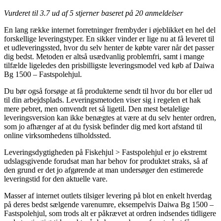
Vurderet til
3.7
ud af 5 stjerner baseret på
20
anmeldelser
En lang række internet forretninger frembyder i øjeblikket en hel del
forskellige leveringstyper. En sikker vinder er lige nu at få leveret til
et udleveringssted, hvor du selv henter de købte varer når det passer
dig bedst. Metoden er altså usædvanlig problemfri, samt i mange
tilfælde ligeledes den prisbilligste leveringsmodel ved køb af Daiwa
Bg 1500 – Fastspolehjul.
Du bør også forsøge at få produkterne sendt til hvor du bor eller ud
til din arbejdsplads. Leveringsmetoden viser sig i regelen et hak
mere pebret, men omvendt ret så ligetil. Den mest betalelige
leveringsversion kan ikke benægtes at være at du selv henter ordren,
som jo afhænger af at du fysisk befinder dig med kort afstand til
online virksomhedens tilholdssted.
Leveringsdygtigheden på Fiskehjul > Fastspolehjul er jo ekstremt
udslagsgivende forudsat man har behov for produktet straks, så af
den grund er det jo afgørende at man undersøger den estimerede
leveringstid for den aktuelle vare.
Masser af internet outlets tilsiger levering på blot en enkelt hverdag
på deres bedst sælgende varenumre, eksempelvis Daiwa Bg 1500 –
Fastspolehjul, som trods alt er påkrævet at ordren indsendes tidligere