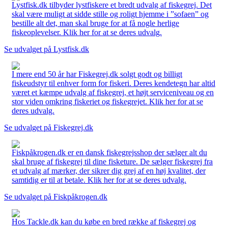
Lystfisk.dk tilbyder lystfiskere et bredt udvalg af fiskegrej. Det
skal være muligt at sidde stille og roligt hjemme i ”sofaen” og
bestille alt det, man skal bruge for at få nogle herlige
fiskeoplevelser. Klik her for at se deres udvalg.
Se udvalget på Lystfisk.dk
I mere end 50 år har Fiskegrej.dk solgt godt og billigt
fiskeudstyr til enhver form for fiskeri. Deres kendetegn har altid
været et kæmpe udvalg af fiskegrej, et højt serviceniveau og en
stor viden omkring fiskeriet og fiskegrejet. Klik her for at se
deres udvalg.
Se udvalget på Fiskegrej.dk
Fiskpåkrogen.dk er en dansk fiskegrejsshop der sælger alt du
skal bruge af fiskegrej til dine fisketure. De sælger fiskegrej fra
et udvalg af mærker, der sikrer dig grej af en høj kvalitet, der
samtidig er til at betale. Klik her for at se deres udvalg.
Se udvalget på Fiskpåkrogen.dk
Hos Tackle.dk kan du købe en bred række af fiskegrej og