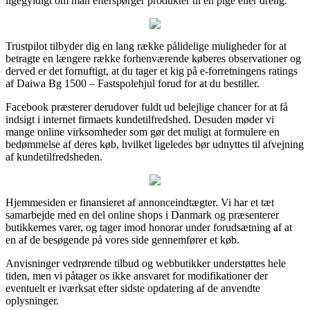
ligegyldigt om man efterspørger produkter til en pige eller dreng.
Trustpilot tilbyder dig en lang række pålidelige muligheder for at
betragte en længere række forhenværende køberes observationer og
derved er det fornuftigt, at du tager et kig på e-forretningens ratings
af Daiwa Bg 1500 – Fastspolehjul forud for at du bestiller.
Facebook præsterer derudover fuldt ud belejlige chancer for at få
indsigt i internet firmaets kundetilfredshed. Desuden møder vi
mange online virksomheder som gør det muligt at formulere en
bedømmelse af deres køb, hvilket ligeledes bør udnyttes til afvejning
af kundetilfredsheden.
Hjemmesiden er finansieret af annonceindtægter. Vi har et tæt
samarbejde med en del online shops i Danmark og præsenterer
butikkernes varer, og tager imod honorar under forudsætning af at
en af de besøgende på vores side gennemfører et køb.
Anvisninger vedrørende tilbud og webbutikker understøttes hele
tiden, men vi påtager os ikke ansvaret for modifikationer der
eventuelt er iværksat efter sidste opdatering af de anvendte
oplysninger.