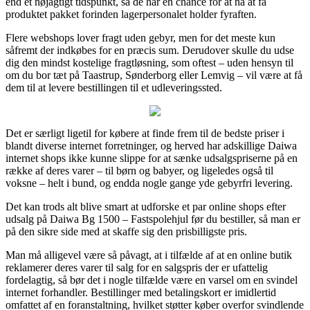
end et nøjagtigt tidspunkt, så de har en chance for at nå at få
produktet pakket forinden lagerpersonalet holder fyraften.
Flere webshops lover fragt uden gebyr, men for det meste kun
såfremt der indkøbes for en præcis sum. Derudover skulle du udse
dig den mindst kostelige fragtløsning, som oftest – uden hensyn til
om du bor tæt på Taastrup, Sønderborg eller Lemvig – vil være at få
dem til at levere bestillingen til et udleveringssted.
Det er særligt ligetil for købere at finde frem til de bedste priser i
blandt diverse internet forretninger, og herved har adskillige Daiwa
internet shops ikke kunne slippe for at sænke udsalgspriserne på en
række af deres varer – til børn og babyer, og ligeledes også til
voksne – helt i bund, og endda nogle gange yde gebyrfri levering.
Det kan trods alt blive smart at udforske et par online shops efter
udsalg på Daiwa Bg 1500 – Fastspolehjul før du bestiller, så man er
på den sikre side med at skaffe sig den prisbilligste pris.
Man må alligevel være så påvagt, at i tilfælde af at en online butik
reklamerer deres varer til salg for en salgspris der er ufattelig
fordelagtig, så bør det i nogle tilfælde være en varsel om en svindel
internet forhandler. Bestillinger med betalingskort er imidlertid
omfattet af en foranstaltning, hvilket støtter køber overfor svindlende