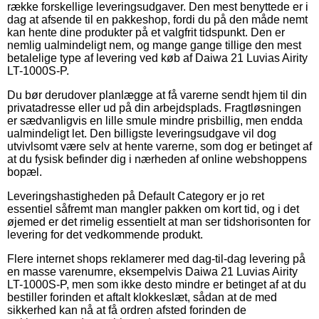
række forskellige leveringsudgaver. Den mest benyttede er i
dag at afsende til en pakkeshop, fordi du på den måde nemt
kan hente dine produkter på et valgfrit tidspunkt. Den er
nemlig ualmindeligt nem, og mange gange tillige den mest
betalelige type af levering ved køb af Daiwa 21 Luvias Airity
LT-1000S-P.
Du bør derudover planlægge at få varerne sendt hjem til din
privatadresse eller ud på din arbejdsplads. Fragtløsningen
er sædvanligvis en lille smule mindre prisbillig, men endda
ualmindeligt let. Den billigste leveringsudgave vil dog
utvivlsomt være selv at hente varerne, som dog er betinget af
at du fysisk befinder dig i nærheden af online webshoppens
bopæl.
Leveringshastigheden på Default Category er jo ret
essentiel såfremt man mangler pakken om kort tid, og i det
øjemed er det rimelig essentielt at man ser tidshorisonten for
levering for det vedkommende produkt.
Flere internet shops reklamerer med dag-til-dag levering på
en masse varenumre, eksempelvis Daiwa 21 Luvias Airity
LT-1000S-P, men som ikke desto mindre er betinget af at du
bestiller forinden et aftalt klokkeslæt, sådan at de med
sikkerhed kan nå at få ordren afsted forinden de