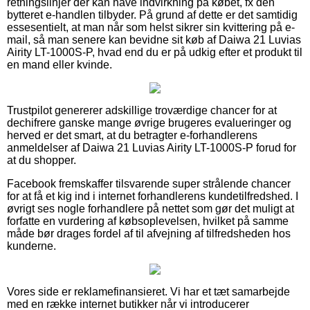
retningslinjer der kan have indvirkning på købet, fx den
bytteret e-handlen tilbyder. På grund af dette er det samtidig
essesentielt, at man når som helst sikrer sin kvittering på e-
mail, så man senere kan bevidne sit køb af Daiwa 21 Luvias
Airity LT-1000S-P, hvad end du er på udkig efter et produkt til
en mand eller kvinde.
Trustpilot genererer adskillige troværdige chancer for at
dechifrere ganske mange øvrige brugeres evalueringer og
herved er det smart, at du betragter e-forhandlerens
anmeldelser af Daiwa 21 Luvias Airity LT-1000S-P forud for
at du shopper.
Facebook fremskaffer tilsvarende super strålende chancer
for at få et kig ind i internet forhandlerens kundetilfredshed. I
øvrigt ses nogle forhandlere på nettet som gør det muligt at
forfatte en vurdering af købsoplevelsen, hvilket på samme
måde bør drages fordel af til afvejning af tilfredsheden hos
kunderne.
Vores side er reklamefinansieret. Vi har et tæt samarbejde
med en række internet butikker når vi introducerer