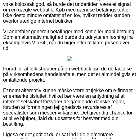
virke kolossalt god, så burde det undertiden være et signal
om en uægte webbutik. Køb med gængse betalingskort er
ikke desto mindre omfattet af en lov, hvilket redder kunden
overfor uærlige internet butikker.
Vi anbefaler generelt betalinger med kort eller mobilbetaling.
Som en alternativ mulighed burde du udnytte en løsning fra
eksempelvis ViaBill, når du higer efter at klare prisen over
tid.
Forud for at folk shopper på en webbutik bør de de facto se
på virksomhedens handelsaftale, men det er almindeligvis et
omfattende projekt.
Et nemt alternativ kunne måske være at tjekke om e-firmaet
er e-mærke tilsluttet, hvilket bør være en antydning af at
internet selskabet forsvarer de gældende danske regler,
foruden at forretningen lejlighedsvis revurderes af
specialister som mestrer vilkårene. Det giver dig chance for
at blive hjulpet, ifald du udsættes for besvær med din
bestilling.
Ligeså er det godt at du er sat ind i de elementære