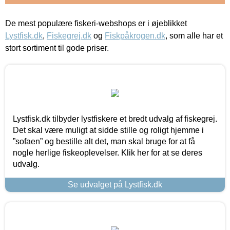
De mest populære fiskeri-webshops er i øjeblikket
Lystfisk.dk
,
Fiskegrej.dk
og
Fiskpåkrogen.dk
, som alle har et
stort sortiment til gode priser.
Lystfisk.dk tilbyder lystfiskere et bredt udvalg af fiskegrej.
Det skal være muligt at sidde stille og roligt hjemme i
”sofaen” og bestille alt det, man skal bruge for at få
nogle herlige fiskeoplevelser. Klik her for at se deres
udvalg.
Se udvalget på Lystfisk.dk