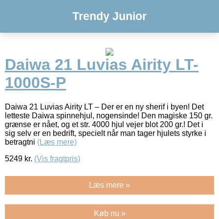
Trendy Junior
Daiwa 21 Luvias Airity LT-
1000S-P
Daiwa 21 Luvias Airity LT – Der er en ny sherif i byen! Det
letteste Daiwa spinnehjul, nogensinde! Den magiske 150 gr.
grænse er nået, og et str. 4000 hjul vejer blot 200 gr.! Det i
sig selv er en bedrift, specielt når man tager hjulets styrke i
betragtni
(Læs mere)
5249
kr.
(Vis fragtpris)
Læs mere »
Køb nu »