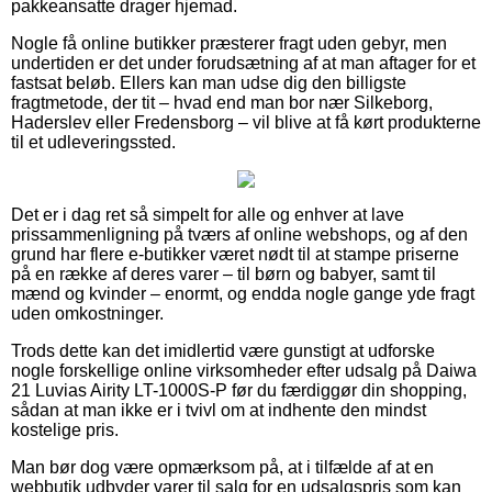
pakkeansatte drager hjemad.
Nogle få online butikker præsterer fragt uden gebyr, men
undertiden er det under forudsætning af at man aftager for et
fastsat beløb. Ellers kan man udse dig den billigste
fragtmetode, der tit – hvad end man bor nær Silkeborg,
Haderslev eller Fredensborg – vil blive at få kørt produkterne
til et udleveringssted.
Det er i dag ret så simpelt for alle og enhver at lave
prissammenligning på tværs af online webshops, og af den
grund har flere e-butikker været nødt til at stampe priserne
på en række af deres varer – til børn og babyer, samt til
mænd og kvinder – enormt, og endda nogle gange yde fragt
uden omkostninger.
Trods dette kan det imidlertid være gunstigt at udforske
nogle forskellige online virksomheder efter udsalg på Daiwa
21 Luvias Airity LT-1000S-P før du færdiggør din shopping,
sådan at man ikke er i tvivl om at indhente den mindst
kostelige pris.
Man bør dog være opmærksom på, at i tilfælde af at en
webbutik udbyder varer til salg for en udsalgspris som kan