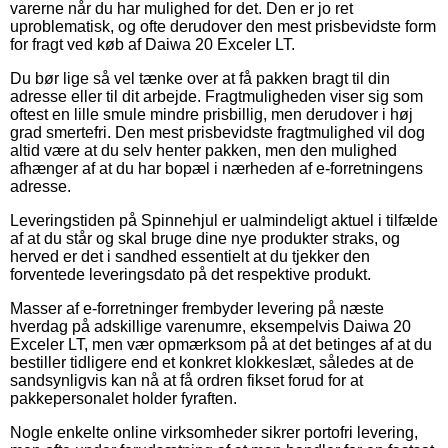
varerne når du har mulighed for det. Den er jo ret
uproblematisk, og ofte derudover den mest prisbevidste form
for fragt ved køb af Daiwa 20 Exceler LT.
Du bør lige så vel tænke over at få pakken bragt til din
adresse eller til dit arbejde. Fragtmuligheden viser sig som
oftest en lille smule mindre prisbillig, men derudover i høj
grad smertefri. Den mest prisbevidste fragtmulighed vil dog
altid være at du selv henter pakken, men den mulighed
afhænger af at du har bopæl i nærheden af e-forretningens
adresse.
Leveringstiden på Spinnehjul er ualmindeligt aktuel i tilfælde
af at du står og skal bruge dine nye produkter straks, og
herved er det i sandhed essentielt at du tjekker den
forventede leveringsdato på det respektive produkt.
Masser af e-forretninger frembyder levering på næste
hverdag på adskillige varenumre, eksempelvis Daiwa 20
Exceler LT, men vær opmærksom på at det betinges af at du
bestiller tidligere end et konkret klokkeslæt, således at de
sandsynligvis kan nå at få ordren fikset forud for at
pakkepersonalet holder fyraften.
Nogle enkelte online virksomheder sikrer portofri levering,