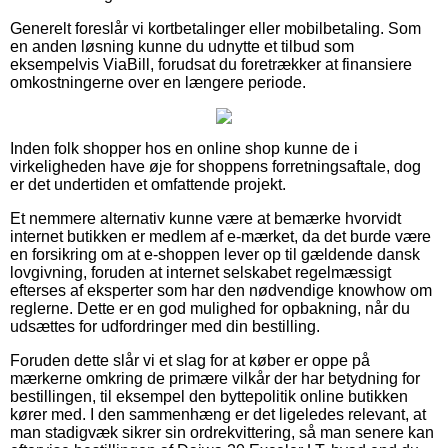
Generelt foreslår vi kortbetalinger eller mobilbetaling. Som
en anden løsning kunne du udnytte et tilbud som
eksempelvis ViaBill, forudsat du foretrækker at finansiere
omkostningerne over en længere periode.
Inden folk shopper hos en online shop kunne de i
virkeligheden have øje for shoppens forretningsaftale, dog
er det undertiden et omfattende projekt.
Et nemmere alternativ kunne være at bemærke hvorvidt
internet butikken er medlem af e-mærket, da det burde være
en forsikring om at e-shoppen lever op til gældende dansk
lovgivning, foruden at internet selskabet regelmæssigt
efterses af eksperter som har den nødvendige knowhow om
reglerne. Dette er en god mulighed for opbakning, når du
udsættes for udfordringer med din bestilling.
Foruden dette slår vi et slag for at køber er oppe på
mærkerne omkring de primære vilkår der har betydning for
bestillingen, til eksempel den byttepolitik online butikken
kører med. I den sammenhæng er det ligeledes relevant, at
man stadigvæk sikrer sin ordrekvittering, så man senere kan