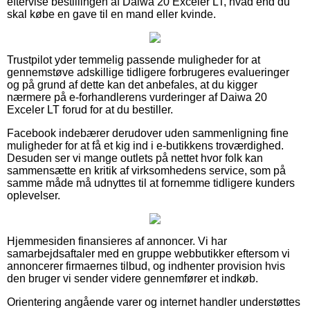
eftervise bestillingen af Daiwa 20 Exceler LT, hvad end du
skal købe en gave til en mand eller kvinde.
Trustpilot yder temmelig passende muligheder for at
gennemstøve adskillige tidligere forbrugeres evalueringer
og på grund af dette kan det anbefales, at du kigger
nærmere på e-forhandlerens vurderinger af Daiwa 20
Exceler LT forud for at du bestiller.
Facebook indebærer derudover uden sammenligning fine
muligheder for at få et kig ind i e-butikkens troværdighed.
Desuden ser vi mange outlets på nettet hvor folk kan
sammensætte en kritik af virksomhedens service, som på
samme måde må udnyttes til at fornemme tidligere kunders
oplevelser.
Hjemmesiden finansieres af annoncer. Vi har
samarbejdsaftaler med en gruppe webbutikker eftersom vi
annoncerer firmaernes tilbud, og indhenter provision hvis
den bruger vi sender videre gennemfører et indkøb.
Orientering angående varer og internet handler understøttes