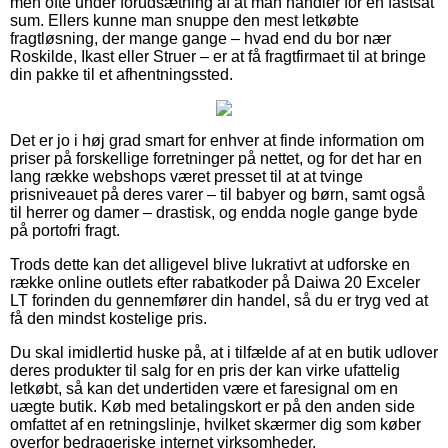
men ofte under forudsætning af at man handler for en fastsat
sum. Ellers kunne man snuppe den mest letkøbte
fragtløsning, der mange gange – hvad end du bor nær
Roskilde, Ikast eller Struer – er at få fragtfirmaet til at bringe
din pakke til et afhentningssted.
Det er jo i høj grad smart for enhver at finde information om
priser på forskellige forretninger på nettet, og for det har en
lang række webshops været presset til at at tvinge
prisniveauet på deres varer – til babyer og børn, samt også
til herrer og damer – drastisk, og endda nogle gange byde
på portofri fragt.
Trods dette kan det alligevel blive lukrativt at udforske en
række online outlets efter rabatkoder på Daiwa 20 Exceler
LT forinden du gennemfører din handel, så du er tryg ved at
få den mindst kostelige pris.
Du skal imidlertid huske på, at i tilfælde af at en butik udlover
deres produkter til salg for en pris der kan virke ufattelig
letkøbt, så kan det undertiden være et faresignal om en
uægte butik. Køb med betalingskort er på den anden side
omfattet af en retningslinje, hvilket skærmer dig som køber
overfor bedrageriske internet virksomheder.