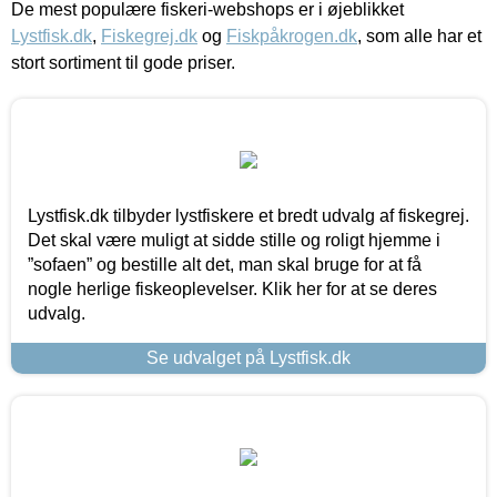
De mest populære fiskeri-webshops er i øjeblikket
Lystfisk.dk
,
Fiskegrej.dk
og
Fiskpåkrogen.dk
, som alle har et
stort sortiment til gode priser.
Lystfisk.dk tilbyder lystfiskere et bredt udvalg af fiskegrej.
Det skal være muligt at sidde stille og roligt hjemme i
”sofaen” og bestille alt det, man skal bruge for at få
nogle herlige fiskeoplevelser. Klik her for at se deres
udvalg.
Se udvalget på Lystfisk.dk