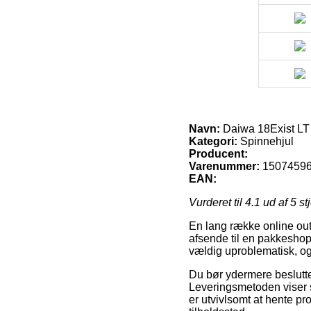
Navn:
Daiwa 18Exist LT
Kategori:
Spinnehjul
Producent:
Varenummer:
1507459
EAN:
Vurderet til
4.1
ud af 5 st
En lang række online outl
afsende til en pakkeshop
vældig uproblematisk, o
Du bør ydermere beslutte 
Leveringsmetoden viser si
er utvivlsomt at hente p