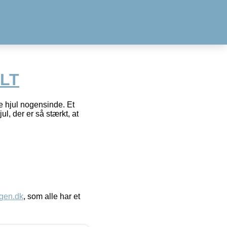
 LT
e hjul nogensinde. Et
ul, der er så stærkt, at
gen.dk
, som alle har et