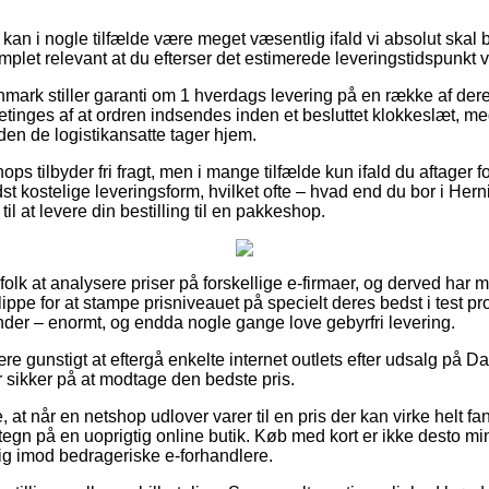
kan i nogle tilfælde være meget væsentlig ifald vi absolut skal b
mplet relevant at du efterser det estimerede leveringstidspunkt 
nmark stiller garanti om 1 hverdags levering på en række af der
tinges af at ordren indsendes inden et besluttet klokkeslæt, me
nden de logistikansatte tager hjem.
ops tilbyder fri fragt, men i mange tilfælde kun ifald du aftager 
t kostelige leveringsform, hvilket ofte – hvad end du bor i He
til at levere din bestilling til en pakkeshop.
 folk at analysere priser på forskellige e-firmaer, og derved har m
ppe for at stampe prisniveauet på specielt deres bedst i test prod
nder – enormt, og endda nogle gange love gebyrfri levering.
re gunstigt at eftergå enkelte internet outlets efter udsalg på 
r sikker på at modtage den bedste pris.
t når en netshop udlover varer til en pris der kan virke helt fanta
egn på en uoprigtig online butik. Køb med kort er ikke desto min
dig imod bedrageriske e-forhandlere.