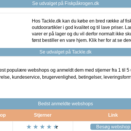
Se udvalget på Fiskpåkrogen.dk
Hos Tackle.dk kan du købe en bred række af fis
outdoorartikler i god kvalitet og til lave priser. L
varer er på lager og du vil derfor normalt ikke sk
først bestiller en vare hjem. Klik her for at se de
Se udvalget på Tackle.dk
t populære webshops og anmeldt dem med stjerner fra 1 til 5 ud
rrelse, kundeservice, brugervenlighed, betingelser, leveringsfor
Bedst anmeldte webshops
op
Stjerner
Link
Besøg webshop