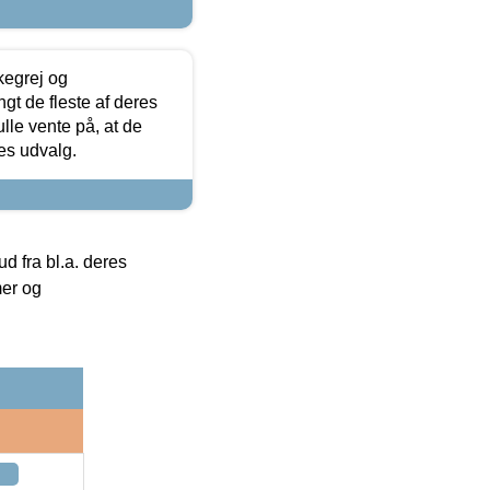
kegrej og
angt de fleste af deres
ulle vente på, at de
res udvalg.
 fra bl.a. deres
mer og