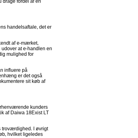
u drage fordel af en
ns handelsaftale, det er
kendt af e-mærket,
er, udover at e-handlen en
dig mulighed for
n influere på
menhæng er det også
okumentere sit køb af
 forhenværende kunders
itik af Daiwa 18Exist LT
s troværdighed. I øvrigt
b, hvilket ligeledes