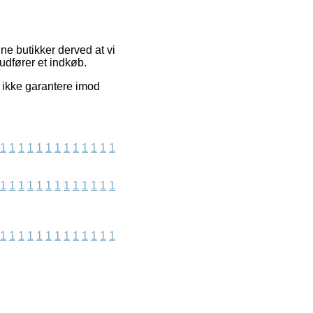
e butikker derved at vi
udfører et indkøb.
 ikke garantere imod
1
1
1
1
1
1
1
1
1
1
1
1
1
1
1
1
1
1
1
1
1
1
1
1
1
1
1
1
1
1
1
1
1
1
1
1
1
1
1