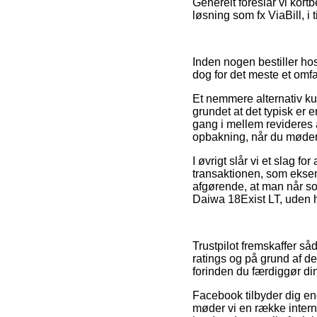
Generelt foreslår vi kort
løsning som fx ViaBill, i
Inden nogen bestiller ho
dog for det meste et omfa
Et nemmere alternativ ku
grundet at det typisk er e
gang i mellem revideres 
opbakning, når du møder
I øvrigt slår vi et slag 
transaktionen, som ekse
afgørende, at man når som
Daiwa 18Exist LT, uden h
Trustpilot fremskaffer s
ratings og på grund af det
forinden du færdiggør di
Facebook tilbyder dig endv
møder vi en række interne