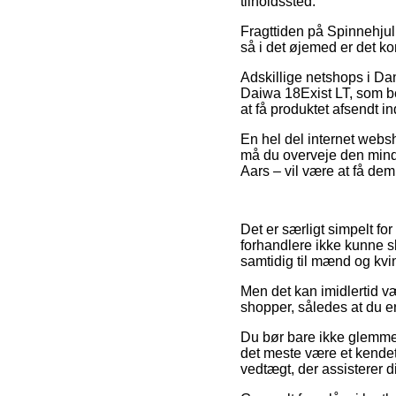
tilholdssted.
Fragttiden på Spinnehjul 
så i det øjemed er det ko
Adskillige netshops i Da
Daiwa 18Exist LT, som be
at få produktet afsendt i
En hel del internet websh
må du overveje den minds
Aars – vil være at få dem 
Det er særligt simpelt for
forhandlere ikke kunne sli
samtidig til mænd og kvi
Men det kan imidlertid væ
shopper, således at du e
Du bør bare ikke glemme, a
det meste være et kendet
vedtægt, der assisterer 