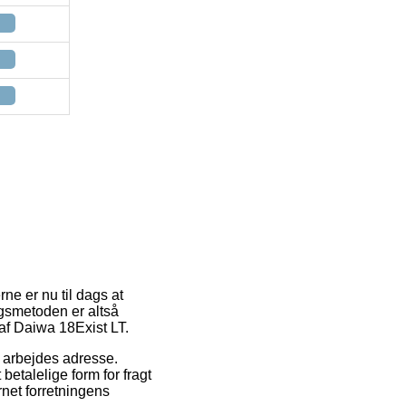
rne er nu til dags at
ngsmetoden er altså
af Daiwa 18Exist LT.
t arbejdes adresse.
betalelige form for fragt
net forretningens