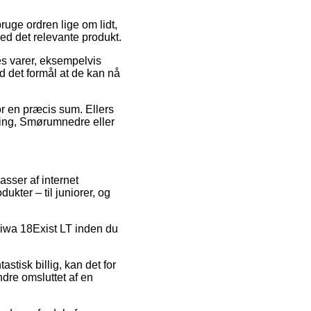
ruge ordren lige om lidt,
ved det relevante produkt.
es varer, eksempelvis
d det formål at de kan nå
for en præcis sum. Ellers
rning, Smørumnedre eller
asser af internet
ukter – til juniorer, og
Daiwa 18Exist LT inden du
stisk billig, kan det for
dre omsluttet af en