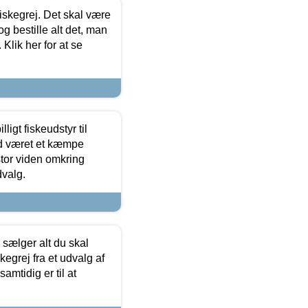
 fiskegrej. Det skal være
og bestille alt det, man
 Klik her for at se
ligt fiskeudstyr til
tid været et kæmpe
stor viden omkring
dvalg.
sælger alt du skal
skegrej fra et udvalg af
samtidig er til at