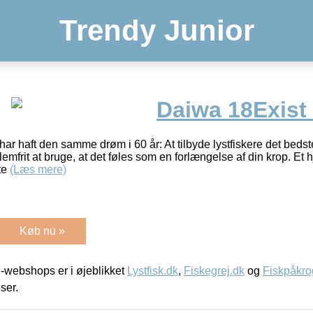
Trendy Junior
Daiwa 18Exist
r haft den samme drøm i 60 år: At tilbyde lystfiskere det bedst
blemfrit at bruge, at det føles som en forlængelse af din krop. Et hj
te
(Læs mere)
Køb nu »
-webshops er i øjeblikket
Lystfisk.dk
,
Fiskegrej.dk
og
Fiskpåkro
iser.