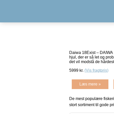
Daiwa 18Exist – DAIWA ha
hjul, der er så let og pro
det vil modstå de hårdes
5999
kr.
(Vis fragtpris)
Læs mere »
De mest populære fiskeri
stort sortiment til gode pr