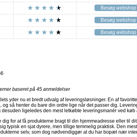
Besøg webshop
Besøg webshop
Besøg webshop
66
jerner baseret på
45
anmeldelser
ets yder nu et bredt udvalg af leveringsløsninger. En af favoritte
, og så henter du bare din ordre lige når det passer dig. Leveri
g desuden ligeledes den mest letkøbte leveringsmanér ved køb 
dig for at få produkterne bragt til din hjemmeadresse eller til di
g typisk en sjat dyrere, men tillige temmelig praktisk. Den mest 
rodukterne selv, som dog nødvendiggør at du har bopæl nær inter