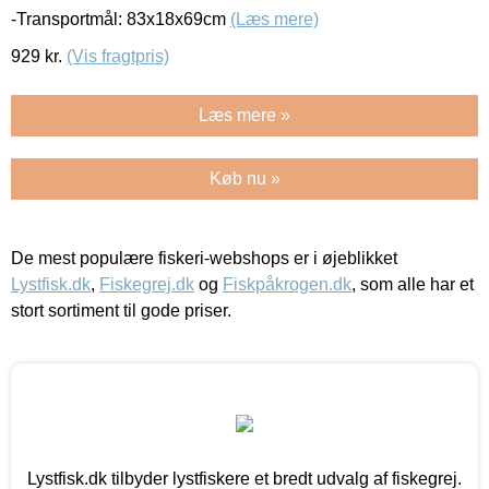
-Transportmål: 83x18x69cm
(Læs mere)
929
kr.
(Vis fragtpris)
Læs mere »
Køb nu »
De mest populære fiskeri-webshops er i øjeblikket
Lystfisk.dk
,
Fiskegrej.dk
og
Fiskpåkrogen.dk
, som alle har et
stort sortiment til gode priser.
Lystfisk.dk tilbyder lystfiskere et bredt udvalg af fiskegrej.