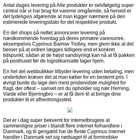
Antal dages levering på Alle produkter er selvfølgelig super
central når vi har brug for varerne omgående, så herved er
det tydeligvis afgørende at man kigger nærmere på den
estimerede leveringsdato for det respektive produkt.
En del shops på nettet annoncerer levering på
næstkommende hverdag på deres primære varenumre,
eksempelvis Cyprinus Barrow Trolley, men glem ikke at det
beroer på at ordren lægges tidligere end et konkret
tidspunkt, sådan at de højst sandsynligt kan nå at få pakken
på posthuset før de logistikansatte tager hjem.
En hel del webbutikker tilbyder levering uden betaling, men
undertiden kræver det at man køber for en bestemt pris. I
øvrigt burde du tage den mest prisbevidste mulighed for
fragt, der oftest – uanset om du opholder sig nær Herning,
Varde eller Bjerringbro – er at få dem til at bringe dine
produkter til et afhentningssted.
Det er i dag super bekvemt for internetbrugere at
sammenligne priser i blandt flere internet forhandlere i
Danmark, og til gengæld har de fleste Cyprinus internet
handler i Danmark set sig nødsaget til at formindske