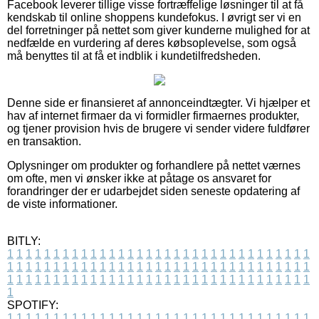
Facebook leverer tillige visse fortræffelige løsninger til at få
kendskab til online shoppens kundefokus. I øvrigt ser vi en
del forretninger på nettet som giver kunderne mulighed for at
nedfælde en vurdering af deres købsoplevelse, som også
må benyttes til at få et indblik i kundetilfredsheden.
Denne side er finansieret af annonceindtægter. Vi hjælper et
hav af internet firmaer da vi formidler firmaernes produkter,
og tjener provision hvis de brugere vi sender videre fuldfører
en transaktion.
Oplysninger om produkter og forhandlere på nettet værnes
om ofte, men vi ønsker ikke at påtage os ansvaret for
forandringer der er udarbejdet siden seneste opdatering af
de viste informationer.
BITLY:
1
1
1
1
1
1
1
1
1
1
1
1
1
1
1
1
1
1
1
1
1
1
1
1
1
1
1
1
1
1
1
1
1
1
1
1
1
1
1
1
1
1
1
1
1
1
1
1
1
1
1
1
1
1
1
1
1
1
1
1
1
1
1
1
1
1
1
1
1
1
1
1
1
1
1
1
1
1
1
1
1
1
1
1
1
1
1
1
1
1
1
1
1
1
1
1
1
1
1
1
SPOTIFY:
1
1
1
1
1
1
1
1
1
1
1
1
1
1
1
1
1
1
1
1
1
1
1
1
1
1
1
1
1
1
1
1
1