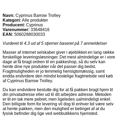
Navn:
Cyprinus Barrow Trolley
Kategori:
Alle produkter
Producent:
Cyprinus
Varenummer:
33648416
EAN:
5060288030033
Vurderet til
4.3
ud af 5 stjerner baseret på
7
anmeldelser
Masser af internet selskaber giver i øjeblikket en lang række
forskellige leveringsløsninger. Det mest almindelige er i vore
dage at få bragt ordren til en pakkeshop, så du selv kan
hente dine nye produkter når det passer dig bedst.
Fragtmuligheden er jo temmelig hensigtsmæssig, samt
endda endvidere den mindst kostelige fragtmetode ved køb
af Cyprinus Barrow Trolley.
Du kan endvidere beslutte dig for at få pakken bragt hjem til
din privatadresse eller ud til dit arbejdes adresse. Metoden
er tit en tak mere pebret, men ligeledes ualmindeligt enkel.
Den billigste form for levering vil dog til enhver tid være selv
at hente pakken, men den mulighed er betinget af at du
fysisk befinder dig lige ved webbutikkens hjemsted.