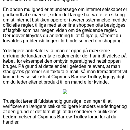
En anden mulighed er at undersøge om internet selskabet er
godkendt af e-mærket, siden det længe har været en sikring
om at internet butikken opererer i overensstemmelse med de
officielle regler, tillige med at online shoppen ofte besigtiges
af fagfolk som har megen viden om de gældende regler.
Derudover tilbydes du anledning til at få hjælp, såfremt du
forvoldes problemstillinger i forbindelse med din shopping.
Yderligere anbefaler vi at man er oppe på mærkerne
omkring de fundamentale reglementer der har indflydelse på
købet, for eksempel den ombytningsrettighed netshoppen
bruger. På grund af dette er det ligeledes relevant, at man
stadigvæk gemmer sin faktura e-mail, så man fremadrettet vil
kunne bevise sit køb af Cyprinus Barrow Trolley, ligegyldigt
om du leder efter et produkt til en mand eller kvinde.
Trustpilot fører til fuldstændig gunstige løsninger til at
verificere en længere række tidligere kunders vurderinger og
af den grund er det fornuftigt, at du sonderer e-butikkens
bedømmelser af Cyprinus Barrow Trolley forud for at du
handler.