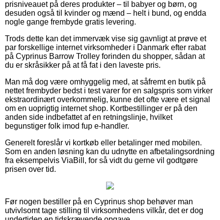
prisniveauet på deres produkter – til babyer og børn, og
desuden også til kvinder og mænd – helt i bund, og endda
nogle gange frembyde gratis levering.
Trods dette kan det immervæk vise sig gavnligt at prøve et
par forskellige internet virksomheder i Danmark efter rabat
på Cyprinus Barrow Trolley forinden du shopper, sådan at
du er skråsikker på at få fat i den laveste pris.
Man må dog være omhyggelig med, at såfremt en butik på
nettet frembyder bedst i test varer for en salgspris som virker
ekstraordinært overkommelig, kunne det ofte være et signal
om en uoprigtig internet shop. Kortbestillinger er på den
anden side indbefattet af en retningslinje, hvilket
begunstiger folk imod fup e-handler.
Generelt foreslår vi kortkøb eller betalinger med mobilen.
Som en anden løsning kan du udnytte en afbetalingsordning
fra eksempelvis ViaBill, for så vidt du gerne vil godtgøre
prisen over tid.
Før nogen bestiller på en Cyprinus shop behøver man
utvivlsomt tage stilling til virksomhedens vilkår, det er dog
undertiden en tidskrævende opgave.