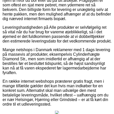
hjem til hvor du bor eller ud på dit arbejde. Fragttypen er
som oftest en sjat mere pebret, men ydermere ret så
bekvem. Den billigste form for levering er unægtelig selv at
hente pakken, men den mulighed afhænger af at du befinder
dig nærved internet firmaets bopæl.
Leveringshastigheden på Alle produkter er selvfølgelig ret
så vital når du har brug for varerne øjeblikkeligt, så i det
øjemed er det fuldkommen passende at vi dobbelttjekker
den estimerede leveringsdato for det vedkommende produkt.
Mange netshops i Danmark reklamerer med 1 dags levering
på massevis af produkter, eksempelvis Cylinderhægte
Diamond Str., men som imidlertid er afhængig af at der
bestilles før et besluttet tidspunkt, så de højst sandsynligt
kan nå at få varen ekspederet før lagermedarbejderne har
fyraften.
En række internet webshops præsterer gratis fragt, men i
mange tilfælde gælder det kun hvis man indkøber for en
konkret sum. Alternativt skal man udvælge den mest
betalelige leveringsmåde, hvilket oftest – uafhængig om du
er nær Helsingør, Hjørring eller Grindsted – er at få kørt din
ordre til et udleveringssted.