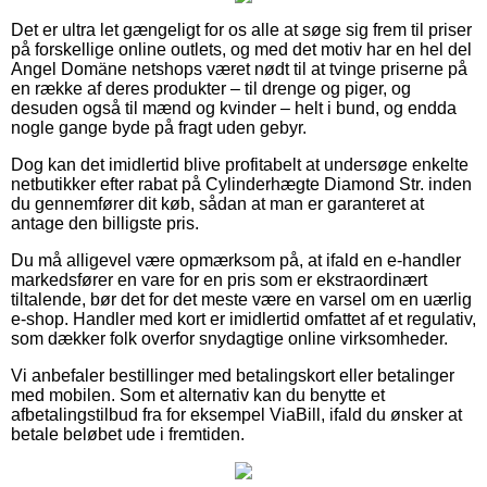
Det er ultra let gængeligt for os alle at søge sig frem til priser
på forskellige online outlets, og med det motiv har en hel del
Angel Domäne netshops været nødt til at tvinge priserne på
en række af deres produkter – til drenge og piger, og
desuden også til mænd og kvinder – helt i bund, og endda
nogle gange byde på fragt uden gebyr.
Dog kan det imidlertid blive profitabelt at undersøge enkelte
netbutikker efter rabat på Cylinderhægte Diamond Str. inden
du gennemfører dit køb, sådan at man er garanteret at
antage den billigste pris.
Du må alligevel være opmærksom på, at ifald en e-handler
markedsfører en vare for en pris som er ekstraordinært
tiltalende, bør det for det meste være en varsel om en uærlig
e-shop. Handler med kort er imidlertid omfattet af et regulativ,
som dækker folk overfor snydagtige online virksomheder.
Vi anbefaler bestillinger med betalingskort eller betalinger
med mobilen. Som et alternativ kan du benytte et
afbetalingstilbud fra for eksempel ViaBill, ifald du ønsker at
betale beløbet ude i fremtiden.