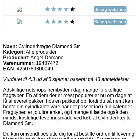
Besøg webshop
Besøg webshop
Navn:
Cylinderhægte Diamond Str.
Kategori:
Alle produkter
Producent:
Angel Domäne
Varenummer:
19437472
EAN:
4250789800049
Vurderet til
4.3
ud af 5 stjerner baseret på
43
anmeldelser
Adskillige netshops frembyder i dag mange forskellige
fragttyper. En af dem der er mest populær er nu om dage at
få afleveret pakken hos en pakkeshop, fordi du så nemt kan
hente din nyindkøbte vare når det passer ind i din kalender.
Fragttypen er jo ultra enkel, og i mange tilfælde også den
mindst kostelige leveringsmåde ved køb af Cylinderhægte
Diamond Str..
Du kan omvendt beslutte dig for at bestille ordren til levering