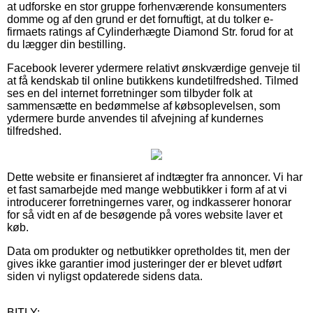
at udforske en stor gruppe forhenværende konsumenters
domme og af den grund er det fornuftigt, at du tolker e-
firmaets ratings af Cylinderhægte Diamond Str. forud for at
du lægger din bestilling.
Facebook leverer ydermere relativt ønskværdige genveje til
at få kendskab til online butikkens kundetilfredshed. Tilmed
ses en del internet forretninger som tilbyder folk at
sammensætte en bedømmelse af købsoplevelsen, som
ydermere burde anvendes til afvejning af kundernes
tilfredshed.
Dette website er finansieret af indtægter fra annoncer. Vi har
et fast samarbejde med mange webbutikker i form af at vi
introducerer forretningernes varer, og indkasserer honorar
for så vidt en af de besøgende på vores website laver et
køb.
Data om produkter og netbutikker opretholdes tit, men der
gives ikke garantier imod justeringer der er blevet udført
siden vi nyligst opdaterede sidens data.
BITLY: