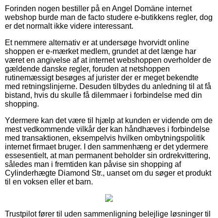
Forinden nogen bestiller på en Angel Domäne internet
webshop burde man de facto studere e-butikkens regler, dog
er det normalt ikke videre interessant.
Et nemmere alternativ er at undersøge hvorvidt online
shoppen er e-mærket medlem, grundet at det længe har
været en angivelse af at internet webshoppen overholder de
gældende danske regler, foruden at netshoppen
rutinemæssigt besøges af jurister der er meget bekendte
med retningslinjerne. Desuden tilbydes du anledning til at få
bistand, hvis du skulle få dilemmaer i forbindelse med din
shopping.
Ydermere kan det være til hjælp at kunden er vidende om de
mest vedkommende vilkår der kan håndhæves i forbindelse
med transaktionen, eksempelvis hvilken ombytningspolitik
internet firmaet bruger. I den sammenhæng er det ydermere
essesentielt, at man permanent beholder sin ordrekvittering,
således man i fremtiden kan påvise sin shopping af
Cylinderhægte Diamond Str., uanset om du søger et produkt
til en voksen eller et barn.
Trustpilot fører til uden sammenligning belejlige løsninger til