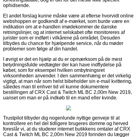
ophidsende.
Et andet forslag kunne måske være at efterse hvorvidt online
webshoppen er godkendt af e-mærket, som burde være en
indikation om at e-handlen imødekommer de danske
retningslinjer, og at internet selskabet ofte monitoreres af
jurister som er indført i vilkårene på området. Desuden
tilbydes du chance for hjælpende service, når du møder
problemer som følge af din handel.
I øvrigt er det en hjælp at du er opmærksom på de mest
betydningsfulde vedtægter der kan have indflydelse på
købet, som for eksempel hvilken ombytningsret
virksomheden anvender. I den sammenhæng er det virkelig
vigtigt, at man når som helst bibeholder sin e-mail kvittering,
således man til enhver tid vil kunne dokumentere
bestillingen af CRX Cast & Twitch ML BC 2,00m New 2019,
uanset om man er på indkøb til en mand eller kvinde.
Trustpilot tilbyder dig nogenlunde nyttige genveje til at
kontrollere en hel del tidligere brugeres domme og herved
foreslår vi, at du studerer internet butikkens omtaler af CRX
Cast & Twitch ML BC 2,00m New 2019 forinden du lægger