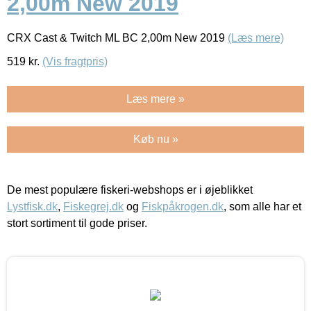
2,00m New 2019
CRX Cast & Twitch ML BC 2,00m New 2019
(Læs mere)
519
kr.
(Vis fragtpris)
Læs mere »
Køb nu »
De mest populære fiskeri-webshops er i øjeblikket
Lystfisk.dk
,
Fiskegrej.dk
og
Fiskpåkrogen.dk
, som alle har et
stort sortiment til gode priser.