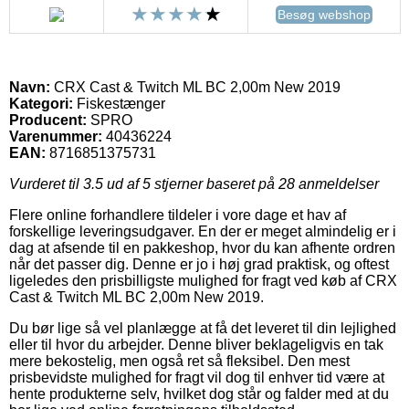
Besøg webshop
Navn:
CRX Cast & Twitch ML BC 2,00m New 2019
Kategori:
Fiskestænger
Producent:
SPRO
Varenummer:
40436224
EAN:
8716851375731
Vurderet til
3.5
ud af 5 stjerner baseret på
28
anmeldelser
Flere online forhandlere tildeler i vore dage et hav af
forskellige leveringsudgaver. En der er meget almindelig er i
dag at afsende til en pakkeshop, hvor du kan afhente ordren
når det passer dig. Denne er jo i høj grad praktisk, og oftest
ligeledes den prisbilligste mulighed for fragt ved køb af CRX
Cast & Twitch ML BC 2,00m New 2019.
Du bør lige så vel planlægge at få det leveret til din lejlighed
eller til hvor du arbejder. Denne bliver beklageligvis en tak
mere bekostelig, men også ret så fleksibel. Den mest
prisbevidste mulighed for fragt vil dog til enhver tid være at
hente produkterne selv, hvilket dog står og falder med at du