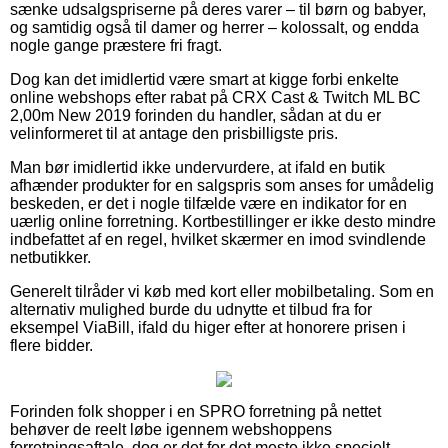
sænke udsalgspriserne på deres varer – til børn og babyer,
og samtidig også til damer og herrer – kolossalt, og endda
nogle gange præstere fri fragt.
Dog kan det imidlertid være smart at kigge forbi enkelte
online webshops efter rabat på CRX Cast & Twitch ML BC
2,00m New 2019 forinden du handler, sådan at du er
velinformeret til at antage den prisbilligste pris.
Man bør imidlertid ikke undervurdere, at ifald en butik
afhænder produkter for en salgspris som anses for umådelig
beskeden, er det i nogle tilfælde være en indikator for en
uærlig online forretning. Kortbestillinger er ikke desto mindre
indbefattet af en regel, hvilket skærmer en imod svindlende
netbutikker.
Generelt tilråder vi køb med kort eller mobilbetaling. Som en
alternativ mulighed burde du udnytte et tilbud fra for
eksempel ViaBill, ifald du higer efter at honorere prisen i
flere bidder.
Forinden folk shopper i en SPRO forretning på nettet
behøver de reelt løbe igennem webshoppens
forretningsaftale, dog er det for det meste ikke specielt