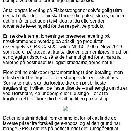
bor lige ved online forretningens tilholdssted.
Antal dages levering på Fiskestænger er selvfølgelig ultra
central i tilfælde af at vi skal bruge din pakke straks, og med
det formål er det uden tvivl klogt at du efterser den
forventede leveringstid for det respektive produkt.
En række internet forretninger præsterer levering på
næstkommende hverdag på adskillige produkter,
eksempelvis CRX Cast & Twitch ML BC 2,00m New 2019,
som dog er påkrævet at transaktionen gennemføres forud for
et nøjagtigt tidspunkt, så at de har mulighed for at nå at få
varerne på posthuset før logistikmedarbejderne har fri.
Flere online selskaber garanterer fragt uden betaling, men
oftest er det betinget af at der shoppes for en fastsat pris.
Som alternativ skal du foretrække den prisbilligste
fragtløsning, hvilket i de fleste tilfælde – uafhængig om du er
ved Hørsholm, Kalundborg eller Helsinge – er at få
fragtfirmaet til at køre din bestilling til en pakkeshop.
Det er jo ualmindeligt fremkommeligt for folk at finde de
laveste priser fra forskellige e-shops, og af den grund har
mange SPRO outlets på nettet fundet det uundgåeligt at