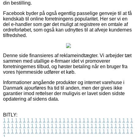
din bestilling.
Facebook byder på også egentlig passelige genveje til at få
kendskab til online forretningens popularitet. Her ser vi en
del e-handler som gør det muligt at registrere en omtale af
ordreforløbet, som også kan udnyttes til at afveje kundernes
tilfredshed.
Denne side finansieres af reklameindtægter. Vi arbejder tæt
sammen med utallige e-firmaer idet vi promoverer
forretningernes tilbud, og høster betaling når en bruger fra
vores hjemmeside udfører et køb.
Informationer angående produkter og internet varehuse i
Danmark ajourføres fra tid til anden, men der gives ikke
garantier imod rettelser der muligvis er lavet siden sidste
opdatering af sidens data.
BITLY:
1
1
1
1
1
1
1
1
1
1
1
1
1
1
1
1
1
1
1
1
1
1
1
1
1
1
1
1
1
1
1
1
1
1
1
1
1
1
1
1
1
1
1
1
1
1
1
1
1
1
1
1
1
1
1
1
1
1
1
1
1
1
1
1
1
1
1
1
1
1
1
1
1
1
1
1
1
1
1
1
1
1
1
1
1
1
1
1
1
1
1
1
1
1
1
1
1
1
1
1