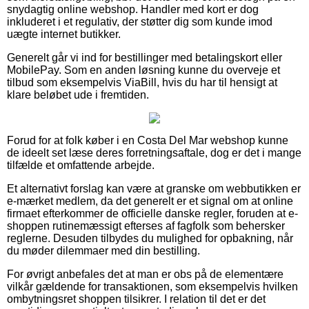
snydagtig online webshop. Handler med kort er dog
inkluderet i et regulativ, der støtter dig som kunde imod
uægte internet butikker.
Generelt går vi ind for bestillinger med betalingskort eller
MobilePay. Som en anden løsning kunne du overveje et
tilbud som eksempelvis ViaBill, hvis du har til hensigt at
klare beløbet ude i fremtiden.
Forud for at folk køber i en Costa Del Mar webshop kunne
de ideelt set læse deres forretningsaftale, dog er det i mange
tilfælde et omfattende arbejde.
Et alternativt forslag kan være at granske om webbutikken er
e-mærket medlem, da det generelt er et signal om at online
firmaet efterkommer de officielle danske regler, foruden at e-
shoppen rutinemæssigt efterses af fagfolk som behersker
reglerne. Desuden tilbydes du mulighed for opbakning, når
du møder dilemmaer med din bestilling.
For øvrigt anbefales det at man er obs på de elementære
vilkår gældende for transaktionen, som eksempelvis hvilken
ombytningsret shoppen tilsikrer. I relation til det er det