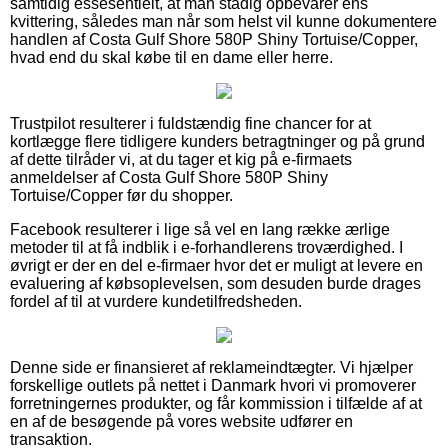
samtidig essesentielt, at man stadig opbevarer ens
kvittering, således man når som helst vil kunne dokumentere
handlen af Costa Gulf Shore 580P Shiny Tortuise/Copper,
hvad end du skal købe til en dame eller herre.
Trustpilot resulterer i fuldstændig fine chancer for at
kortlægge flere tidligere kunders betragtninger og på grund
af dette tilråder vi, at du tager et kig på e-firmaets
anmeldelser af Costa Gulf Shore 580P Shiny
Tortuise/Copper før du shopper.
Facebook resulterer i lige så vel en lang række ærlige
metoder til at få indblik i e-forhandlerens troværdighed. I
øvrigt er der en del e-firmaer hvor det er muligt at levere en
evaluering af købsoplevelsen, som desuden burde drages
fordel af til at vurdere kundetilfredsheden.
Denne side er finansieret af reklameindtægter. Vi hjælper
forskellige outlets på nettet i Danmark hvori vi promoverer
forretningernes produkter, og får kommission i tilfælde af at
en af de besøgende på vores website udfører en
transaktion.