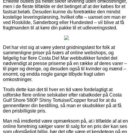
Enkelte outlets på nettet sikrer levering uden omkostninger,
men i de fleste tilfælde er det betinget af at der købes for et
fastsat beløb. Desuden kunne du foretrække den mindst
kostelige leveringsløsning, hvilket ofte – uanset om man er
ved Roskilde, Sønderborg eller Hundested – vil blive at få
fragtmanden til at køre din pakke til et udleveringssted.
Det har vist sig at være yderst gnidningsløst for folk at
sammenligne priser på tværs af online webshops, og
følgelig har flere Costa Del Mar webbutikker fundet det
nødvendigt at presse priserne på en række af deres varer –
til piger og drenge, og desuden også til kvinder og mænd –
enormt, og endda nogle gange tilbyde fragt uden
omkostninger.
Trods dette kan det til hver en tid være fordelagtigt at
udforske flere online selskaber efter rabatkoder på Costa
Gulf Shore 580P Shiny Tortuise/Copper forud for at du
gennemfører din bestilling, så man er skudsikker på at få
den prisbilligste pris.
Man må imidlertid være opmærksom på, at i tilfælde af at en
online forretning sælger varer til salg for en pris der kan ses
som uforståeligt billig, bør det ofte være et kendetegn på en