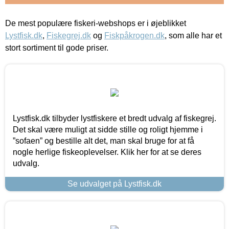
De mest populære fiskeri-webshops er i øjeblikket
Lystfisk.dk
,
Fiskegrej.dk
og
Fiskpåkrogen.dk
, som alle har et
stort sortiment til gode priser.
Lystfisk.dk tilbyder lystfiskere et bredt udvalg af fiskegrej.
Det skal være muligt at sidde stille og roligt hjemme i
”sofaen” og bestille alt det, man skal bruge for at få
nogle herlige fiskeoplevelser. Klik her for at se deres
udvalg.
Se udvalget på Lystfisk.dk