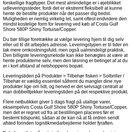
forskellige fragttyper. Det mest almindelige er i øjeblikket
udleveringssteder, fordi det er ekstremt fleksibelt at kunne
hente de bestilte produkter når det passer dig bedst.
Muligheden er nemlig virkelig let, samt oftest endvidere den
mindst kostelige form for levering ved køb af Costa Gulf
Shore 580P Shiny Tortuise/Copper.
Du bør tillige foretrække at vælge levering hjem til dig selv
eller ud til dit arbejdes adresse. Leveringstypen er til tider en
tak mere omkostningsfuld, men også ualmindeligt praktisk.
Den billigste leveringsmetode kan ikke benægtes at være at
hente produkterne selv, men den løsning er betinget af at du
er i kort afstand af netshoppens bopæl.
Leveringstiden på Produkter > Tilbehør fiskeri > Solbriller /
Tilbehør er vældig essentiel såfremt du mangler dine nye
produkter lige om lidt, og herved er det selvsagt centralt at
man dobbelttjekker leveringstiden på det respektive produkt.
Flere netbutikker giver 1 dags fragt på utallige varer,
eksempelvis Costa Gulf Shore 580P Shiny Tortuise/Copper,
men det er regnet ud fra at bestillingen placeres før et
bestemt tidspunkt, sådan at de kan nå at få ordren sendt
afsted forinden logistikmedarbejderne holder fyraften.