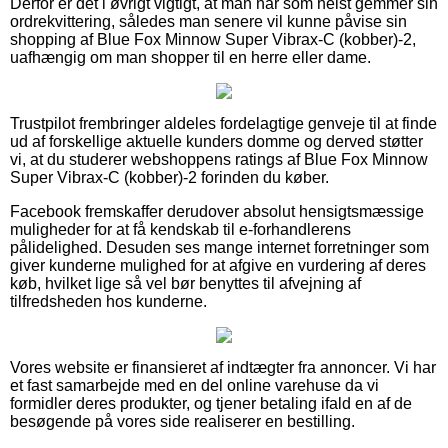
Derfor er det i øvrigt vigtigt, at man når som helst gemmer sin
ordrekvittering, således man senere vil kunne påvise sin
shopping af Blue Fox Minnow Super Vibrax-C (kobber)-2,
uafhængig om man shopper til en herre eller dame.
Trustpilot frembringer aldeles fordelagtige genveje til at finde
ud af forskellige aktuelle kunders domme og derved støtter
vi, at du studerer webshoppens ratings af Blue Fox Minnow
Super Vibrax-C (kobber)-2 forinden du køber.
Facebook fremskaffer derudover absolut hensigtsmæssige
muligheder for at få kendskab til e-forhandlerens
pålidelighed. Desuden ses mange internet forretninger som
giver kunderne mulighed for at afgive en vurdering af deres
køb, hvilket lige så vel bør benyttes til afvejning af
tilfredsheden hos kunderne.
Vores website er finansieret af indtægter fra annoncer. Vi har
et fast samarbejde med en del online varehuse da vi
formidler deres produkter, og tjener betaling ifald en af de
besøgende på vores side realiserer en bestilling.