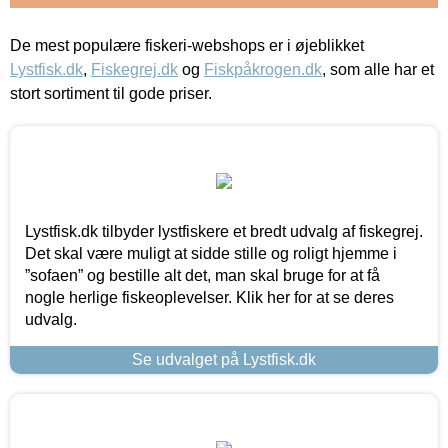
De mest populære fiskeri-webshops er i øjeblikket
Lystfisk.dk
,
Fiskegrej.dk
og
Fiskpåkrogen.dk
, som alle har et
stort sortiment til gode priser.
Lystfisk.dk tilbyder lystfiskere et bredt udvalg af fiskegrej.
Det skal være muligt at sidde stille og roligt hjemme i
”sofaen” og bestille alt det, man skal bruge for at få
nogle herlige fiskeoplevelser. Klik her for at se deres
udvalg.
Se udvalget på Lystfisk.dk