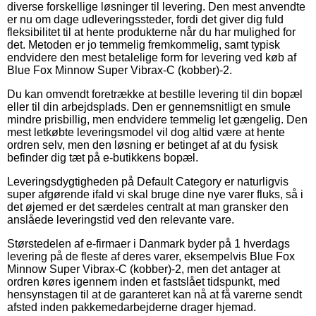
diverse forskellige løsninger til levering. Den mest anvendte
er nu om dage udleveringssteder, fordi det giver dig fuld
fleksibilitet til at hente produkterne når du har mulighed for
det. Metoden er jo temmelig fremkommelig, samt typisk
endvidere den mest betalelige form for levering ved køb af
Blue Fox Minnow Super Vibrax-C (kobber)-2.
Du kan omvendt foretrække at bestille levering til din bopæl
eller til din arbejdsplads. Den er gennemsnitligt en smule
mindre prisbillig, men endvidere temmelig let gængelig. Den
mest letkøbte leveringsmodel vil dog altid være at hente
ordren selv, men den løsning er betinget af at du fysisk
befinder dig tæt på e-butikkens bopæl.
Leveringsdygtigheden på Default Category er naturligvis
super afgørende ifald vi skal bruge dine nye varer fluks, så i
det øjemed er det særdeles centralt at man gransker den
anslåede leveringstid ved den relevante vare.
Størstedelen af e-firmaer i Danmark byder på 1 hverdags
levering på de fleste af deres varer, eksempelvis Blue Fox
Minnow Super Vibrax-C (kobber)-2, men det antager at
ordren køres igennem inden et fastslået tidspunkt, med
hensynstagen til at de garanteret kan nå at få varerne sendt
afsted inden pakkemedarbejderne drager hjemad.