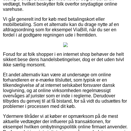
vedtægt, hvilket beskytter folk overfor snydagtige online
varehuse.
Vi går generelt ind for køb med betalingskort eller
mobilbetaling. Som et alternativ kan du drage nytte af en
afdragsordning som for eksempel ViaBill, når du ser en
fordel i at godtgøre regningen ude i fremtiden.
Forud for at folk shopper i en internet shop behøver de helt
sikkert bese dens handelsbetingelser, dog er det uden tvivl
ikke særlig morsomt.
Et andet alternativ kan være at undersøge om online
forhandleren er e-mærke tilsluttet, som typisk er en
tilkendegivelse af at internet selskabet forsvarer dansk
lovgivning, og at online virksomheden regelmæssigt
overvåges af jurister som er inde i reglerne. Derudover
tilbydes du genvej til at få bistand, for så vidt du udsættes for
problemer i processen med dit køb.
Ydermere tilråder vi at køber er opmærksom på de mest
aktuelle vedtægter der influerer på transaktionen, for
eksempel hvilken ombytningspolitik online firmaet anvender.