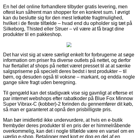
En hel del online forhandlere tilbyder gratis levering, men
oftest kun såfremt man shopper for en konkret sum. I øvrigt
kan du beslutte sig for den mest letkøbte fragtmulighed,
hvilket i de fleste tilfælde – hvad end du opholder sig tæt på
Silkeborg, Thisted eller Struer – vil være at få bragt dine
produkter til en pakkeshop.
Det har vist sig at være særligt enkelt for forbrugerne at søge
information om priser fra diverse outlets på nettet, og derfor
har flertallet af shops på nettet været presset til at at sænke
salgspriserne på specielt deres bedst i test produkter – til
børn, og desuden også til voksne – markant, og endda nogle
gange sikre fragt uden beregning.
Til gengæld kan det stadigvæk vise sig gavnligt at efterse et
par internet webshops efter rabatkoder på Blue Fox Minnow
Super Vibrax-C (kobber)-2 forinden du gennemfører dit køb,
så man er garanteret at opnå den prisbilligste pris.
Man bør imidlertid ikke undervurdere, at hvis en e-butik
frembyder deres produkter til en pris der er himmelråbende
overkommelig, kan det i nogle tilfælde være en varsel om en
uærlig e-shop. Betalinger med kort er dog en del af en