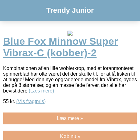
Trendy Junior
Blue Fox Minnow Super
Vibrax-C (kobber)-2
Kombinationen af en lille woblerkrop, med et foranmonteret
spinnerblad har ofte været det der skulle til, for at få fisken til
at hugge! Med den nye opgraderede model fra Vibrax, bydes
der på 3 størrelser, og en masse fede farver, der alle har
bevist dere
(Læs mere)
55
kr.
(Vis fragtpris)
Læs mere »
Køb nu »