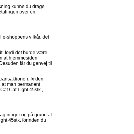
øsning kunne du drage
betalingen over en
l e-shoppens vilkår, det
t, fordi det burde være
den at hjemmesiden
Desuden får du genvej til
 transaktionen, fx den
t, at man permanent
Cat Cat Light 45stk.,
ragtninger og på grund af
ight 45stk. forinden du