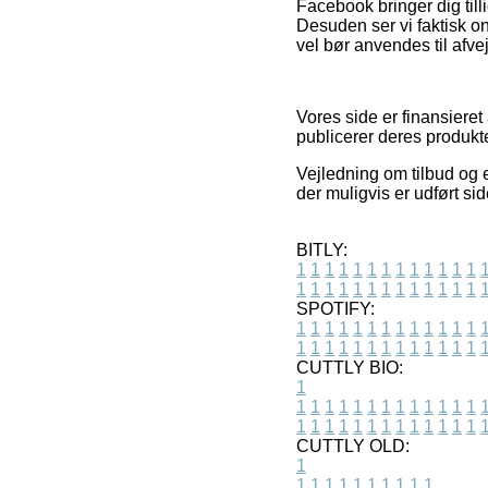
Facebook bringer dig till
Desuden ser vi faktisk o
vel bør anvendes til afvej
Vores side er finansieret
publicerer deres produkt
Vejledning om tilbud og 
der muligvis er udført si
BITLY:
1
1
1
1
1
1
1
1
1
1
1
1
1
1
1
1
1
1
1
1
1
1
1
1
1
1
SPOTIFY:
1
1
1
1
1
1
1
1
1
1
1
1
1
1
1
1
1
1
1
1
1
1
1
1
1
1
CUTTLY BIO:
1
1
1
1
1
1
1
1
1
1
1
1
1
1
1
1
1
1
1
1
1
1
1
1
1
1
1
CUTTLY OLD:
1
1
1
1
1
1
1
1
1
1
1