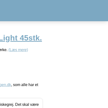
Light 45stk.
ørke.
(Læs mere)
gen.dk
, som alle har et
 fiskegrej. Det skal være