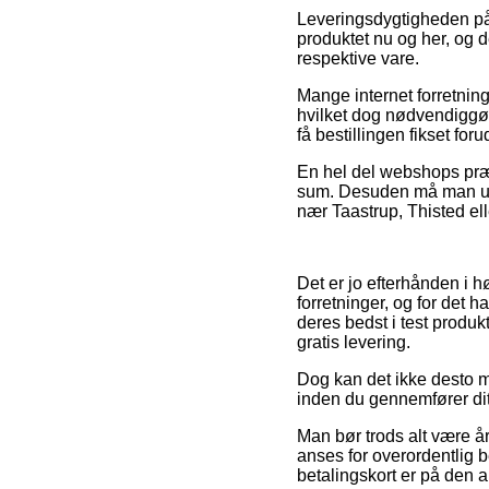
Leveringsdygtigheden på 
produktet nu og her, og 
respektive vare.
Mange internet forretninge
hvilket dog nødvendiggør
få bestillingen fikset fo
En hel del webshops præs
sum. Desuden må man udse
nær Taastrup, Thisted ell
Det er jo efterhånden i h
forretninger, og for det h
deres bedst i test produ
gratis levering.
Dog kan det ikke desto mi
inden du gennemfører dit 
Man bør trods alt være år
anses for overordentlig
betalingskort er på den a