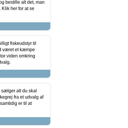
og bestille alt det, man
 Klik her for at se
ligt fiskeudstyr til
tid været et kæmpe
stor viden omkring
dvalg.
sælger alt du skal
skegrej fra et udvalg af
samtidig er til at