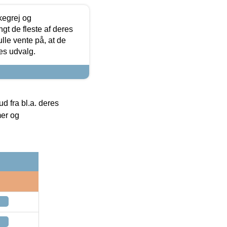
kegrej og
angt de fleste af deres
ulle vente på, at de
res udvalg.
 fra bl.a. deres
mer og