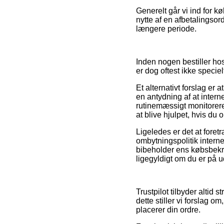
Generelt går vi ind for
nytte af en afbetalingsord
længere periode.
Inden nogen bestiller hos
er dog oftest ikke specie
Et alternativt forslag e
en antydning af at intern
rutinemæssigt monitorere
at blive hjulpet, hvis du
Ligeledes er det at foret
ombytningspolitik intern
bibeholder ens købsbekræ
ligegyldigt om du er på ud
Trustpilot tilbyder altid
dette stiller vi forslag o
placerer din ordre.