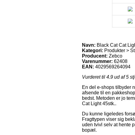
Navn:
Black Cat Cat Ligh
Kategori:
Produkter > St
Producent:
Zebco
Varenummer:
62408
EAN:
4029569264094
Vurderet til
4.9
ud af 5 st
En del e-shops tilbyder 
afsende til en pakkeshop,
bedst. Metoden er jo temm
Cat Light 45stk..
Du kunne ligeledes forsøge
Fragttypen viser sig bekl
uden tvivl selv at hente 
bopæl.