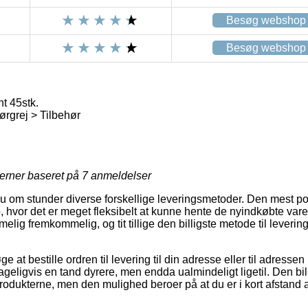
Besøg webshop
Besøg webshop
t 45stk.
ørgrej > Tilbehør
jerner baseret på
7
anmeldelser
nu om stunder diverse forskellige leveringsmetoder. Den mest p
 hvor det er meget fleksibelt at kunne hente de nyindkøbte vare
elig fremkommelig, og tit tillige den billigste metode til leveri
 at bestille ordren til levering til din adresse eller til adressen
ageligvis en tand dyrere, men endda ualmindeligt ligetil. Den bil
produkterne, men den mulighed beroer på at du er i kort afstand