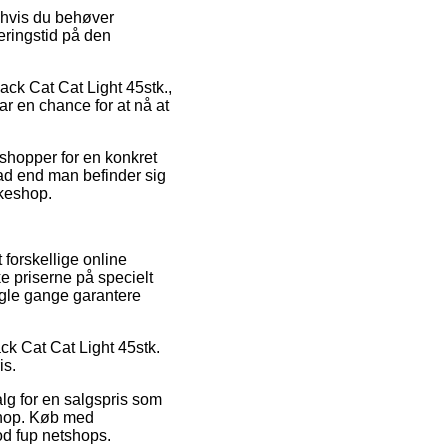
 hvis du behøver
eringstid på den
lack Cat Cat Light 45stk.,
r en chance for at nå at
shopper for en konkret
ad end man befinder sig
kkeshop.
 forskellige online
ke priserne på specielt
ogle gange garantere
ack Cat Cat Light 45stk.
is.
alg for en salgspris som
shop. Køb med
od fup netshops.