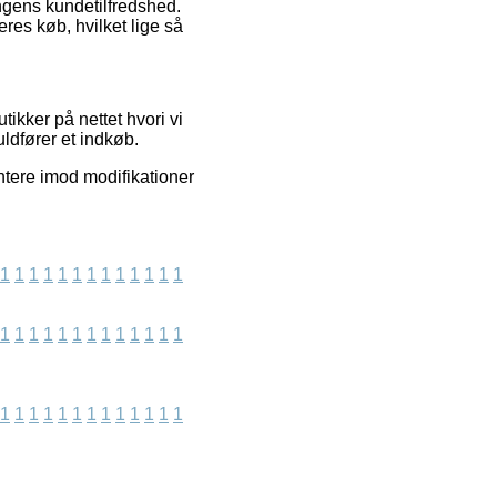
ingens kundetilfredshed.
res køb, hvilket lige så
ikker på nettet hvori vi
ldfører et indkøb.
ntere imod modifikationer
1
1
1
1
1
1
1
1
1
1
1
1
1
1
1
1
1
1
1
1
1
1
1
1
1
1
1
1
1
1
1
1
1
1
1
1
1
1
1