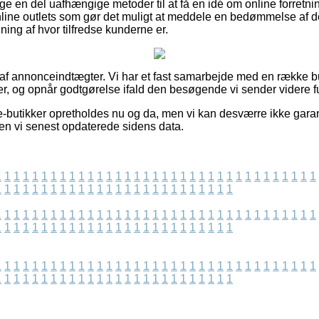
ige en del uafhængige metoder til at få en idé om online forretn
nline outlets som gør det muligt at meddele en bedømmelse af de
ning af hvor tilfredse kunderne er.
 af annonceindtægter. Vi har et fast samarbejde med en række but
er, og opnår godtgørelse ifald den besøgende vi sender videre fu
e-butikker opretholdes nu og da, men vi kan desværre ikke gara
den vi senest opdaterede sidens data.
1
1
1
1
1
1
1
1
1
1
1
1
1
1
1
1
1
1
1
1
1
1
1
1
1
1
1
1
1
1
1
1
1
1
1
1
1
1
1
1
1
1
1
1
1
1
1
1
1
1
1
1
1
1
1
1
1
1
1
1
1
1
1
1
1
1
1
1
1
1
1
1
1
1
1
1
1
1
1
1
1
1
1
1
1
1
1
1
1
1
1
1
1
1
1
1
1
1
1
1
1
1
1
1
1
1
1
1
1
1
1
1
1
1
1
1
1
1
1
1
1
1
1
1
1
1
1
1
1
1
1
1
1
1
1
1
1
1
1
1
1
1
1
1
1
1
1
1
1
1
1
1
1
1
1
1
1
1
1
1
1
1
1
1
1
1
1
1
1
1
1
1
1
1
1
1
1
1
1
1
1
1
1