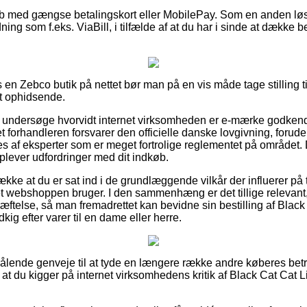
 køb med gængse betalingskort eller MobilePay. Som en anden l
ning som f.eks. ViaBill, i tilfælde af at du har i sinde at dække 
 en Zebco butik på nettet bør man på en vis måde tage stilling ti
lt ophidsende.
r at undersøge hvorvidt internet virksomheden er e-mærke godkend
et forhandleren forsvarer den officielle danske lovgivning, foru
s af eksperter som er meget fortrolige reglementet på området. 
 oplever udfordringer med dit indkøb.
række at du er sat ind i de grundlæggende vilkår der influerer på
et webshoppen bruger. I den sammenhæng er det tillige relevan
ftelse, så man fremadrettet kan bevidne sin bestilling af Black 
kig efter varer til en dame eller herre.
 strålende genveje til at tyde en længere række andre køberes bet
m, at du kigger på internet virksomhedens kritik af Black Cat Cat L