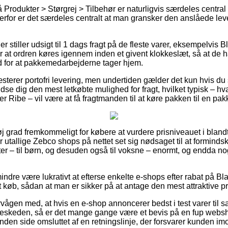
Produkter > Størgrej > Tilbehør er naturligvis særdeles central
derfor er det særdeles centralt at man gransker den anslåede lev
r stiller udsigt til 1 dags fragt på de fleste varer, eksempelvis B
 at ordren køres igennem inden et givent klokkeslæt, så at de ha
rud for at pakkemedarbejderne tager hjem.
terer portofri levering, men undertiden gælder det kun hvis du 
 dig den mest letkøbte mulighed for fragt, hvilket typisk – hv
er Ribe – vil være at få fragtmanden til at køre pakken til en pa
øj grad fremkommeligt for købere at vurdere prisniveauet i blandt
ar utallige Zebco shops på nettet set sig nødsaget til at forminds
kter – til børn, og desuden også til voksne – enormt, og endda n
ndre være lukrativt at efterse enkelte e-shops efter rabat på Bl
køb, sådan at man er sikker på at antage den mest attraktive pr
vågen med, at hvis en e-shop annoncerer bedst i test varer til s
 beskeden, så er det mange gange være et bevis på en fup web
nden side omsluttet af en retningslinje, der forsvarer kunden im