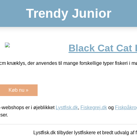
Trendy Junior
Black Cat Cat 
cm knæklys, der anvendes til mange forskellige typer fiskeri i m
Køb nu »
-webshops er i øjeblikket
Lystfisk.dk
,
Fiskegrej.dk
og
Fiskpåkro
iser.
Lystfisk.dk tilbyder lystfiskere et bredt udvalg af