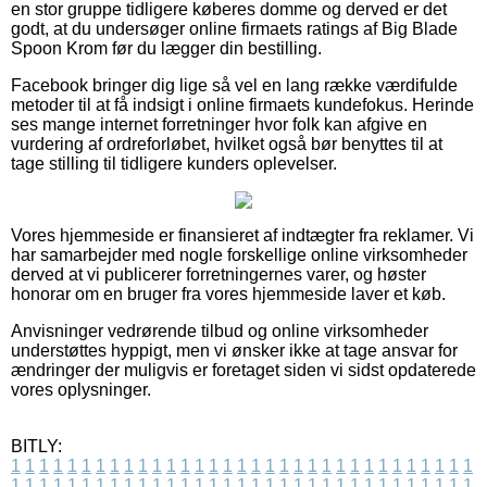
en stor gruppe tidligere køberes domme og derved er det
godt, at du undersøger online firmaets ratings af Big Blade
Spoon Krom før du lægger din bestilling.
Facebook bringer dig lige så vel en lang række værdifulde
metoder til at få indsigt i online firmaets kundefokus. Herinde
ses mange internet forretninger hvor folk kan afgive en
vurdering af ordreforløbet, hvilket også bør benyttes til at
tage stilling til tidligere kunders oplevelser.
Vores hjemmeside er finansieret af indtægter fra reklamer. Vi
har samarbejder med nogle forskellige online virksomheder
derved at vi publicerer forretningernes varer, og høster
honorar om en bruger fra vores hjemmeside laver et køb.
Anvisninger vedrørende tilbud og online virksomheder
understøttes hyppigt, men vi ønsker ikke at tage ansvar for
ændringer der muligvis er foretaget siden vi sidst opdaterede
vores oplysninger.
BITLY:
1
1
1
1
1
1
1
1
1
1
1
1
1
1
1
1
1
1
1
1
1
1
1
1
1
1
1
1
1
1
1
1
1
1
1
1
1
1
1
1
1
1
1
1
1
1
1
1
1
1
1
1
1
1
1
1
1
1
1
1
1
1
1
1
1
1