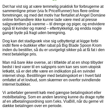
Det har vist sig at være temmelig praktisk for forbrugerne at
sammenligne priser (via fx PriceRunner) hos flere online
forretninger, og med det motiv har flertallet af Angel Domäne
online forhandlere ikke kunne lade være med at presse
salgsværdien på varerne – til drenge og piger, og endvidere
også til kvinder og mænd – eftertrykkeligt, og endda nogle
gange byde på fragt uden beregning.
Dog kan det stadigvæk vise sig udbytterigt at kigge forbi
indtil flere e-butikker efter rabat på Big Blade Spoon Krom
inden du bestiller, så du er usvigeligt sikker på at få fat i den
mest betalelige pris.
Man må bare ikke overse, at i tilfælde af at en shop tilbyder
bedst i test varer til en salgspris som kan ses som utopisk
letkøbt, så er det ofte være en indikation på en svindel
internet shop. Bestillinger med betalingskort er i hvert fald
omfattet af et lovbud, som skærmer en overfor svindlende
internet butikker.
Vi anbefaler generelt køb med gængse betalingskort eller
mobilbetaling. Som en anden løsning kunne du drage nytte
af en afbetalingsordning som f.eks. ViaBill, når du gerne vil
dække betalingen over en periode.