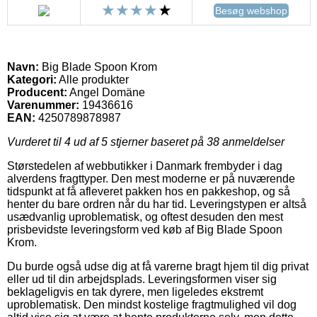
Besøg webshop
Navn:
Big Blade Spoon Krom
Kategori:
Alle produkter
Producent:
Angel Domäne
Varenummer:
19436616
EAN:
4250789878987
Vurderet til
4
ud af 5 stjerner baseret på
38
anmeldelser
Størstedelen af webbutikker i Danmark frembyder i dag
alverdens fragttyper. Den mest moderne er på nuværende
tidspunkt at få afleveret pakken hos en pakkeshop, og så
henter du bare ordren når du har tid. Leveringstypen er altså
usædvanlig uproblematisk, og oftest desuden den mest
prisbevidste leveringsform ved køb af Big Blade Spoon
Krom.
Du burde også udse dig at få varerne bragt hjem til dig privat
eller ud til din arbejdsplads. Leveringsformen viser sig
beklageligvis en tak dyrere, men ligeledes ekstremt
uproblematisk. Den mindst kostelige fragtmulighed vil dog