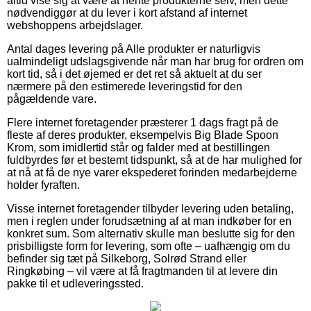
altid vise sig at være at hente produkterne selv, men dette
nødvendiggør at du lever i kort afstand af internet
webshoppens arbejdslager.
Antal dages levering på Alle produkter er naturligvis
ualmindeligt udslagsgivende når man har brug for ordren om
kort tid, så i det øjemed er det ret så aktuelt at du ser
nærmere på den estimerede leveringstid for den
pågældende vare.
Flere internet foretagender præsterer 1 dags fragt på de
fleste af deres produkter, eksempelvis Big Blade Spoon
Krom, som imidlertid står og falder med at bestillingen
fuldbyrdes før et bestemt tidspunkt, så at de har mulighed for
at nå at få de nye varer ekspederet forinden medarbejderne
holder fyraften.
Visse internet foretagender tilbyder levering uden betaling,
men i reglen under forudsætning af at man indkøber for en
konkret sum. Som alternativ skulle man beslutte sig for den
prisbilligste form for levering, som ofte – uafhængig om du
befinder sig tæt på Silkeborg, Solrød Strand eller
Ringkøbing – vil være at få fragtmanden til at levere din
pakke til et udleveringssted.