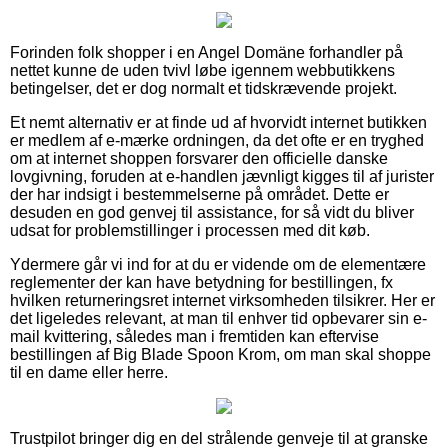
Forinden folk shopper i en Angel Domäne forhandler på
nettet kunne de uden tvivl løbe igennem webbutikkens
betingelser, det er dog normalt et tidskrævende projekt.
Et nemt alternativ er at finde ud af hvorvidt internet butikken
er medlem af e-mærke ordningen, da det ofte er en tryghed
om at internet shoppen forsvarer den officielle danske
lovgivning, foruden at e-handlen jævnligt kigges til af jurister
der har indsigt i bestemmelserne på området. Dette er
desuden en god genvej til assistance, for så vidt du bliver
udsat for problemstillinger i processen med dit køb.
Ydermere går vi ind for at du er vidende om de elementære
reglementer der kan have betydning for bestillingen, fx
hvilken returneringsret internet virksomheden tilsikrer. Her er
det ligeledes relevant, at man til enhver tid opbevarer sin e-
mail kvittering, således man i fremtiden kan eftervise
bestillingen af Big Blade Spoon Krom, om man skal shoppe
til en dame eller herre.
Trustpilot bringer dig en del strålende genveje til at granske