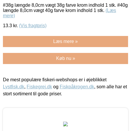
#38g længde 8,0cm vægt 38g farve krom indhold 1 stk. #40g
længde 8,0cm vægt 40g farve krom indhold 1 stk.
(Læs
mere)
13.3
kr.
(Vis fragtpris)
Læs mere »
Køb nu »
De mest populære fiskeri-webshops er i øjeblikket
Lystfisk.dk
,
Fiskegrej.dk
og
Fiskpåkrogen.dk
, som alle har et
stort sortiment til gode priser.