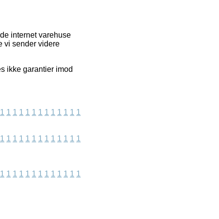
de internet varehuse
 vi sender videre
es ikke garantier imod
1
1
1
1
1
1
1
1
1
1
1
1
1
1
1
1
1
1
1
1
1
1
1
1
1
1
1
1
1
1
1
1
1
1
1
1
1
1
1