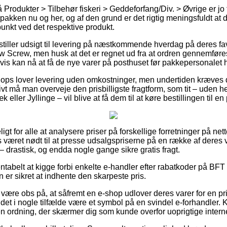
Produkter > Tilbehør fiskeri > Geddeforfang/Div. > Øvrige er jo
er pakken nu og her, og af den grund er det rigtig meningsfuldt at
punkt ved det respektive produkt.
 stiller udsigt til levering på næstkommende hverdag på deres fa
Screw, men husk at det er regnet ud fra at ordren gennemføres 
is kan nå at få de nye varer på posthuset før pakkepersonalet ha
hops lover levering uden omkostninger, men undertiden kræves d
vt må man overveje den prisbilligste fragtform, som tit – uden 
ller Jyllinge – vil blive at få dem til at køre bestillingen til e
ligt for alle at analysere priser på forskellige forretninger på net
været nødt til at presse udsalgspriserne på en række af deres va
– drastisk, og endda nogle gange sikre gratis fragt.
ntabelt at kigge forbi enkelte e-handler efter rabatkoder på BF
 er sikret at indhente den skarpeste pris.
ære obs på, at såfremt en e-shop udlover deres varer for en pri
et i nogle tilfælde være et symbol på en svindel e-forhandler. K
en ordning, der skærmer dig som kunde overfor uoprigtige inter