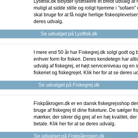
Lystfisk.dk tilbyder lystfiskere et bredt udvalg af
muligt at sidde stille og roligt hjemme i ”sofaen” 
skal bruge for at få nogle herlige fiskeoplevelser.
deres udvalg.
Se udvalget på Lystfisk.dk
I mere end 50 år har Fiskegrej.dk solgt godt og bil
enhver form for fiskeri. Deres kendetegn har al
udvalg af fiskegrej, et højt serviceniveau og en 
fiskeriet og fiskegrejet. Klik her for at se deres u
Se udvalget på Fiskegrej.dk
Fiskpåkrogen.dk er en dansk fiskegrejsshop der 
bruge af fiskegrej til dine fisketure. De sælger fi
mærker, der sikrer dig grej af en høj kvalitet, der 
betale. Klik her for at se deres udvalg.
Se udvalget på Fiskpåkrogen.dk