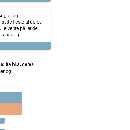
kegrej og
angt de fleste af deres
ulle vente på, at de
res udvalg.
 fra bl.a. deres
mer og