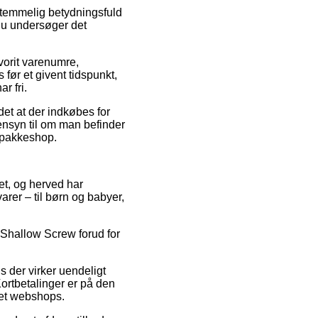
 temmelig betydningsfuld
 du undersøger det
vorit varenumre,
før et givent tidspunkt,
r fri.
et at der indkøbes for
hensyn til om man befinder
n pakkeshop.
tet, og herved har
rer – til børn og babyer,
T Shallow Screw forud for
s der virker uendeligt
ortbetalinger er på den
net webshops.