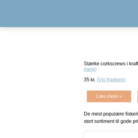
Stærke corkscrews i kraft
mere)
35
kr.
(Vis fragtpris)
Læs mere »
De mest populære fiskeri
stort sortiment til gode pr