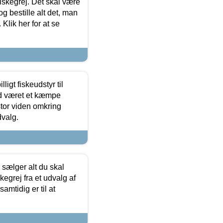
 fiskegrej. Det skal være
og bestille alt det, man
 Klik her for at se
ligt fiskeudstyr til
tid været et kæmpe
stor viden omkring
dvalg.
sælger alt du skal
skegrej fra et udvalg af
samtidig er til at