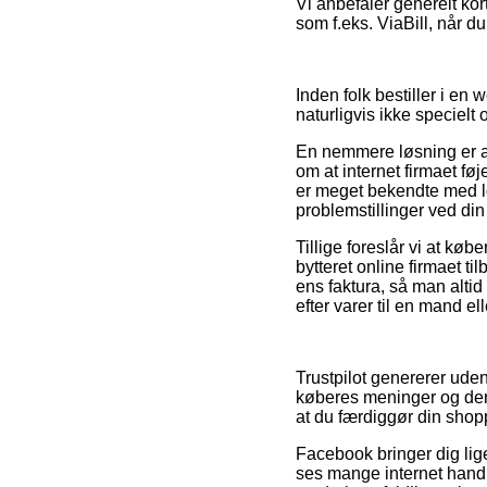
Vi anbefaler generelt ko
som f.eks. ViaBill, når d
Inden folk bestiller i en
naturligvis ikke specielt
En nemmere løsning er at
om at internet firmaet f
er meget bekendte med l
problemstillinger ved din
Tillige foreslår vi at kø
bytteret online firmaet 
ens faktura, så man altid
efter varer til en mand el
Trustpilot genererer ude
køberes meninger og derfo
at du færdiggør din shop
Facebook bringer dig lig
ses mange internet handle