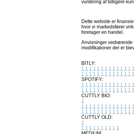
vurdering af tidligere ku
Dette website er finansi
hvor vi markedsfører vi
foretager en handel.
Anvisninger vedrørende t
modifikationer der er ble
BITLY:
1
1
1
1
1
1
1
1
1
1
1
1
1
1
1
1
1
1
1
1
1
1
1
1
1
1
SPOTIFY:
1
1
1
1
1
1
1
1
1
1
1
1
1
1
1
1
1
1
1
1
1
1
1
1
1
1
CUTTLY BIO:
1
1
1
1
1
1
1
1
1
1
1
1
1
1
1
1
1
1
1
1
1
1
1
1
1
1
1
CUTTLY OLD:
1
1
1
1
1
1
1
1
1
1
1
MEDIUM: