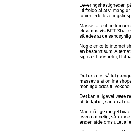
Leveringshastigheden på 
i tilfælde af at vi mangl
forventede leveringstids
Masser af online firmaer
eksempelvis BFT Shallow 
således at de sandsynligv
Nogle enkelte internet s
en bestemt sum. Alternati
sig nær Hørsholm, Holbæk e
Det er jo ret så let gænge
massevis af online shops 
men ligeledes til voksne 
Det kan alligevel være re
at du køber, sådan at man
Man må lige meget hvad v
overkommelig, så kunne d
anden side omsluttet af 