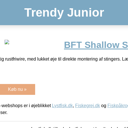
Trendy Junior
BFT Shallow 
ig rustfriwire, med lukket øje til direkte montering af stingers
Køb nu »
-webshops er i øjeblikket
Lystfisk.dk
,
Fiskegrej.dk
og
Fiskpåkro
iser.