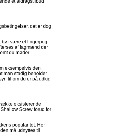
ende et afdragstilbud
gsbetingelser, det er dog
 bør være et fingerpeg
efterses af fagmænd der
fremt du møder
 som eksempelvis den
at man stadig beholder
syn til om du er på udkig
 række eksisterende
T Shallow Screw forud for
kkens popularitet. Her
uden må udnyttes til