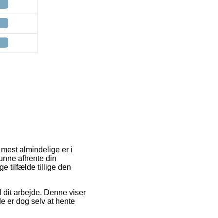
 mest almindelige er i
 kunne afhente din
e tilfælde tillige den
l dit arbejde. Denne viser
de er dog selv at hente