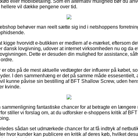
rtkøb eller mobilbetaling. Som en alternativ mulighed bør du anv
u hellere vil dække pengene over tid.
 webshop behøver man reelt sætte sig ind i netshoppens forretnin
 ophidsende.
 kigge hvorvidt e-butikken er medlem af e-mærket, eftersom det
øjer dansk lovgivning, udover at internet virksomheden nu og da 
ovgivningen. Dette er desuden din mulighed for assistance, så
 ordre.
ber er obs på de mest aktuelle vedtægter der influerer på købet,
tilbyder. I den sammenhæng er det på samme måde essesentielt, 
 vil kunne påvise sin bestilling af BFT Shallow Screw, uden hen
ler kvinde.
n sammenligning fantastiske chancer for at betragte en længere
r stiller vi forslag om, at du udforsker e-shoppens kritik af BF
ping.
eledes sådan set udmærkede chancer for at få indtryk af netbuti
r hvor kunder kan publicere en kritik af deres køb, hvilket des