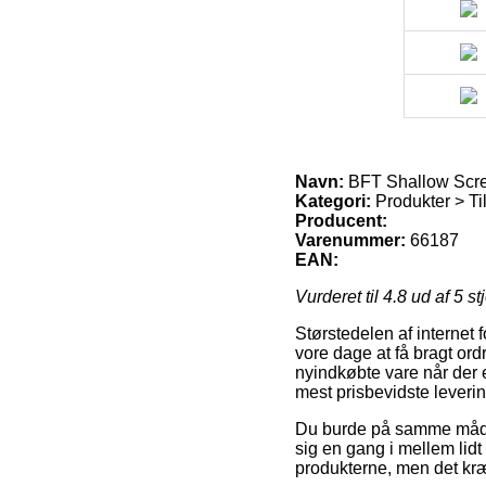
Navn:
BFT Shallow Scr
Kategori:
Produkter > Ti
Producent:
Varenummer:
66187
EAN:
Vurderet til
4.8
ud af 5 st
Størstedelen af internet 
vore dage at få bragt ordr
nyindkøbte vare når der er
mest prisbevidste lever
Du burde på samme måde tæ
sig en gang i mellem lidt
produkterne, men det kræ