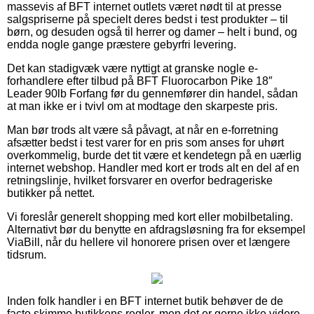
massevis af BFT internet outlets været nødt til at presse
salgspriserne på specielt deres bedst i test produkter – til
børn, og desuden også til herrer og damer – helt i bund, og
endda nogle gange præstere gebyrfri levering.
Det kan stadigvæk være nyttigt at granske nogle e-
forhandlere efter tilbud på BFT Fluorocarbon Pike 18″
Leader 90lb Forfang før du gennemfører din handel, sådan
at man ikke er i tvivl om at modtage den skarpeste pris.
Man bør trods alt være så påvagt, at når en e-forretning
afsætter bedst i test varer for en pris som anses for uhørt
overkommelig, burde det tit være et kendetegn på en uærlig
internet webshop. Handler med kort er trods alt en del af en
retningslinje, hvilket forsvarer en overfor bedrageriske
butikker på nettet.
Vi foreslår generelt shopping med kort eller mobilbetaling.
Alternativt bør du benytte en afdragsløsning fra for eksempel
ViaBill, når du hellere vil honorere prisen over et længere
tidsrum.
Inden folk handler i en BFT internet butik behøver de de
facto skimme butikkens regler, men det er gerne ikke videre