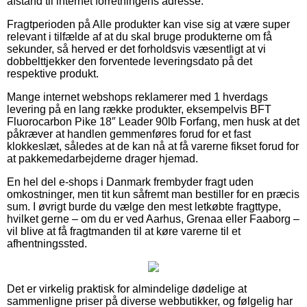
afstand til internet forretningens adresse.
Fragtperioden på Alle produkter kan vise sig at være super
relevant i tilfælde af at du skal bruge produkterne om få
sekunder, så herved er det forholdsvis væsentligt at vi
dobbelttjekker den forventede leveringsdato på det
respektive produkt.
Mange internet webshops reklamerer med 1 hverdags
levering på en lang række produkter, eksempelvis BFT
Fluorocarbon Pike 18″ Leader 90lb Forfang, men husk at det
påkræver at handlen gemmenføres forud for et fast
klokkeslæt, således at de kan nå at få varerne fikset forud for
at pakkemedarbejderne drager hjemad.
En hel del e-shops i Danmark frembyder fragt uden
omkostninger, men tit kun såfremt man bestiller for en præcis
sum. I øvrigt burde du vælge den mest letkøbte fragttype,
hvilket gerne – om du er ved Aarhus, Grenaa eller Faaborg –
vil blive at få fragtmanden til at køre varerne til et
afhentningssted.
Det er virkelig praktisk for almindelige dødelige at
sammenligne priser på diverse webbutikker, og følgelig har