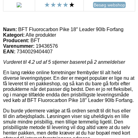
Besøg webshop
Navn:
BFT Fluorocarbon Pike 18″ Leader 90lb Forfang
Kategori:
Alle produkter
Producent:
BFT
Varenummer:
19436576
EAN:
7340029404407
Vurderet til
4.2
ud af 5 stjerner baseret på
2
anmeldelser
En lang række online forretninger frembyder til alt held
diverse leveringstyper. En der er meget populær er lige nu at
få leveret til en pakkeshop, og så kan du bare gå forbi efter
produkterne når det passer dig bedst. Den er jo ret fleksibel,
og i mange tilfælde endda den prisbilligste leveringsmåde
ved køb af BFT Fluorocarbon Pike 18″ Leader 90lb Forfang.
Du burde ydermere vælge at få ordren sendt til dit hus eller
til din arbejdsplads. Løsningen viser sig uheldigvis en lille
smule mindre prisbillig, men tillige temmelig ligetil. Den
prisbilligste metode til levering vil dog altid være at du selv
henter pakken, men dette kræver at du har bopæl med kort