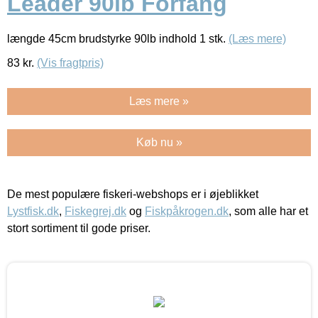
Leader 90lb Forfang
længde 45cm brudstyrke 90lb indhold 1 stk.
(Læs mere)
83
kr.
(Vis fragtpris)
Læs mere »
Køb nu »
De mest populære fiskeri-webshops er i øjeblikket
Lystfisk.dk
,
Fiskegrej.dk
og
Fiskpåkrogen.dk
, som alle har et
stort sortiment til gode priser.