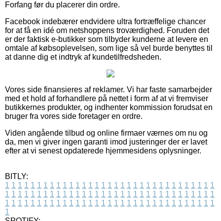
Forfang før du placerer din ordre.
Facebook indebærer endvidere ultra fortræffelige chancer
for at få en idé om netshoppens troværdighed. Foruden det
er der faktisk e-butikker som tilbyder kunderne at levere en
omtale af købsoplevelsen, som lige så vel burde benyttes til
at danne dig et indtryk af kundetilfredsheden.
Vores side finansieres af reklamer. Vi har faste samarbejder
med et hold af forhandlere på nettet i form af at vi fremviser
butikkernes produkter, og indhenter kommission forudsat en
bruger fra vores side foretager en ordre.
Viden angående tilbud og online firmaer værnes om nu og
da, men vi giver ingen garanti imod justeringer der er lavet
efter at vi senest opdaterede hjemmesidens oplysninger.
BITLY:
1
1
1
1
1
1
1
1
1
1
1
1
1
1
1
1
1
1
1
1
1
1
1
1
1
1
1
1
1
1
1
1
1
1
1
1
1
1
1
1
1
1
1
1
1
1
1
1
1
1
1
1
1
1
1
1
1
1
1
1
1
1
1
1
1
1
1
1
1
1
1
1
1
1
1
1
1
1
1
1
1
1
1
1
1
1
1
1
1
1
1
1
1
1
1
1
1
1
1
1
SPOTIFY: