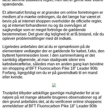
spændende.
Et alternativt forslag er at granske om online forretningen er
medlem af e-mærke ordningen, da det længe har været et
bevis på at internet shoppen overholder de officielle regler,
og at internet forhandleren nu og da overvåges af
sagkyndige som er meget fortrolige de gældende
bestemmelser. Det giver dig lejlighed til at få bistand, når du
oplever problemstillinger med dit indkøb.
Ligeledes anbefales det at du er opmærksom på de
elementære vedtægter der er gældende for købet, f.eks. den
bytteret hjemmesiden lover. I den sammenhæng er det
samtidig afgørende, at man stadigvæk sikrer ens
købsbekræftelse, således man en anden gang kan bevidne
sin shopping af BFT Fluorocarbon Pike 18″ Leader 90lb
Forfang, ligegyldigt om du er på gaveindkøb til en mand
eller kvinde.
Trustpilot tilbyder adskillige gavnlige muligheder for at se
nøjere på ret mange aktuelle brugeres observationer og af
den grund anbefales det, at du verificerer online shoppens
anmeldelser af BFT Fluorocarbon Pike 18″ Leader 90lb