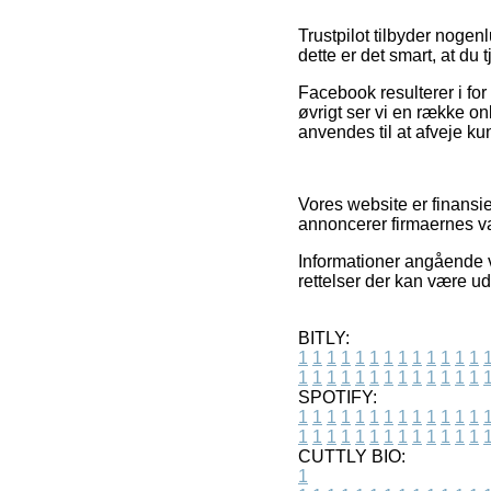
Trustpilot tilbyder nogen
dette er det smart, at du 
Facebook resulterer i for 
øvrigt ser vi en række o
anvendes til at afveje ku
Vores website er finansi
annoncerer firmaernes va
Informationer angående v
rettelser der kan være ud
BITLY:
1
1
1
1
1
1
1
1
1
1
1
1
1
1
1
1
1
1
1
1
1
1
1
1
1
1
SPOTIFY:
1
1
1
1
1
1
1
1
1
1
1
1
1
1
1
1
1
1
1
1
1
1
1
1
1
1
CUTTLY BIO:
1