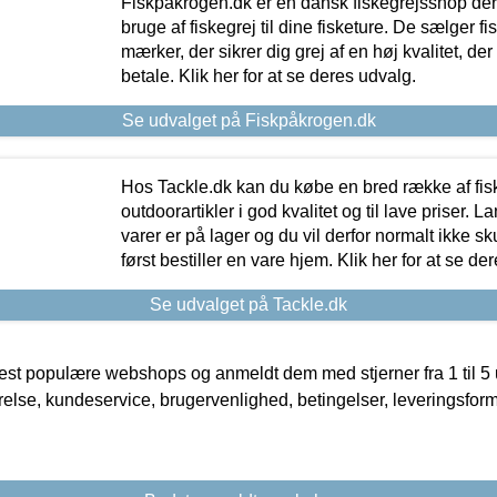
Fiskpåkrogen.dk er en dansk fiskegrejsshop der 
bruge af fiskegrej til dine fisketure. De sælger fi
mærker, der sikrer dig grej af en høj kvalitet, der 
betale. Klik her for at se deres udvalg.
Se udvalget på Fiskpåkrogen.dk
Hos Tackle.dk kan du købe en bred række af fis
outdoorartikler i god kvalitet og til lave priser. L
varer er på lager og du vil derfor normalt ikke sk
først bestiller en vare hjem. Klik her for at se de
Se udvalget på Tackle.dk
t populære webshops og anmeldt dem med stjerner fra 1 til 5 ud
rrelse, kundeservice, brugervenlighed, betingelser, leveringsfor