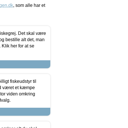
gen.dk
, som alle har et
 fiskegrej. Det skal være
og bestille alt det, man
 Klik her for at se
ligt fiskeudstyr til
tid været et kæmpe
stor viden omkring
dvalg.