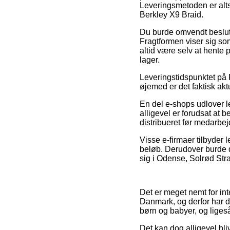
Leveringsmetoden er alts
Berkley X9 Braid.
Du burde omvendt beslutte 
Fragtformen viser sig som
altid være selv at hente
lager.
Leveringstidspunktet på F
øjemed er det faktisk akt
En del e-shops udlover l
alligevel er forudsat at b
distribueret før medarbe
Visse e-firmaer tilbyder l
beløb. Derudover burde d
sig i Odense, Solrød Stra
Det er meget nemt for int
Danmark, og derfor har d
børn og babyer, og liges
Det kan dog alligevel bli