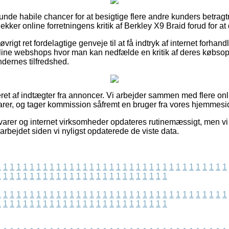
lunde habile chancer for at besigtige flere andre kunders betrag
tjekker online forretningens kritik af Berkley X9 Braid forud for a
øvrigt ret fordelagtige genveje til at få indtryk af internet forhan
nline webshops hvor man kan nedfælde en kritik af deres købsople
ndernes tilfredshed.
eret af indtægter fra annoncer. Vi arbejder sammen med flere onl
rer, og tager kommission såfremt en bruger fra vores hjemmeside
arer og internet virksomheder opdateres rutinemæssigt, men vi 
arbejdet siden vi nyligst opdaterede de viste data.
1
1
1
1
1
1
1
1
1
1
1
1
1
1
1
1
1
1
1
1
1
1
1
1
1
1
1
1
1
1
1
1
1
1
1
1
1
1
1
1
1
1
1
1
1
1
1
1
1
1
1
1
1
1
1
1
1
1
1
1
1
1
1
1
1
1
1
1
1
1
1
1
1
1
1
1
1
1
1
1
1
1
1
1
1
1
1
1
1
1
1
1
1
1
1
1
1
1
1
1
1
1
1
1
1
1
1
1
1
1
1
1
1
1
1
1
1
1
1
1
1
1