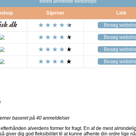
Bedst anmeldte webshops
bshop
Stjerner
Link
Besøg websh
Besøg websh
Besøg websh
Besøg websh
0
jerner baseret på
40
anmeldelser
efterhånden alverdens former for fragt. En af de mest almindelig
 giver dig god fleksibilitet til at kunne afhente din ordre lige nå