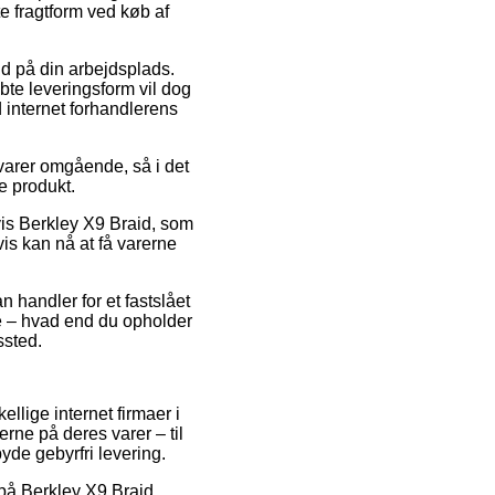
e fragtform ved køb af
 ud på din arbejdsplads.
bte leveringsform vil dog
 internet forhandlerens
 varer omgående, så i det
e produkt.
vis Berkley X9 Braid, som
gvis kan nå at få varerne
n handler for et fastslået
de – hvad end du opholder
ssted.
llige internet firmaer i
rne på deres varer – til
yde gebyrfri levering.
d på Berkley X9 Braid