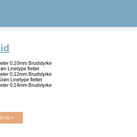
id
ter 0,10mm Brudstyrke
n Linetype flettet
ter 0,12mm Brudstyrke
øn Linetype flettet
ter 0,14mm Brudstyrke
b nu »