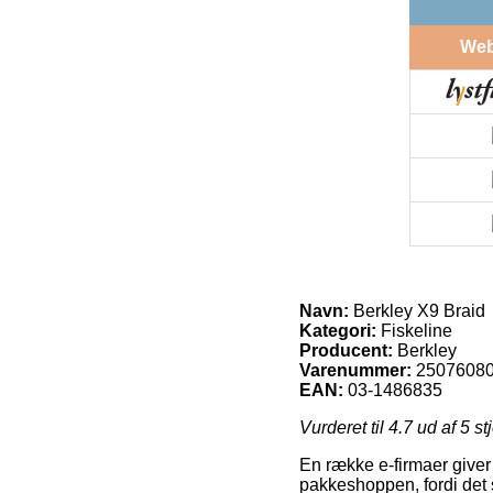
We
Navn:
Berkley X9 Braid
Kategori:
Fiskeline
Producent:
Berkley
Varenummer:
2507608
EAN:
03-1486835
Vurderet til
4.7
ud af 5 st
En række e-firmaer giver 
pakkeshoppen, fordi det så