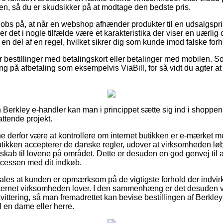
ren, så du er skudsikker på at modtage den bedste pris.
 obs på, at når en webshop afhænder produkter til en udsalgsp
 det i nogle tilfælde være et karakteristika der viser en uærlig o
en del af en regel, hvilket sikrer dig som kunde imod falske forh
for bestillinger med betalingskort eller betalinger med mobilen. 
g på afbetaling som eksempelvis ViaBill, for så vidt du agter at
Berkley e-handler kan man i princippet sætte sig ind i shoppen
ttende projekt.
derfor være at kontrollere om internet butikken er e-mærket m
utikken accepterer de danske regler, udover at virksomheden l
skab til lovene på området. Dette er desuden en god genvej til at
ocessen med dit indkøb.
les at kunden er opmærksom på de vigtigste forhold der indvirk
ternet virksomheden lover. I den sammenhæng er det desuden vi
kvittering, så man fremadrettet kan bevise bestillingen af Berkl
il en dame eller herre.