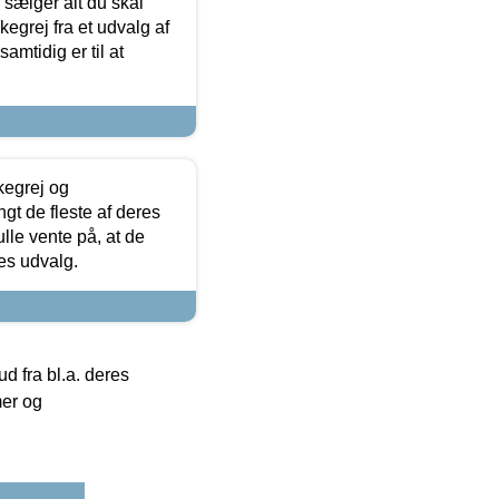
sælger alt du skal
skegrej fra et udvalg af
samtidig er til at
kegrej og
angt de fleste af deres
ulle vente på, at de
res udvalg.
 fra bl.a. deres
mer og