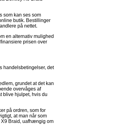
ris som kan ses som
nline butik. Bestillinger
andlere på nettet.
Som en alternativ mulighed
 finansiere prisen over
s handelsbetingelser, det
edlem, grundet at det kan
øbende overvåges af
 blive hjulpet, hvis du
er på ordren, som for
gtigt, at man når som
ey X9 Braid, uafhængig om