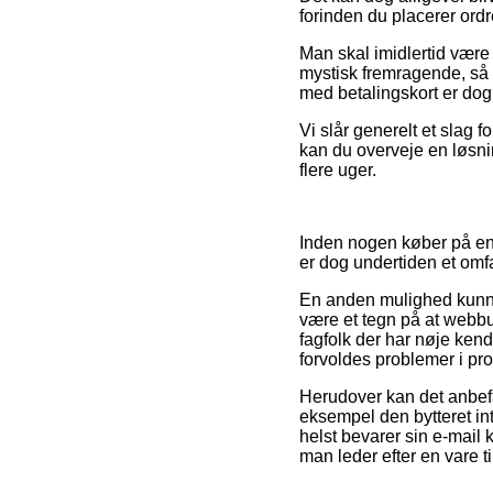
forinden du placerer ord
Man skal imidlertid være
mystisk fremragende, så er
med betalingskort er dog 
Vi slår generelt et slag 
kan du overveje en løsnin
flere uger.
Inden nogen køber på en 
er dog undertiden et omfa
En anden mulighed kunne 
være et tegn på at webb
fagfolk der har nøje kend
forvoldes problemer i pr
Herudover kan det anbefa
eksempel den bytteret in
helst bevarer sin e-mail 
man leder efter en vare t