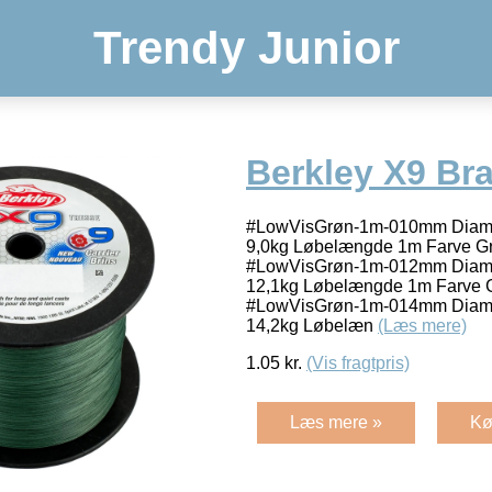
Trendy Junior
Berkley X9 Bra
#LowVisGrøn-1m-010mm Diame
9,0kg Løbelængde 1m Farve Grø
#LowVisGrøn-1m-012mm Diame
12,1kg Løbelængde 1m Farve Gr
#LowVisGrøn-1m-014mm Diame
14,2kg Løbelæn
(Læs mere)
1.05
kr.
(Vis fragtpris)
Læs mere »
Kø