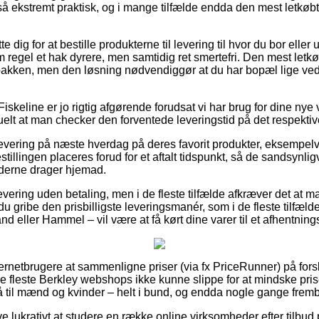
å ekstremt praktisk, og i mange tilfælde endda den mest letkøbt
dig for at bestille produkterne til levering til hvor du bor eller
 regel et hak dyrere, men samtidig ret smertefri. Den mest letkø
 pakken, men den løsning nødvendiggør at du har bopæl lige ved
iskeline er jo rigtig afgørende forudsat vi har brug for dine nye
uelt at man checker den forventede leveringstid på det respektiv
evering på næste hverdag på deres favorit produkter, eksempel
estillingen placeres forud for et aftalt tidspunkt, så de sandsynli
jderne drager hjemad.
evering uden betaling, men i de fleste tilfælde afkræver det at ma
u gribe den prisbilligste leveringsmanér, som i de fleste tilfæl
nd eller Hammel – vil være at få kørt dine varer til et afhentning
ernetbrugere at sammenligne priser (via fx PriceRunner) på forske
e fleste Berkley webshops ikke kunne slippe for at mindske prise
å til mænd og kvinder – helt i bund, og endda nogle gange fremb
ve lukrativt at studere en række online virksomheder efter tilbu