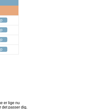
op
op
op
op
e er lige nu
r det passer dig.