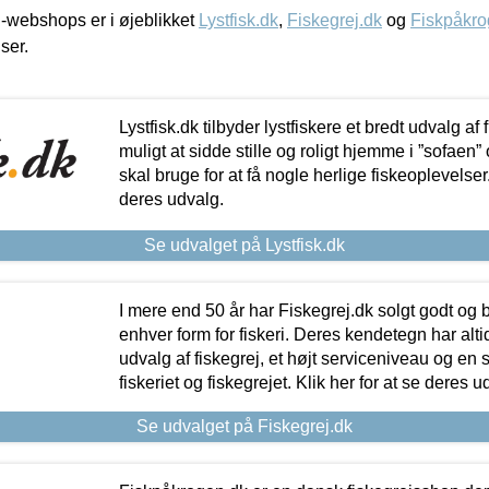
-webshops er i øjeblikket
Lystfisk.dk
,
Fiskegrej.dk
og
Fiskpåkro
iser.
Lystfisk.dk tilbyder lystfiskere et bredt udvalg af
muligt at sidde stille og roligt hjemme i ”sofaen” 
skal bruge for at få nogle herlige fiskeoplevelser.
deres udvalg.
Se udvalget på Lystfisk.dk
I mere end 50 år har Fiskegrej.dk solgt godt og bil
enhver form for fiskeri. Deres kendetegn har al
udvalg af fiskegrej, et højt serviceniveau og en 
fiskeriet og fiskegrejet. Klik her for at se deres u
Se udvalget på Fiskegrej.dk