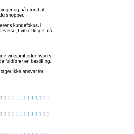
tninger og på grund af
t du shopper.
dlerens kundefokus. I
velse, hvilket tillige må
ine virksomheder hvori vi
 fuldfører en bestilling.
tager ikke ansvar for
1
1
1
1
1
1
1
1
1
1
1
1
1
1
1
1
1
1
1
1
1
1
1
1
1
1