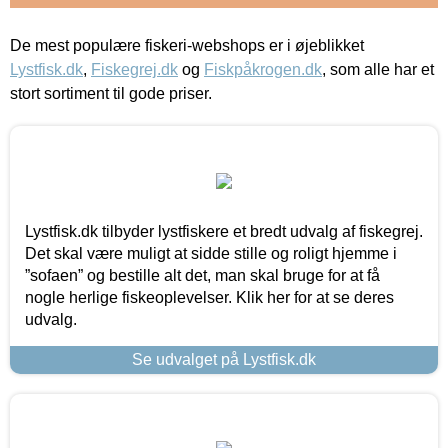
De mest populære fiskeri-webshops er i øjeblikket
Lystfisk.dk
,
Fiskegrej.dk
og
Fiskpåkrogen.dk
, som alle har et
stort sortiment til gode priser.
Lystfisk.dk tilbyder lystfiskere et bredt udvalg af fiskegrej.
Det skal være muligt at sidde stille og roligt hjemme i
”sofaen” og bestille alt det, man skal bruge for at få
nogle herlige fiskeoplevelser. Klik her for at se deres
udvalg.
Se udvalget på Lystfisk.dk