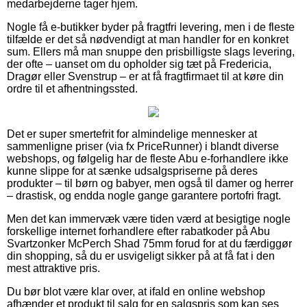
medarbejderne tager hjem.
Nogle få e-butikker byder på fragtfri levering, men i de fleste
tilfælde er det så nødvendigt at man handler for en konkret
sum. Ellers må man snuppe den prisbilligste slags levering,
der ofte – uanset om du opholder sig tæt på Fredericia,
Dragør eller Svenstrup – er at få fragtfirmaet til at køre din
ordre til et afhentningssted.
Det er super smertefrit for almindelige mennesker at
sammenligne priser (via fx PriceRunner) i blandt diverse
webshops, og følgelig har de fleste Abu e-forhandlere ikke
kunne slippe for at sænke udsalgspriserne på deres
produkter – til børn og babyer, men også til damer og herrer
– drastisk, og endda nogle gange garantere portofri fragt.
Men det kan immervæk være tiden værd at besigtige nogle
forskellige internet forhandlere efter rabatkoder på Abu
Svartzonker McPerch Shad 75mm forud for at du færdiggør
din shopping, så du er usvigeligt sikker på at få fat i den
mest attraktive pris.
Du bør blot være klar over, at ifald en online webshop
afhænder et produkt til salg for en salgspris som kan ses