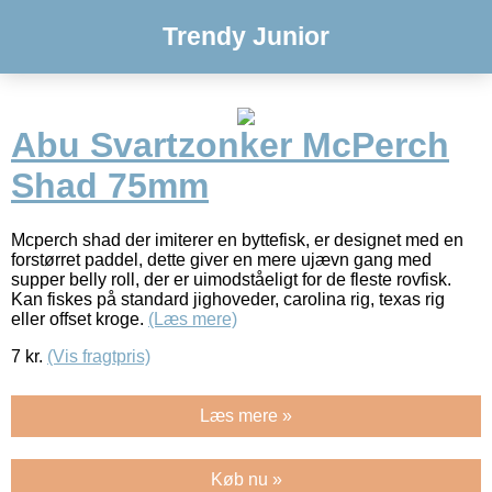
Trendy Junior
Abu Svartzonker McPerch
Shad 75mm
Mcperch shad der imiterer en byttefisk, er designet med en
forstørret paddel, dette giver en mere ujævn gang med
supper belly roll, der er uimodståeligt for de fleste rovfisk.
Kan fiskes på standard jighoveder, carolina rig, texas rig
eller offset kroge.
(Læs mere)
7
kr.
(Vis fragtpris)
Læs mere »
Køb nu »