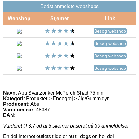
Bedst anmeldte webshops
Webshop
Stjerner
Link
Besøg webshop
Besøg webshop
Besøg webshop
Besøg webshop
Navn:
Abu Svartzonker McPerch Shad 75mm
Kategori:
Produkter > Endegrej > Jig/Gummidyr
Producent:
Abu
Varenummer:
48387
EAN:
Vurderet til
3.7
ud af 5 stjerner baseret på
39
anmeldelser
En del internet outlets tildeler nu til dags en hel del