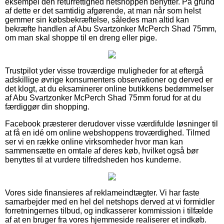
eksempel den returrettighed netshoppen benytter. På grund
af dette er det samtidig afgørende, at man når som helst
gemmer sin købsbekræftelse, således man altid kan
bekræfte handlen af Abu Svartzonker McPerch Shad 75mm,
om man skal shoppe til en dreng eller pige.
Trustpilot yder visse troværdige muligheder for at eftergå
adskillige øvrige konsumenters observationer og derved er
det klogt, at du eksaminerer online butikkens bedømmelser
af Abu Svartzonker McPerch Shad 75mm forud for at du
færdiggør din shopping.
Facebook præsterer derudover visse værdifulde løsninger til
at få en idé om online webshoppens troværdighed. Tilmed
ser vi en række online virksomheder hvor man kan
sammensætte en omtale af deres køb, hvilket også bør
benyttes til at vurdere tilfredsheden hos kunderne.
Vores side finansieres af reklameindtægter. Vi har faste
samarbejder med en hel del netshops derved at vi formidler
forretningernes tilbud, og indkasserer kommission i tilfælde
af at en bruger fra vores hjemmeside realiserer et indkøb.