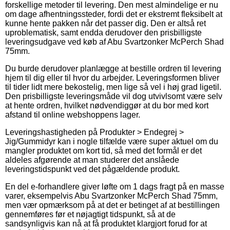
forskellige metoder til levering. Den mest almindelige er nu
om dage afhentningssteder, fordi det er ekstremt fleksibelt at
kunne hente pakken når det passer dig. Den er altså ret
uproblematisk, samt endda derudover den prisbilligste
leveringsudgave ved køb af Abu Svartzonker McPerch Shad
75mm.
Du burde derudover planlægge at bestille ordren til levering
hjem til dig eller til hvor du arbejder. Leveringsformen bliver
til tider lidt mere bekostelig, men lige så vel i høj grad ligetil.
Den prisbilligste leveringsmåde vil dog utvivlsomt være selv
at hente ordren, hvilket nødvendiggør at du bor med kort
afstand til online webshoppens lager.
Leveringshastigheden på Produkter > Endegrej >
Jig/Gummidyr kan i nogle tilfælde være super aktuel om du
mangler produktet om kort tid, så med det formål er det
aldeles afgørende at man studerer det anslåede
leveringstidspunkt ved det pågældende produkt.
En del e-forhandlere giver løfte om 1 dags fragt på en masse
varer, eksempelvis Abu Svartzonker McPerch Shad 75mm,
men vær opmærksom på at det er betinget af at bestillingen
gennemføres før et nøjagtigt tidspunkt, så at de
sandsynligvis kan nå at få produktet klargjort forud for at