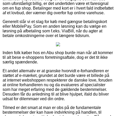
som uforståeligt billig, er det undertiden være et faresignal
om en fup shop. Betalinger med kort er i hvert fald indbefattet
af et lovbud, der værner dig overfor fup online varehuse.
Generelt slår vi et slag for køb med gængse betalingskort
eller MobilePay. Som en anden løsning kan du vælge en
løsning på afbetaling som f.eks. ViaBill, når du agter at
betale omkostningerne over et længere tidsrum.
Inden folk køber hos en Abu shop burde man når alt kommer
til alt bese e-shoppens forretningsaftale, dog er det tit ikke
særlig spændende.
Et andet alternativ er at granske hvorvidt e-forhandleren er
støttet af e-mærket, grundet at det burde være et billede på
at internet webshoppen respekterer de danske love, foruden
at online forhandleren nu og da evalueres af specialister
som har meget erfaring med de gældende bestemmelser.
Desuden får du anledning til at blive hjulpet, ifald du bliver
udsat for dilemmaer ved din ordre.
Tilmed er det smart at man er obs på de fundamentale
bestemmelser der kan have indvirkning på handlen, til