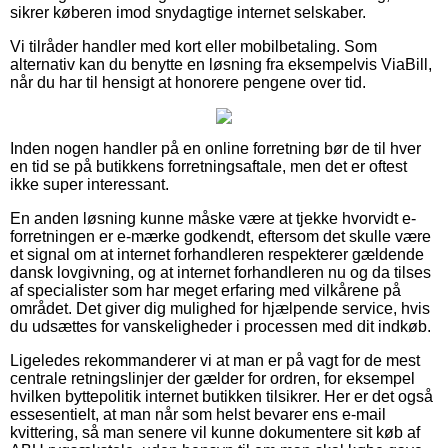
sikrer køberen imod snydagtige internet selskaber.
Vi tilråder handler med kort eller mobilbetaling. Som
alternativ kan du benytte en løsning fra eksempelvis ViaBill,
når du har til hensigt at honorere pengene over tid.
Inden nogen handler på en online forretning bør de til hver
en tid se på butikkens forretningsaftale, men det er oftest
ikke super interessant.
En anden løsning kunne måske være at tjekke hvorvidt e-
forretningen er e-mærke godkendt, eftersom det skulle være
et signal om at internet forhandleren respekterer gældende
dansk lovgivning, og at internet forhandleren nu og da tilses
af specialister som har meget erfaring med vilkårene på
området. Det giver dig mulighed for hjælpende service, hvis
du udsættes for vanskeligheder i processen med dit indkøb.
Ligeledes rekommanderer vi at man er på vagt for de mest
centrale retningslinjer der gælder for ordren, for eksempel
hvilken byttepolitik internet butikken tilsikrer. Her er det også
essesentielt, at man når som helst bevarer ens e-mail
kvittering, så man senere vil kunne dokumentere sit køb af