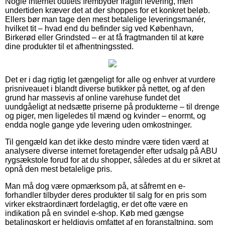
Nogle internet outlets frembyder fragtfri levering, men
undertiden kræver det at der shoppes for et konkret beløb.
Ellers bør man tage den mest betalelige leveringsmanér,
hvilket tit – hvad end du befinder sig ved København,
Birkerød eller Grindsted – er at få fragtmanden til at køre
dine produkter til et afhentningssted.
Det er i dag rigtig let gængeligt for alle og enhver at vurdere
prisniveauet i blandt diverse butikker på nettet, og af den
grund har massevis af online varehuse fundet det
uundgåeligt at nedsætte priserne på produkterne – til drenge
og piger, men ligeledes til mænd og kvinder – enormt, og
endda nogle gange yde levering uden omkostninger.
Til gengæld kan det ikke desto mindre være tiden værd at
analysere diverse internet foretagender efter udsalg på ABU
rygsækstole forud for at du shopper, således at du er sikret at
opnå den mest betalelige pris.
Man må dog være opmærksom på, at såfremt en e-
forhandler tilbyder deres produkter til salg for en pris som
virker ekstraordinært fordelagtig, er det ofte være en
indikation på en svindel e-shop. Køb med gængse
betalingskort er heldigvis omfattet af en foranstaltning, som