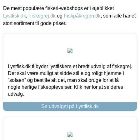
De mest populære fiskeri-webshops er i øjeblikket
Lystfisk.dk
,
Fiskegrej.dk
og
Fiskpåkrogen.dk
, som alle har et
stort sortiment til gode priser.
Lystfisk.dk tilbyder lystfiskere et bredt udvalg af fiskegrej.
Det skal være muligt at sidde stille og roligt hjemme i
”sofaen” og bestille alt det, man skal bruge for at få
nogle herlige fiskeoplevelser. Klik her for at se deres
udvalg.
Se udvalget på Lystfisk.dk