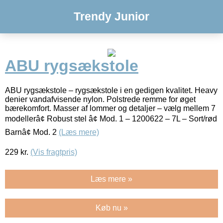
Trendy Junior
ABU rygsækstole
ABU rygsækstole – rygsækstole i en gedigen kvalitet. Heavy
denier vandafvisende nylon. Polstrede remme for øget
bærekomfort. Masser af lommer og detaljer – vælg mellem 7
modellerâ¢ Robust stel â¢ Mod. 1 – 1200622 – 7L – Sort/rød
Barnâ¢ Mod. 2
(Læs mere)
229
kr.
(Vis fragtpris)
Læs mere »
Køb nu »