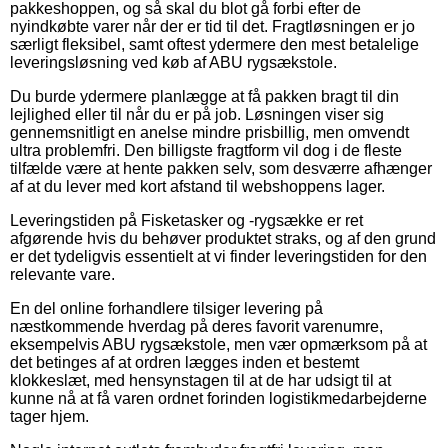
pakkeshoppen, og så skal du blot gå forbi efter de
nyindkøbte varer når der er tid til det. Fragtløsningen er jo
særligt fleksibel, samt oftest ydermere den mest betalelige
leveringsløsning ved køb af ABU rygsækstole.
Du burde ydermere planlægge at få pakken bragt til din
lejlighed eller til når du er på job. Løsningen viser sig
gennemsnitligt en anelse mindre prisbillig, men omvendt
ultra problemfri. Den billigste fragtform vil dog i de fleste
tilfælde være at hente pakken selv, som desværre afhænger
af at du lever med kort afstand til webshoppens lager.
Leveringstiden på Fisketasker og -rygsække er ret
afgørende hvis du behøver produktet straks, og af den grund
er det tydeligvis essentielt at vi finder leveringstiden for den
relevante vare.
En del online forhandlere tilsiger levering på
næstkommende hverdag på deres favorit varenumre,
eksempelvis ABU rygsækstole, men vær opmærksom på at
det betinges af at ordren lægges inden et bestemt
klokkeslæt, med hensynstagen til at de har udsigt til at
kunne nå at få varen ordnet forinden logistikmedarbejderne
tager hjem.