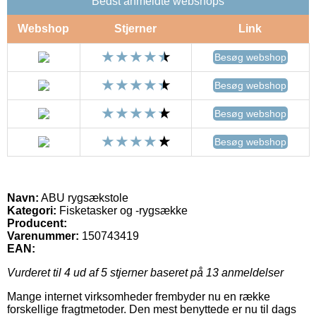
Bedst anmeldte webshops
Webshop
Stjerner
Link
Besøg webshop
Besøg webshop
Besøg webshop
Besøg webshop
Navn:
ABU rygsækstole
Kategori:
Fisketasker og -rygsække
Producent:
Varenummer:
150743419
EAN:
Vurderet til
4
ud af 5 stjerner baseret på
13
anmeldelser
Mange internet virksomheder frembyder nu en række
forskellige fragtmetoder. Den mest benyttede er nu til dags