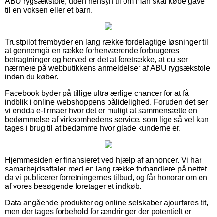
ABU rygsækstole, uden hensyn til om man skal købe gave
til en voksen eller et barn.
Trustpilot frembyder en lang række fordelagtige løsninger til
at gennemgå en række forhenværende forbrugeres
betragtninger og herved er det at foretrække, at du ser
nærmere på webbutikkens anmeldelser af ABU rygsækstole
inden du køber.
Facebook byder på tillige ultra ærlige chancer for at få
indblik i online webshoppens pålidelighed. Foruden det ser
vi endda e-firmaer hvor det er muligt at sammensætte en
bedømmelse af virksomhedens service, som lige så vel kan
tages i brug til at bedømme hvor glade kunderne er.
Hjemmesiden er finansieret ved hjælp af annoncer. Vi har
samarbejdsaftaler med en lang række forhandlere på nettet
da vi publicerer forretningernes tilbud, og får honorar om en
af vores besøgende foretager et indkøb.
Data angående produkter og online selskaber ajourføres tit,
men der tages forbehold for ændringer der potentielt er