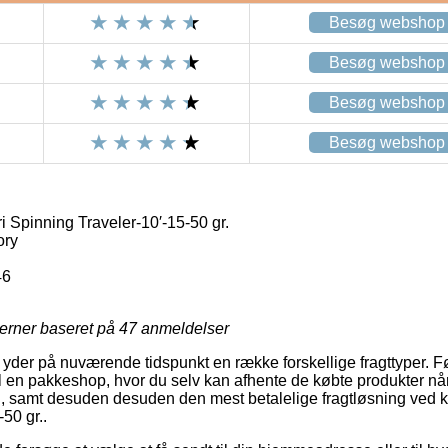
Besøg webshop
Besøg webshop
Besøg webshop
Besøg webshop
 Spinning Traveler-10′-15-50 gr.
ory
46
jerner baseret på
47
anmeldelser
r yder på nuværende tidspunkt en række forskellige fragttyper. 
il en pakkeshop, hvor du selv kan afhente de købte produkter når
il, samt desuden desuden den mest betalelige fragtløsning ved 
50 gr..