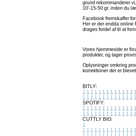
grund rekommanderer vi, 
10′-15-50 gr. inden du læ
Facebook fremskaffer for 
Her er der endda online 
drages fordel af til at f
Vores hjemmeside er finan
produkter, og tager provi
Oplysninger omkring prod
korrektioner der er bleve
BITLY:
1
1
1
1
1
1
1
1
1
1
1
1
1
1
1
1
1
1
1
1
1
1
1
1
1
1
SPOTIFY:
1
1
1
1
1
1
1
1
1
1
1
1
1
1
1
1
1
1
1
1
1
1
1
1
1
1
CUTTLY BIO:
1
1
1
1
1
1
1
1
1
1
1
1
1
1
1
1
1
1
1
1
1
1
1
1
1
1
1