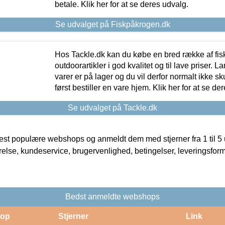
betale. Klik her for at se deres udvalg.
Se udvalget på Fiskpåkrogen.dk
Hos Tackle.dk kan du købe en bred række af fis
outdoorartikler i god kvalitet og til lave priser. L
varer er på lager og du vil derfor normalt ikke sk
først bestiller en vare hjem. Klik her for at se de
Se udvalget på Tackle.dk
t populære webshops og anmeldt dem med stjerner fra 1 til 5 ud
rrelse, kundeservice, brugervenlighed, betingelser, leveringsfor
Bedst anmeldte webshops
op
Stjerner
Link