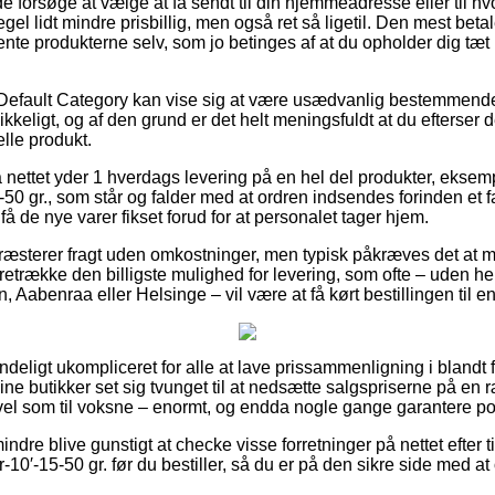
orsøge at vælge at få sendt til din hjemmeadresse eller til hvo
el lidt mindre prisbillig, men også ret så ligetil. Den mest betal
nte produkterne selv, som jo betinges af at du opholder dig tæt 
Default Category kan vise sig at være usædvanlig bestemmende i
ikkeligt, og af den grund er det helt meningsfuldt at du efterser 
elle produkt.
 nettet yder 1 hverdags levering på en hel del produkter, eksem
50 gr., som står og falder med at ordren indsendes forinden et fa
å de nye varer fikset forud for at personalet tager hjem.
æsterer fragt uden omkostninger, men typisk påkræves det at m
oretrække den billigste mulighed for levering, som ofte – uden h
 Aabenraa eller Helsinge – vil være at få kørt bestillingen til 
deligt ukompliceret for alle at lave prissammenligning i blandt f
ine butikker set sig tvunget til at nedsætte salgspriserne på en r
vel som til voksne – enormt, og endda nogle gange garantere port
ndre blive gunstigt at checke visse forretninger på nettet efter 
-10′-15-50 gr. før du bestiller, så du er på den sikre side med a