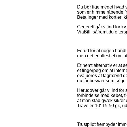
Du bør lige meget hvad v
som er himmelråbende fr
Betalinger med kort er i
Generelt går vi ind for k
ViaBill, såfremt du efter
Forud for at nogen handle
men det er oftest et omfa
Et nemt alternativ er at s
et fingerpeg om at intern
evalueres af fagmænd der
du får besvær som følge a
Herudover går vi ind fo
forbindelse med købet, f.
at man stadigvæk sikrer 
Traveler-10′-15-50 gr., u
Trustpilot frembyder imme