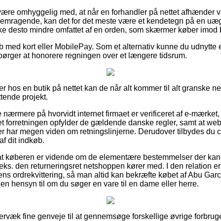
ære omhyggelig med, at når en forhandler på nettet afhænder va
emragende, kan det for det meste være et kendetegn på en uægt
kke desto mindre omfattet af en orden, som skærmer køber imod 
øb med kort eller MobilePay. Som et alternativ kunne du udnytte e
spørger at honorere regningen over et længere tidsrum.
r hos en butik på nettet kan de når alt kommer til alt granske n
ttende projekt.
e nærmere på hvorvidt internet firmaet er verificeret af e-mærket, 
et forretningen opfylder de gældende danske regler, samt at webb
 har megen viden om retningslinjerne. Derudover tilbydes du ch
f dit indkøb.
r at køberen er vidende om de elementære bestemmelser der ka
eks. den returneringsret netshoppen kører med. I den relation er 
ens ordrekvittering, så man altid kan bekræfte købet af Abu Gar
den hensyn til om du søger en vare til en dame eller herre.
rvæk fine genveje til at gennemsøge forskellige øvrige forbruge