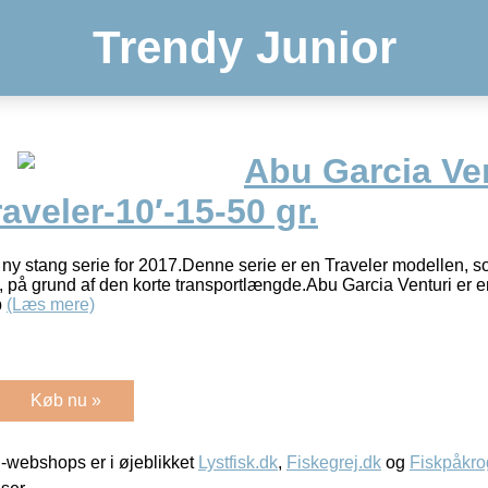
Trendy Junior
Abu Garcia Ve
aveler-10′-15-50 gr.
 ny stang serie for 2017.Denne serie er en Traveler modellen, s
e, på grund af den korte transportlængde.Abu Garcia Venturi er en
p
(Læs mere)
Køb nu »
-webshops er i øjeblikket
Lystfisk.dk
,
Fiskegrej.dk
og
Fiskpåkro