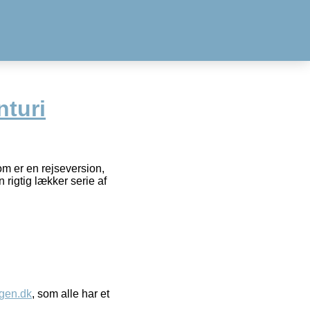
nturi
om er en rejseversion,
 rigtig lækker serie af
gen.dk
, som alle har et