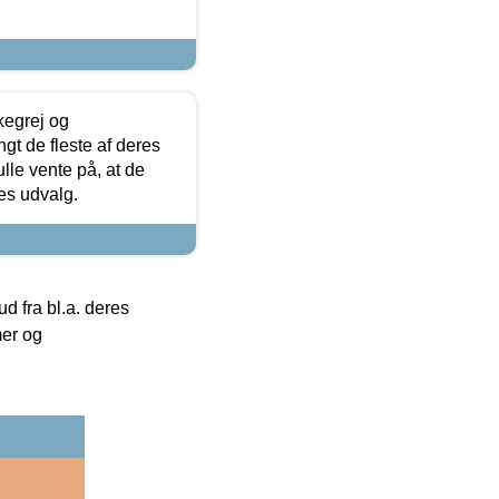
kegrej og
angt de fleste af deres
ulle vente på, at de
res udvalg.
 fra bl.a. deres
mer og