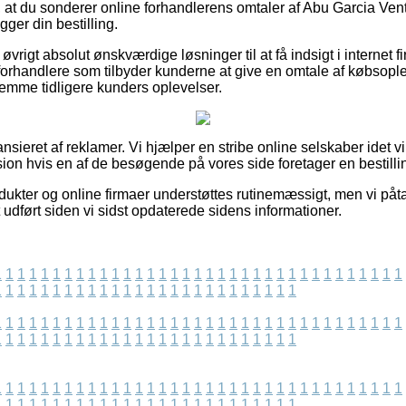
at du sonderer online forhandlerens omtaler af Abu Garcia Vent
gger din bestilling.
øvrigt absolut ønskværdige løsninger til at få indsigt i internet 
forhandlere som tilbyder kunderne at give en omtale af købsople
ornemme tidligere kunders oplevelser.
sieret af reklamer. Vi hjælper en stribe online selskaber idet v
sion hvis en af de besøgende på vores side foretager en bestilli
ukter og online firmaer understøttes rutinemæssigt, men vi påta
t udført siden vi sidst opdaterede sidens informationer.
1
1
1
1
1
1
1
1
1
1
1
1
1
1
1
1
1
1
1
1
1
1
1
1
1
1
1
1
1
1
1
1
1
1
1
1
1
1
1
1
1
1
1
1
1
1
1
1
1
1
1
1
1
1
1
1
1
1
1
1
1
1
1
1
1
1
1
1
1
1
1
1
1
1
1
1
1
1
1
1
1
1
1
1
1
1
1
1
1
1
1
1
1
1
1
1
1
1
1
1
1
1
1
1
1
1
1
1
1
1
1
1
1
1
1
1
1
1
1
1
1
1
1
1
1
1
1
1
1
1
1
1
1
1
1
1
1
1
1
1
1
1
1
1
1
1
1
1
1
1
1
1
1
1
1
1
1
1
1
1
1
1
1
1
1
1
1
1
1
1
1
1
1
1
1
1
1
1
1
1
1
1
1