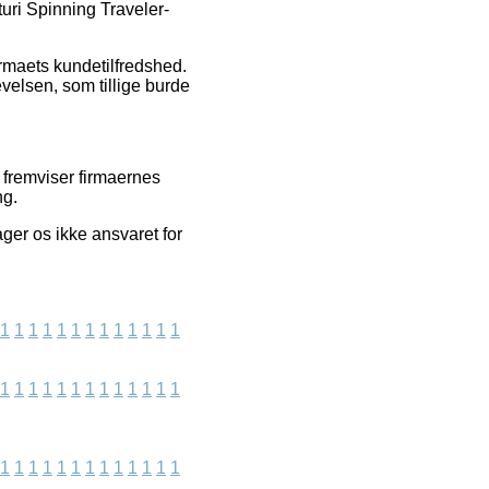
uri Spinning Traveler-
firmaets kundetilfredshed.
velsen, som tillige burde
i fremviser firmaernes
ng.
ger os ikke ansvaret for
1
1
1
1
1
1
1
1
1
1
1
1
1
1
1
1
1
1
1
1
1
1
1
1
1
1
1
1
1
1
1
1
1
1
1
1
1
1
1