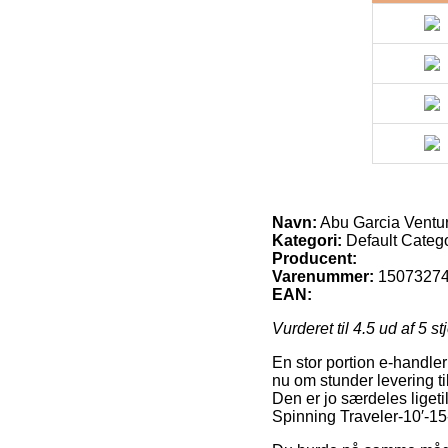
Navn:
Abu Garcia Venturi
Kategori:
Default Categ
Producent:
Varenummer:
1507327
EAN:
Vurderet til
4.5
ud af 5 st
En stor portion e-handle
nu om stunder levering t
Den er jo særdeles liget
Spinning Traveler-10′-15-