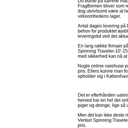
Du burde på samme måde f
Fragtformen bliver som reg
dog utvivlsomt være at he
virksomhedens lager.
Antal dages levering på 
behov for produktet øjebl
leveringstid ved det aktu
En lang række firmaer på
Spinning Traveler-10′-15-
med sikkerhed kan nå at f
Nogle online varehuse pr
pris. Ellers kunne man f
opholder sig i København,
Det er efterhånden ualmin
herved har en hel del onl
piger og drenge, lige så 
Men det kan ikke desto mi
Venturi Spinning Traveler
pris.