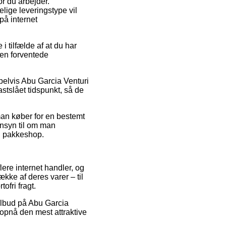
r du arbejder.
elige leveringstype vil
på internet
 tilfælde af at du har
den forventede
pelvis Abu Garcia Venturi
stslået tidspunkt, så de
an køber for en bestemt
ensyn til om man
en pakkeshop.
lere internet handler, og
ække af deres varer – til
ofri fragt.
tilbud på Abu Garcia
t opnå den mest attraktive