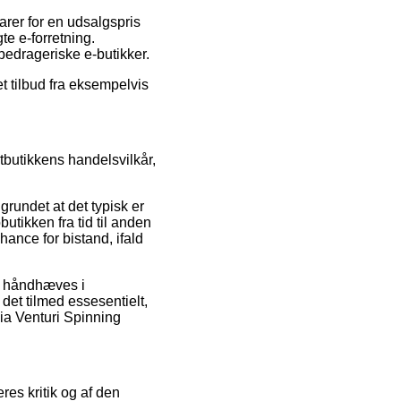
rer for en udsalgspris
e e-forretning.
bedrageriske e-butikker.
t tilbud fra eksempelvis
etbutikkens handelsvilkår,
grundet at det typisk er
utikken fra tid til anden
ance for bistand, ifald
n håndhæves i
det tilmed essesentielt,
cia Venturi Spinning
res kritik og af den