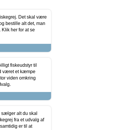
 fiskegrej. Det skal være
og bestille alt det, man
 Klik her for at se
ligt fiskeudstyr til
tid været et kæmpe
stor viden omkring
dvalg.
sælger alt du skal
skegrej fra et udvalg af
samtidig er til at