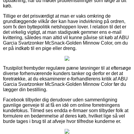
opbakning, når du møder problemstillinger som følge af dit
køb.
Tillige er det prisværdigt at man er vaks omkring de
grundlæggende vilkår der kan have indvirkning på ordren,
som fx den byttepolitik netshoppen lover. I relation til det er
det virkelig vigtigt, at man stadigvæk gemmer ens e-mail
kvittering, således man altid vil kunne påvise sit køb af ABU
Garcia Svartzonker McSnack-Golden Minnow Color, om du
er på indkøb til en pige eller dreng.
Trustpilot frembyder regulære pæne løsninger til at eftersøge
diverse forhenværende kunders tanker og derfor er det at
foretrække, at du eksaminerer e-forhandlerens kritik af ABU
Garcia Svartzonker McSnack-Golden Minnow Color før du
lægger din bestilling.
Facebook tilbyder dig derudover uden sammenligning
gavnlige genveje til at få en idé om online forretningens
kundefokus. Tilmed ses endda e-firmaer som tilbyder folk at
formulere en bedømmelse af deres køb, hvilket lige så vel
burde tages i brug til at afveje hvor tilfredse kunderne er.