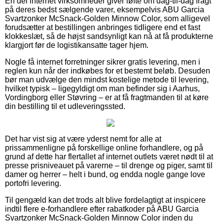
En del internet virksomheder giver løfte om dag-til-dag fragt
på deres bedst sælgende varer, eksempelvis ABU Garcia
Svartzonker McSnack-Golden Minnow Color, som alligevel
forudsætter at bestillingen anbringes tidligere end et fast
klokkeslæt, så de højst sandsynligt kan nå at få produkterne
klargjort før de logistikansatte tager hjem.
Nogle få internet forretninger sikrer gratis levering, men i
reglen kun når der indkøbes for et bestemt beløb. Desuden
bør man udvælge den mindst kostelige metode til levering,
hvilket typisk – ligegyldigt om man befinder sig i Aarhus,
Vordingborg eller Støvring – er at få fragtmanden til at køre
din bestilling til et udleveringssted.
Det har vist sig at være yderst nemt for alle at
prissammenligne på forskellige online forhandlere, og på
grund af dette har flertallet af internet outlets været nødt til at
presse prisniveauet på varerne – til drenge og piger, samt til
damer og herrer – helt i bund, og endda nogle gange love
portofri levering.
Til gengæld kan det trods alt blive fordelagtigt at inspicere
indtil flere e-forhandlere efter rabatkoder på ABU Garcia
Svartzonker McSnack-Golden Minnow Color inden du