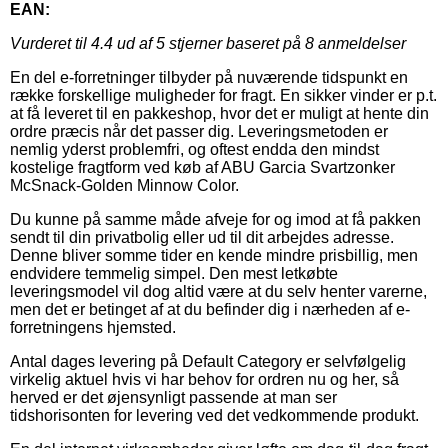
EAN:
Vurderet til
4.4
ud af 5 stjerner baseret på
8
anmeldelser
En del e-forretninger tilbyder på nuværende tidspunkt en
række forskellige muligheder for fragt. En sikker vinder er p.t.
at få leveret til en pakkeshop, hvor det er muligt at hente din
ordre præcis når det passer dig. Leveringsmetoden er
nemlig yderst problemfri, og oftest endda den mindst
kostelige fragtform ved køb af ABU Garcia Svartzonker
McSnack-Golden Minnow Color.
Du kunne på samme måde afveje for og imod at få pakken
sendt til din privatbolig eller ud til dit arbejdes adresse.
Denne bliver somme tider en kende mindre prisbillig, men
endvidere temmelig simpel. Den mest letkøbte
leveringsmodel vil dog altid være at du selv henter varerne,
men det er betinget af at du befinder dig i nærheden af e-
forretningens hjemsted.
Antal dages levering på Default Category er selvfølgelig
virkelig aktuel hvis vi har behov for ordren nu og her, så
herved er det øjensynligt passende at man ser
tidshorisonten for levering ved det vedkommende produkt.