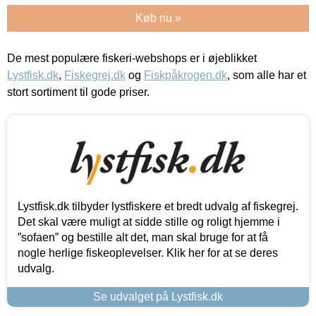
Køb nu »
De mest populære fiskeri-webshops er i øjeblikket
Lystfisk.dk
,
Fiskegrej.dk
og
Fiskpåkrogen.dk
, som alle har et
stort sortiment til gode priser.
Lystfisk.dk tilbyder lystfiskere et bredt udvalg af fiskegrej.
Det skal være muligt at sidde stille og roligt hjemme i
”sofaen” og bestille alt det, man skal bruge for at få
nogle herlige fiskeoplevelser. Klik her for at se deres
udvalg.
Se udvalget på Lystfisk.dk