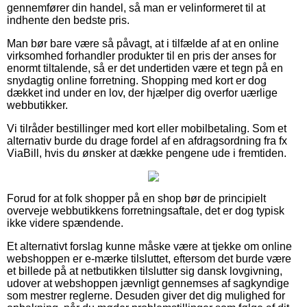
gennemfører din handel, så man er velinformeret til at
indhente den bedste pris.
Man bør bare være så påvagt, at i tilfælde af at en online
virksomhed forhandler produkter til en pris der anses for
enormt tiltalende, så er det undertiden være et tegn på en
snydagtig online forretning. Shopping med kort er dog
dækket ind under en lov, der hjælper dig overfor uærlige
webbutikker.
Vi tilråder bestillinger med kort eller mobilbetaling. Som et
alternativ burde du drage fordel af en afdragsordning fra fx
ViaBill, hvis du ønsker at dække pengene ude i fremtiden.
Forud for at folk shopper på en shop bør de principielt
overveje webbutikkens forretningsaftale, det er dog typisk
ikke videre spændende.
Et alternativt forslag kunne måske være at tjekke om online
webshoppen er e-mærke tilsluttet, eftersom det burde være
et billede på at netbutikken tilslutter sig dansk lovgivning,
udover at webshoppen jævnligt gennemses af sagkyndige
som mestrer reglerne. Desuden giver det dig mulighed for