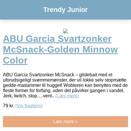
Trendy Junior
ABU Garcia Svartzonker
McSnack-Golden Minnow
Color
ABU Garcia Svartzonker McSnack – glidebait med et
uforudsigeligt svømmemønster, der vil lokke selv stopmætte
gedde-madammer til hugget! Wobleren kan benyttes med de
fleste former for forfang, uden det påvirker gangen i vandet.
Jerk, twitch, stop….vent..
(Læs mere)
79
kr.
(Vis fragtpris)
Læs mere »