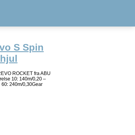
vo S Spin
hjul
et REVO ROCKET fra ABU
rrelse 10: 140m/0,20 –
se 60: 240m/0,30Gear