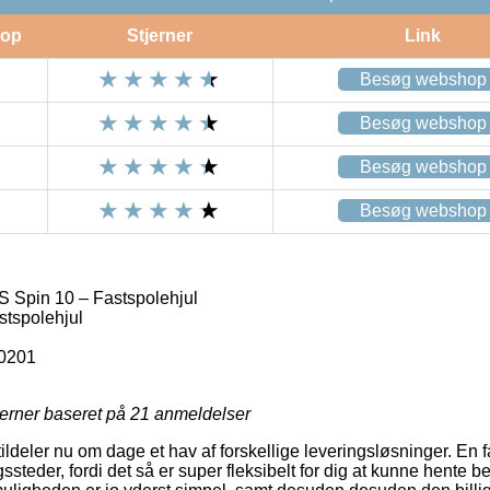
op
Stjerner
Link
Besøg webshop
Besøg webshop
Besøg webshop
Besøg webshop
 Spin 10 – Fastspolehjul
stspolehjul
0201
jerner baseret på
21
anmeldelser
ildeler nu om dage et hav af forskellige leveringsløsninger. En f
steder, fordi det så er super fleksibelt for dig at kunne hente be