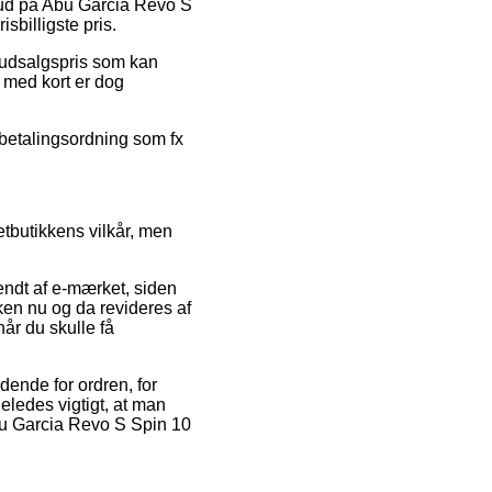
ilbud på Abu Garcia Revo S
sbilligste pris.
 udsalgspris som kan
r med kort er dog
fbetalingsordning som fx
netbutikkens vilkår, men
endt af e-mærket, siden
kken nu og da revideres af
når du skulle få
ende for ordren, for
ledes vigtigt, at man
Abu Garcia Revo S Spin 10