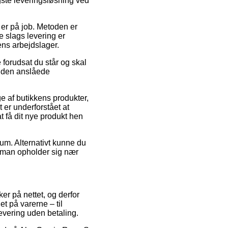
gste leveringsløsning ved
er på job. Metoden er
e slags levering er
kens arbejdslager.
forudsat du står og skal
er den anslåede
 af butikkens produkter,
er underforstået at
at få dit nye produkt hen
 sum. Alternativt kunne du
 man opholder sig nær
er på nettet, og derfor
t på varerne – til
evering uden betaling.