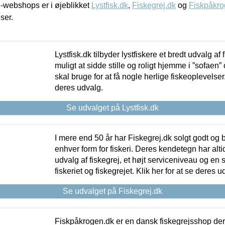
-webshops er i øjeblikket
Lystfisk.dk
,
Fiskegrej.dk
og
Fiskpåkro
iser.
Lystfisk.dk tilbyder lystfiskere et bredt udvalg af
muligt at sidde stille og roligt hjemme i ”sofaen” 
skal bruge for at få nogle herlige fiskeoplevelser.
deres udvalg.
Se udvalget på Lystfisk.dk
I mere end 50 år har Fiskegrej.dk solgt godt og bil
enhver form for fiskeri. Deres kendetegn har al
udvalg af fiskegrej, et højt serviceniveau og en 
fiskeriet og fiskegrejet. Klik her for at se deres u
Se udvalget på Fiskegrej.dk
Fiskpåkrogen.dk er en dansk fiskegrejsshop der 