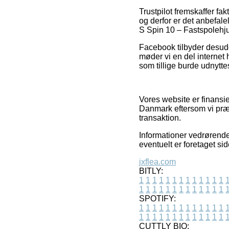
Trustpilot fremskaffer fa
og derfor er det anbefal
S Spin 10 – Fastspolehju
Facebook tilbyder desude
møder vi en del internet
som tillige burde udnyttes 
Vores website er finansi
Danmark eftersom vi præ
transaktion.
Informationer vedrørende
eventuelt er foretaget si
jxflea.com
BITLY:
1
1
1
1
1
1
1
1
1
1
1
1
1
1
1
1
1
1
1
1
1
1
1
1
1
1
SPOTIFY:
1
1
1
1
1
1
1
1
1
1
1
1
1
1
1
1
1
1
1
1
1
1
1
1
1
1
CUTTLY BIO: