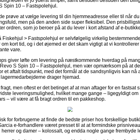
tmuligheden er jo yderst simpel, samt desuden desuden den billi
S Spin 10 – Fastspolehjul.
røve at vælge levering til din hjemmeadresse eller til når du 
gsfuld, men på den anden side super fleksibel. Den prisbilligst
ter ordren, som jo beroer på at du lever i kort afstand af e-butik
Fiskehjul > Fastspolehjul er selvfølgelig virkelig bestemmende 
om kort tid, og i det øjemed er det skam vigtigt at vi kontroller
vante vare.
hops giver løfte om levering på næstkommende hverdag på mange
Revo S Spin 10 – Fastspolehjul, men vær opmærksom på at det 
or et aftalt tidspunkt, med det formål at de sandsynligvis kan nå 
r at lagermedarbejderne drager hjemad.
i fragt, men oftest er det betinget af at man aftager for en fastsat
idste leveringsmulighed, hvilket mange gange – ligegyldigt om
rs – vil være at få bragt ordren til en pakkeshop.
k for forbrugerne at finde de bedste priser hos forskellige butikk
cia e-forhandlere været presset til at at formindske prisniveaue
til herrer og damer – kolossalt, og endda nogle gange frembyde l