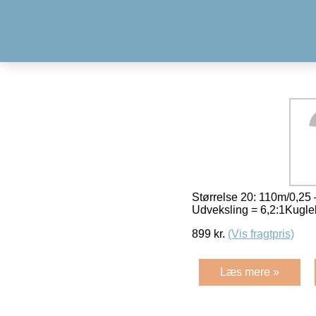
Størrelse 20: 110m/0,25 
Udveksling = 6,2:1Kugle
899
kr.
(Vis fragtpris)
Læs mere »