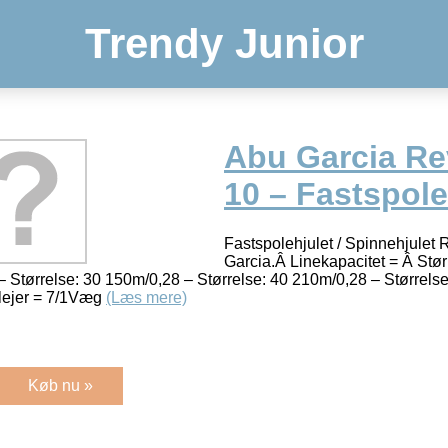
Trendy Junior
Abu Garcia Re
10 – Fastspole
Fastspolehjulet / Spinnehjul
Garcia.Â Linekapacitet = Â Stø
– Størrelse: 30 150m/0,28 – Størrelse: 40 210m/0,28 – Størrel
lejer = 7/1Væg
(Læs mere)
Køb nu »