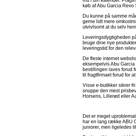
ind i din kalender. Frag
køb af Abu Garcia Revo 
Du kunne på samme måde p
gerne lidt mere omkostnin
utvivlsomt at du selv hen
Leveringsdygtigheden på 
bruge dine nye produkter 
leveringstid for den rele
De fleste internet webs
eksempelvis Abu Garcia 
bestillingen laves forud f
til fragtfirmaet forud fo
Visse e-butikker sikrer fr
snuppe den mest prisbev
Horsens, Lillerød eller Aa
Det er meget uproblematis
har en lang række ABU Gar
juniorer, men ligeledes 