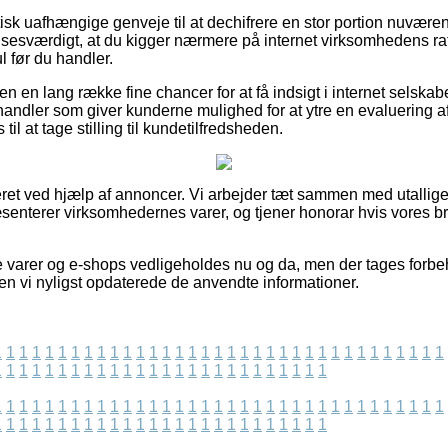
ktisk uafhængige genveje til at dechifrere en stor portion nuvær
elsesværdigt, at du kigger nærmere på internet virksomhedens r
l før du handler.
n en lang række fine chancer for at få indsigt i internet selska
 handler som giver kunderne mulighed for at ytre en evaluering 
til at tage stilling til kundetilfredsheden.
eret ved hjælp af annoncer. Vi arbejder tæt sammen med utallige 
senterer virksomhedernes varer, og tjener honorar hvis vores 
 varer og e-shops vedligeholdes nu og da, men der tages forbeh
den vi nyligst opdaterede de anvendte informationer.
1
1
1
1
1
1
1
1
1
1
1
1
1
1
1
1
1
1
1
1
1
1
1
1
1
1
1
1
1
1
1
1
1
1
1
1
1
1
1
1
1
1
1
1
1
1
1
1
1
1
1
1
1
1
1
1
1
1
1
1
1
1
1
1
1
1
1
1
1
1
1
1
1
1
1
1
1
1
1
1
1
1
1
1
1
1
1
1
1
1
1
1
1
1
1
1
1
1
1
1
1
1
1
1
1
1
1
1
1
1
1
1
1
1
1
1
1
1
1
1
1
1