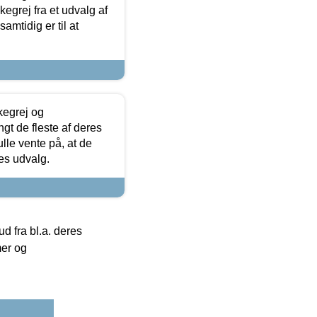
skegrej fra et udvalg af
samtidig er til at
kegrej og
angt de fleste af deres
ulle vente på, at de
res udvalg.
 fra bl.a. deres
mer og