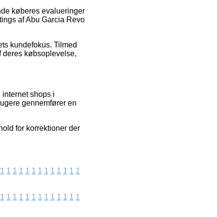
ende køberes evalueringer
atings af Abu Garcia Revo
bets kundefokus. Tilmed
af deres købsoplevelse,
internet shops i
brugere gennemfører en
old for korrektioner der
1
1
1
1
1
1
1
1
1
1
1
1
1
1
1
1
1
1
1
1
1
1
1
1
1
1