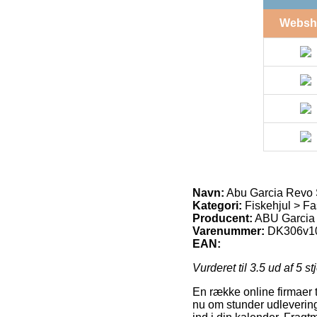
Websh
Navn:
Abu Garcia Revo S
Kategori:
Fiskehjul > Fa
Producent:
ABU Garcia
Varenummer:
DK306v1
EAN:
Vurderet til
3.5
ud af 5 st
En række online firmaer t
nu om stunder udleverings