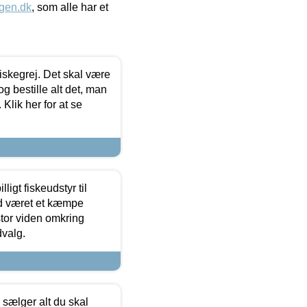
gen.dk
, som alle har et
 fiskegrej. Det skal være
og bestille alt det, man
 Klik her for at se
ligt fiskeudstyr til
tid været et kæmpe
stor viden omkring
dvalg.
sælger alt du skal