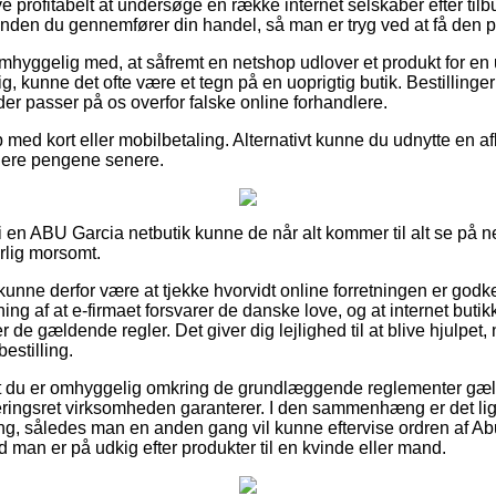
live profitabelt at undersøge en række internet selskaber efter t
nden du gennemfører din handel, så man er tryg ved at få den pri
hyggelig med, at såfremt en netshop udlover et produkt for en
g, kunne det ofte være et tegn på en uoprigtig butik. Bestillinge
der passer på os overfor falske online forhandlere.
 med kort eller mobilbetaling. Alternativt kunne du udnytte en a
nsiere pengene senere.
er i en ABU Garcia netbutik kunne de når alt kommer til alt se på 
ærlig morsomt.
nne derfor være at tjekke hvorvidt online forretningen er godk
ing af at e-firmaet forsvarer de danske love, og at internet buti
de gældende regler. Det giver dig lejlighed til at blive hjulpet, 
estilling.
at du er omhyggelig omkring de grundlæggende reglementer gæld
ringsret virksomheden garanterer. I den sammenhæng er det lige
ering, således man en anden gang vil kunne eftervise ordren af 
 man er på udkig efter produkter til en kvinde eller mand.