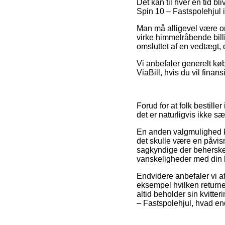
Det kan til hver en tid b
Spin 10 – Fastspolehjul i
Man må alligevel være om
virke himmelråbende billi
omsluttet af en vedtægt, 
Vi anbefaler generelt køb
ViaBill, hvis du vil fina
Forud for at folk bestill
det er naturligvis ikke s
En anden valgmulighed ku
det skulle være en påvisn
sagkyndige der behersker 
vanskeligheder med din b
Endvidere anbefaler vi 
eksempel hvilken returne
altid beholder sin kvitt
– Fastspolehjul, hvad end