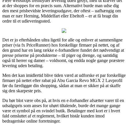
Flere webshops frembyder levering uden gebyr, men tit kræver det
at der shoppes for en præcis sum. Alternativt burde man udse dig
den mest prisbevidste leveringsudgave, der oftest – uafhængig om
man er nær Herning, Middelfart eller Ebeltoft – er at få bragt din
ordre til et udleveringssted.
Det er jo efterhånden ultra ligetil for alle og enhver at sammenligne
priser (via fx PriceRunner) hos forskellige firmaer på nettet, og af
den grund har en lang række e-forhandlere fundet det nødvendigt at
presse priserne på produkterne – til piger og drenge, og samtidig
også til herrer og damer – voldsomt, og endda nogle gange præstere
levering uden betaling.
Men det kan imidlertid blive tiden værd at udforske et par forskellige
firmaer på nettet efter rabat på Abu Garcia Revo MGX 2 Lavprofil
før du færdiggør din shopping, sådan at man er sikker på at skaffe
sig den skarpeste pris.
Du bør blot være obs på, at hvis en e-forhandler afsætter varer til en
udsalgspris som anses for uhørt tiltalende, burde det mange gange
være et symbol på en svindel butik. Betalinger med kort er i hvert
fald omsluttet af et reglement, hvilket bistår kunden imod
bedrageriske online forretninger.