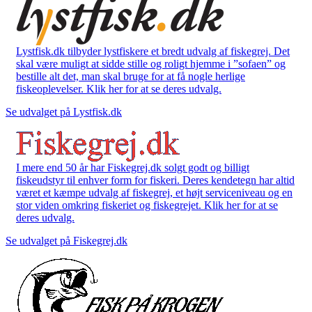
Lystfisk.dk tilbyder lystfiskere et bredt udvalg af fiskegrej. Det
skal være muligt at sidde stille og roligt hjemme i ”sofaen” og
bestille alt det, man skal bruge for at få nogle herlige
fiskeoplevelser. Klik her for at se deres udvalg.
Se udvalget på Lystfisk.dk
I mere end 50 år har Fiskegrej.dk solgt godt og billigt
fiskeudstyr til enhver form for fiskeri. Deres kendetegn har altid
været et kæmpe udvalg af fiskegrej, et højt serviceniveau og en
stor viden omkring fiskeriet og fiskegrejet. Klik her for at se
deres udvalg.
Se udvalget på Fiskegrej.dk