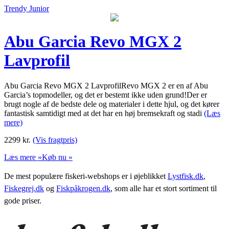
Trendy Junior
Abu Garcia Revo MGX 2
Lavprofil
Abu Garcia Revo MGX 2 LavprofilRevo MGX 2 er en af Abu
Garcia’s topmodeller, og det er bestemt ikke uden grund!Der er
brugt nogle af de bedste dele og materialer i dette hjul, og det kører
fantastisk samtidigt med at det har en høj bremsekraft og stadi
(Læs
mere)
2299
kr.
(Vis fragtpris)
Læs mere »
Køb nu »
De mest populære fiskeri-webshops er i øjeblikket
Lystfisk.dk
,
Fiskegrej.dk
og
Fiskpåkrogen.dk
, som alle har et stort sortiment til
gode priser.