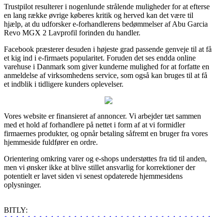
Trustpilot resulterer i nogenlunde strålende muligheder for at efterse
en lang række øvrige køberes kritik og herved kan det være til
hjælp, at du udforsker e-forhandlerens bedømmelser af Abu Garcia
Revo MGX 2 Lavprofil forinden du handler.
Facebook præsterer desuden i højeste grad passende genveje til at få
et kig ind i e-firmaets popularitet. Foruden det ses endda online
varehuse i Danmark som giver kunderne mulighed for at forfatte en
anmeldelse af virksomhedens service, som også kan bruges til at få
et indblik i tidligere kunders oplevelser.
Vores website er finansieret af annoncer. Vi arbejder tæt sammen
med et hold af forhandlere på nettet i form af at vi formidler
firmaernes produkter, og opnår betaling såfremt en bruger fra vores
hjemmeside fuldfører en ordre.
Orientering omkring varer og e-shops understøttes fra tid til anden,
men vi ønsker ikke at blive stillet ansvarlig for korrektioner der
potentielt er lavet siden vi senest opdaterede hjemmesidens
oplysninger.
BITLY: