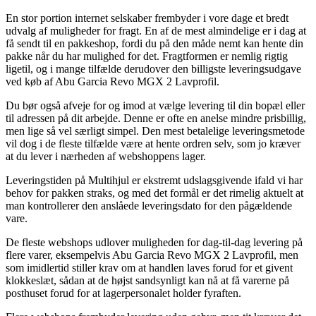
En stor portion internet selskaber frembyder i vore dage et bredt
udvalg af muligheder for fragt. En af de mest almindelige er i dag at
få sendt til en pakkeshop, fordi du på den måde nemt kan hente din
pakke når du har mulighed for det. Fragtformen er nemlig rigtig
ligetil, og i mange tilfælde derudover den billigste leveringsudgave
ved køb af Abu Garcia Revo MGX 2 Lavprofil.
Du bør også afveje for og imod at vælge levering til din bopæl eller
til adressen på dit arbejde. Denne er ofte en anelse mindre prisbillig,
men lige så vel særligt simpel. Den mest betalelige leveringsmetode
vil dog i de fleste tilfælde være at hente ordren selv, som jo kræver
at du lever i nærheden af webshoppens lager.
Leveringstiden på Multihjul er ekstremt udslagsgivende ifald vi har
behov for pakken straks, og med det formål er det rimelig aktuelt at
man kontrollerer den anslåede leveringsdato for den pågældende
vare.
De fleste webshops udlover muligheden for dag-til-dag levering på
flere varer, eksempelvis Abu Garcia Revo MGX 2 Lavprofil, men
som imidlertid stiller krav om at handlen laves forud for et givent
klokkeslæt, sådan at de højst sandsynligt kan nå at få varerne på
posthuset forud for at lagerpersonalet holder fyraften.