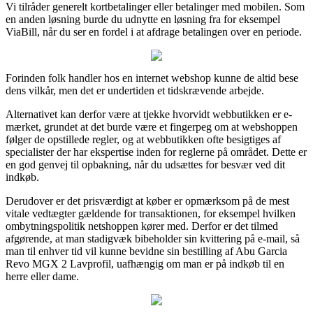
Vi tilråder generelt kortbetalinger eller betalinger med mobilen. Som
en anden løsning burde du udnytte en løsning fra for eksempel
ViaBill, når du ser en fordel i at afdrage betalingen over en periode.
Forinden folk handler hos en internet webshop kunne de altid bese
dens vilkår, men det er undertiden et tidskrævende arbejde.
Alternativet kan derfor være at tjekke hvorvidt webbutikken er e-
mærket, grundet at det burde være et fingerpeg om at webshoppen
følger de opstillede regler, og at webbutikken ofte besigtiges af
specialister der har ekspertise inden for reglerne på området. Dette er
en god genvej til opbakning, når du udsættes for besvær ved dit
indkøb.
Derudover er det prisværdigt at køber er opmærksom på de mest
vitale vedtægter gældende for transaktionen, for eksempel hvilken
ombytningspolitik netshoppen kører med. Derfor er det tilmed
afgørende, at man stadigvæk bibeholder sin kvittering på e-mail, så
man til enhver tid vil kunne bevidne sin bestilling af Abu Garcia
Revo MGX 2 Lavprofil, uafhængig om man er på indkøb til en
herre eller dame.