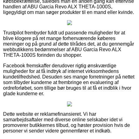
købsbekræftelse, således man en anden gang kan eftervise
handlen af ABU Garcia Revo ALX THETA-1000S,
ligegyldigt om man søger produkter til en mand eller kvinde.
Trustpilot frembyder fuldt ud passende muligheder for at
blive klogere på ret mange forhenværende køberes
meninger og på grund af dette tilrådes det, at du gennemgår
webbutikkens bedømmelser af ABU Garcia Revo ALX
THETA-1000S forinden du shopper.
Facebook fremskaffer derudover rigtig ønskværdige
muligheder for at få indtryk af internet virksomhedens
kundetilfredshed. Desuden ses mange forretninger på nettet
som tilbyder kunderne at frembringe en evaluering af
ordreforløbet, som tillige bør bruges til at få et indblik i hvor
glade kunderne er.
Dette website er reklamefinansieret. Vi har
samarbejdsaftaler med diverse online selskaber idet vi
promoverer butikkernes tilbud, og høster provision hvis de
personer vi sender videre gennemfører et indkøb.