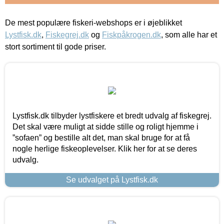
De mest populære fiskeri-webshops er i øjeblikket
Lystfisk.dk
,
Fiskegrej.dk
og
Fiskpåkrogen.dk
, som alle har et
stort sortiment til gode priser.
Lystfisk.dk tilbyder lystfiskere et bredt udvalg af fiskegrej.
Det skal være muligt at sidde stille og roligt hjemme i
”sofaen” og bestille alt det, man skal bruge for at få
nogle herlige fiskeoplevelser. Klik her for at se deres
udvalg.
Se udvalget på Lystfisk.dk