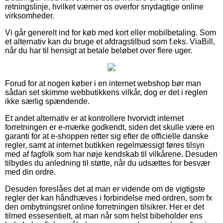
retningslinje, hvilket værner os overfor snydagtige online
virksomheder.
Vi går generelt ind for køb med kort eller mobilbetaling. Som
et alternativ kan du bruge et afdragstilbud som f.eks. ViaBill,
når du har til hensigt at betale beløbet over flere uger.
Forud for at nogen køber i en internet webshop bør man
sådan set skimme webbutikkens vilkår, dog er det i reglen
ikke særlig spændende.
Et andet alternativ er at kontrollere hvorvidt internet
forretningen er e-mærke godkendt, siden det skulle være en
garanti for at e-shoppen retter sig efter de officielle danske
regler, samt at internet butikken regelmæssigt føres tilsyn
med af fagfolk som har nøje kendskab til vilkårene. Desuden
tilbydes du anledning til støtte, når du udsættes for besvær
med din ordre.
Desuden foreslåes det at man er vidende om de vigtigste
regler der kan håndhæves i forbindelse med ordren, som fx
den ombytningsret online forretningen tilsikrer. Her er det
tilmed essesentielt, at man når som helst bibeholder ens