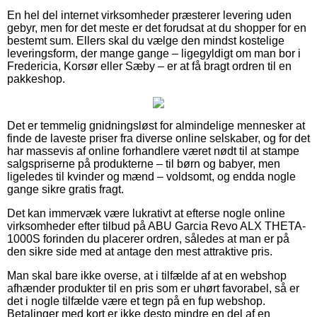
En hel del internet virksomheder præsterer levering uden
gebyr, men for det meste er det forudsat at du shopper for en
bestemt sum. Ellers skal du vælge den mindst kostelige
leveringsform, der mange gange – ligegyldigt om man bor i
Fredericia, Korsør eller Sæby – er at få bragt ordren til en
pakkeshop.
Det er temmelig gnidningsløst for almindelige mennesker at
finde de laveste priser fra diverse online selskaber, og for det
har massevis af online forhandlere været nødt til at stampe
salgspriserne på produkterne – til børn og babyer, men
ligeledes til kvinder og mænd – voldsomt, og endda nogle
gange sikre gratis fragt.
Det kan immervæk være lukrativt at efterse nogle online
virksomheder efter tilbud på ABU Garcia Revo ALX THETA-
1000S forinden du placerer ordren, således at man er på
den sikre side med at antage den mest attraktive pris.
Man skal bare ikke overse, at i tilfælde af at en webshop
afhænder produkter til en pris som er uhørt favorabel, så er
det i nogle tilfælde være et tegn på en fup webshop.
Betalinger med kort er ikke desto mindre en del af en