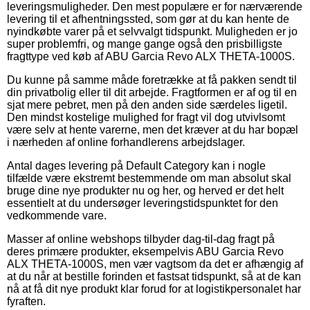
leveringsmuligheder. Den mest populære er for nærværende
levering til et afhentningssted, som gør at du kan hente de
nyindkøbte varer på et selvvalgt tidspunkt. Muligheden er jo
super problemfri, og mange gange også den prisbilligste
fragttype ved køb af ABU Garcia Revo ALX THETA-1000S.
Du kunne på samme måde foretrække at få pakken sendt til
din privatbolig eller til dit arbejde. Fragtformen er af og til en
sjat mere pebret, men på den anden side særdeles ligetil.
Den mindst kostelige mulighed for fragt vil dog utvivlsomt
være selv at hente varerne, men det kræver at du har bopæl
i nærheden af online forhandlerens arbejdslager.
Antal dages levering på Default Category kan i nogle
tilfælde være ekstremt bestemmende om man absolut skal
bruge dine nye produkter nu og her, og herved er det helt
essentielt at du undersøger leveringstidspunktet for den
vedkommende vare.
Masser af online webshops tilbyder dag-til-dag fragt på
deres primære produkter, eksempelvis ABU Garcia Revo
ALX THETA-1000S, men vær vagtsom da det er afhængig af
at du når at bestille forinden et fastsat tidspunkt, så at de kan
nå at få dit nye produkt klar forud for at logistikpersonalet har
fyraften.