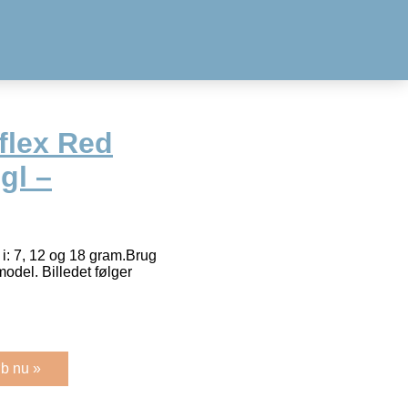
flex Red
gl –
i: 7, 12 og 18 gram.Brug
odel. Billedet følger
b nu »