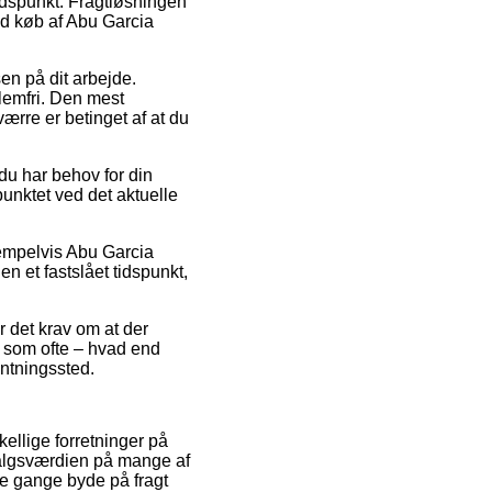
 tidspunkt. Fragtløsningen
ed køb af Abu Garcia
en på dit arbejde.
lemfri. Den mest
ærre er betinget af at du
 du har behov for din
punktet ved det aktuelle
sempelvis Abu Garcia
n et fastslået tidspunkt,
r det krav om at der
, som ofte – hvad end
entningssted.
ellige forretninger på
 salgsværdien på mange af
le gange byde på fragt