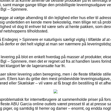
ibilitet til at kunne afhente de bestilte produkter på et selvvalgt
ri, samt mange gange tillige den prisbilligste leveringsudgave v
 Bgl – Spinnere.
e at vælge afsending til din lejlighed eller hus eller til adress
ig undertiden en kende mere bekostelig, men tillige ret så prob
ighed vil dog til enhver tid være selv at hente pakken, som desv
af netshoppens tilholdssted.
ndegrej > Spinnere er naturligvis særligt vigtig i tilfælde af at
så derfor er det helt vigtigt at man ser nærmere på leveringstids
levering på blot en enkelt hverdag på masser af produkter, ek
gl – Spinnere, men det er regnet ud fra at handlen laves forinde
et klargjort før de lageransatte har fri.
aer sikrer levering uden beregning, men i de fleste tilfælde stille
 sum. Ellers kan du gribe den mest prisbevidste leveringsudgave
ød eller Skælskør – vil være at få bragt din bestilling til et afh
uproblematisk for internetbrugere at sammenholde priser på forsk
e fleste ABU Garcia online outlets været presset til at at presse
og piger, og samtidig til herrer og damer – enormt, og endda nog