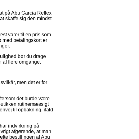
bat på Abu Garcia Reflex
at skaffe sig den mindst
est varer til en pris som
b med betalingskort er
nger.
mulighed bør du drage
en af flere omgange.
svilkår, men det er for
eftersom det burde være
tbutikken rutinemæssigt
vej til opbakning, ifald
har indvirkning på
i øvrigt afgørende, at man
fte bestillingen af Abu