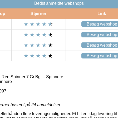
Bedst anmeldte webshops
op
Stjerner
Link
Besøg webshop
Besøg webshop
Besøg webshop
Besøg webshop
 Red Spinner 7 Gr Bgl – Spinnere
innere
097
jerner baseret på
24
anmeldelser
efterhånden flere leveringsmuligheder. Et hit er i dag levering til