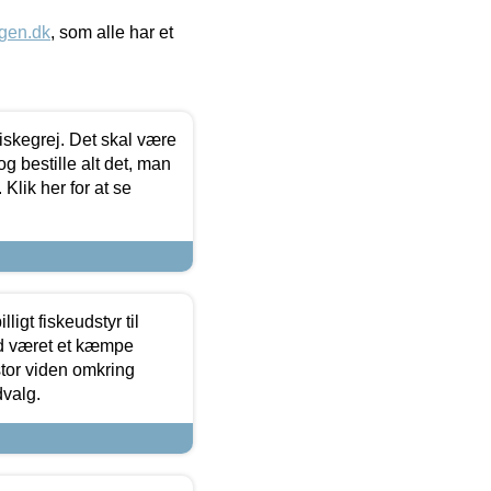
gen.dk
, som alle har et
 fiskegrej. Det skal være
og bestille alt det, man
 Klik her for at se
ligt fiskeudstyr til
tid været et kæmpe
stor viden omkring
dvalg.