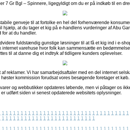
 7 Gr Bgl – Spinnere, ligegyldigt om du er på indkøb til en dren
 stabile genveje til at fortolke en hel del forhenværende konsume
il hjælp, at du tager et kig på e-handlens vurderinger af Abu G
 for at du handler.
idere fuldstændig gunstige løsninger til at få et kig ind i e-sh
k internet varehuse hvor folk kan sammensætte en bedømmelse
tes til at danne dig et indtryk af tidligere kunders oplevelser.
 af reklamer. Vi har samarbejdsaftaler med en del internet selsk
og høster kommission forudsat vores besøgende foretager et køb.
arer og webbutikker opdateres løbende, men vi påtager os ikke
 er udført siden vi senest opdaterede websitets oplysninger.
1
1
1
1
1
1
1
1
1
1
1
1
1
1
1
1
1
1
1
1
1
1
1
1
1
1
1
1
1
1
1
1
1
1
1
1
1
1
1
1
1
1
1
1
1
1
1
1
1
1
1
1
1
1
1
1
1
1
1
1
1
1
1
1
1
1
1
1
1
1
1
1
1
1
1
1
1
1
1
1
1
1
1
1
1
1
1
1
1
1
1
1
1
1
1
1