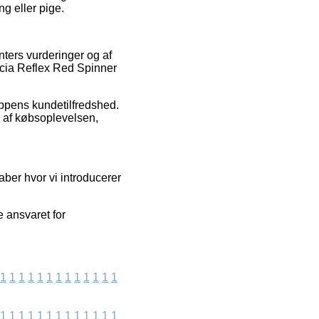
g eller pige.
nters vurderinger og af
arcia Reflex Red Spinner
oppens kundetilfredshed.
 af købsoplevelsen,
aber hvor vi introducerer
 ansvaret for
1
1
1
1
1
1
1
1
1
1
1
1
1
1
1
1
1
1
1
1
1
1
1
1
1
1