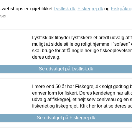
-webshops er i øjeblikket
Lystfisk.dk
,
Fiskegrej.dk
og
Fiskpåkro
iser.
Lystfisk.dk tilbyder lystfiskere et bredt udvalg af
muligt at sidde stille og roligt hjemme i ”sofaen” 
skal bruge for at få nogle herlige fiskeoplevelser.
deres udvalg.
Se udvalget på Lystfisk.dk
I mere end 50 år har Fiskegrej.dk solgt godt og bil
enhver form for fiskeri. Deres kendetegn har al
udvalg af fiskegrej, et højt serviceniveau og en 
fiskeriet og fiskegrejet. Klik her for at se deres u
Se udvalget på Fiskegrej.dk