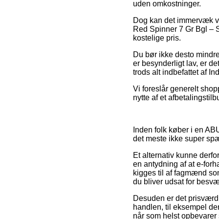
uden omkostninger.
Dog kan det immervæk vis
Red Spinner 7 Gr Bgl – S
kostelige pris.
Du bør ikke desto mindre 
er besynderligt lav, er 
trods alt indbefattet af I
Vi foreslår generelt sho
nytte af et afbetalingsti
Inden folk køber i en ABU
det meste ikke super s
Et alternativ kunne derf
en antydning af at e-for
kigges til af fagmænd so
du bliver udsat for besv
Desuden er det prisværdi
handlen, til eksempel den 
når som helst opbevarer 