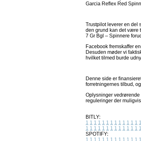
Garcia Reflex Red Spinner
Trustpilot leverer en del
den grund kan det være t
7 Gr Bgl – Spinnere forud
Facebook fremskaffer endv
Desuden møder vi faktis
hvilket tilmed burde udnyt
Denne side er finansieret
forretningernes tilbud, 
Oplysninger vedrørende v
reguleringer der muligvis
BITLY:
1
1
1
1
1
1
1
1
1
1
1
1
1
1
1
1
1
1
1
1
1
1
1
1
1
1
SPOTIFY:
1
1
1
1
1
1
1
1
1
1
1
1
1