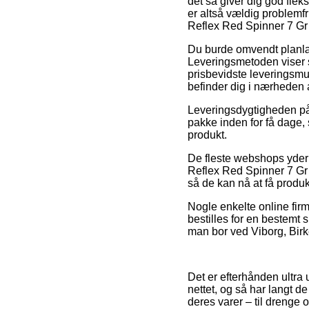
det så giver dig god fleks
er altså vældig problemf
Reflex Red Spinner 7 Gr
Du burde omvendt planlægg
Leveringsmetoden viser s
prisbevidste leveringsmul
befinder dig i nærheden 
Leveringsdygtigheden på E
pakke inden for få dage, 
produkt.
De fleste webshops yder 
Reflex Red Spinner 7 Gr B
så de kan nå at få produkt
Nogle enkelte online firm
bestilles for en bestemt
man bor ved Viborg, Birker
Det er efterhånden ultra 
nettet, og så har langt d
deres varer – til drenge 