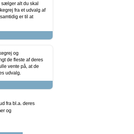
sælger alt du skal
skegrej fra et udvalg af
samtidig er til at
kegrej og
angt de fleste af deres
ulle vente på, at de
res udvalg.
 fra bl.a. deres
mer og