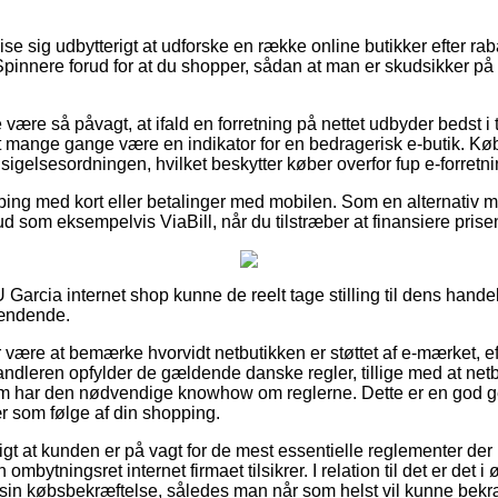
e sig udbytterigt at udforske en række online butikker efter ra
pinnere forud for at du shopper, sådan at man er skudsikker på 
være så påvagt, at ifald en forretning på nettet udbyder bedst i t
det mange gange være en indikator for en bedragerisk e-butik. Kø
ndsigelsesordningen, hvilket beskytter køber overfor fup e-forretni
pping med kort eller betalinger med mobilen. Som en alternativ 
lbud som eksempelvis ViaBill, når du tilstræber at finansiere pris
 Garcia internet shop kunne de reelt tage stilling til dens handel
pændende.
or være at bemærke hvorvidt netbutikken er støttet af e-mærket, 
handleren opfylder de gældende danske regler, tillige med at ne
m har den nødvendige knowhow om reglerne. Dette er en god gen
ær som følge af din shopping.
gt at kunden er på vagt for de mest essentielle reglementer der 
ombytningsret internet firmaet tilsikrer. I relation til det er det 
sin købsbekræftelse, således man når som helst vil kunne bekræ