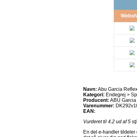
Websh
Navn:
Abu Garcia Reflex
Kategori:
Endegrej > Sp
Producent:
ABU Garcia
Varenummer:
DK292v1
EAN:
Vurderet til
4.2
ud af 5 st
En del e-handler tildeler 