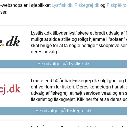
-webshops er i øjeblikket
Lystfisk.dk
,
Fiskegrej.dk
og
Fiskpåkro
iser.
Lystfisk.dk tilbyder lystfiskere et bredt udvalg af
muligt at sidde stille og roligt hjemme i ”sofaen” 
skal bruge for at få nogle herlige fiskeoplevelser.
deres udvalg.
Se udvalget på Lystfisk.dk
I mere end 50 år har Fiskegrej.dk solgt godt og bil
enhver form for fiskeri. Deres kendetegn har al
udvalg af fiskegrej, et højt serviceniveau og en 
fiskeriet og fiskegrejet. Klik her for at se deres u
Se udvalget på Fiskegrej.dk