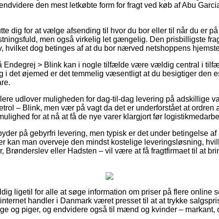
ndvidere den mest letkøbte form for fragt ved køb af Abu Garcia
te dig for at vælge afsending til hvor du bor eller til når du er 
tningsfuld, men også virkelig let gængelig. Den prisbilligste frag
v, hvilket dog betinges af at du bor nærved netshoppens hjemst
ndegrej > Blink kan i nogle tilfælde være vældig central i tilfæl
i det øjemed er det temmelig væsentligt at du besigtiger den 
re.
lere udlover muligheden for dag-til-dag levering på adskillige 
trol – Blink, men vær på vagt da det er underforstået at ordren a
ulighed for at nå at få de nye varer klargjort før logistikmedarbe
yder på gebyrfri levering, men typisk er det under betingelse af 
er kan man overveje den mindst kostelige leveringsløsning, hvi
Brønderslev eller Hadsten – vil være at få fragtfirmaet til at bri
ig ligetil for alle at søge information om priser på flere online 
nternet handler i Danmark været presset til at at trykke salgspr
enge og piger, og endvidere også til mænd og kvinder – markant