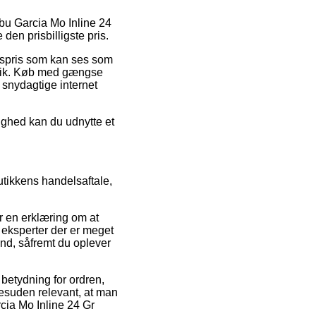
 Abu Garcia Mo Inline 24
den prisbilligste pris.
algspris som kan ses som
utik. Køb med gængse
 snydagtige internet
lighed kan du udnytte et
utikkens handelsaftale,
er en erklæring om at
f eksperter der er meget
nd, såfremt du oplever
betydning for ordren,
esuden relevant, at man
cia Mo Inline 24 Gr