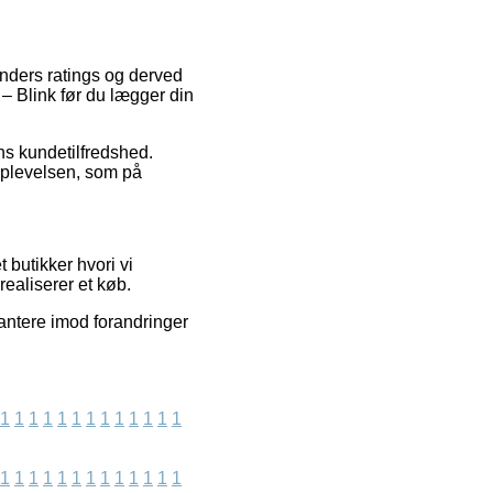
unders ratings og derved
 – Blink før du lægger din
ns kundetilfredshed.
oplevelsen, som på
 butikker hvori vi
realiserer et køb.
antere imod forandringer
1
1
1
1
1
1
1
1
1
1
1
1
1
1
1
1
1
1
1
1
1
1
1
1
1
1