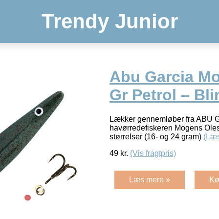
Trendy Junior
Abu Garcia Mo 
Gr Petrol – Bli
Lækker gennemløber fra ABU Ga
havørredefiskeren Mogens Oles
størrelser (16- og 24 gram)
(Læ
49
kr.
(Vis fragtpris)
Læs mere »
Kø