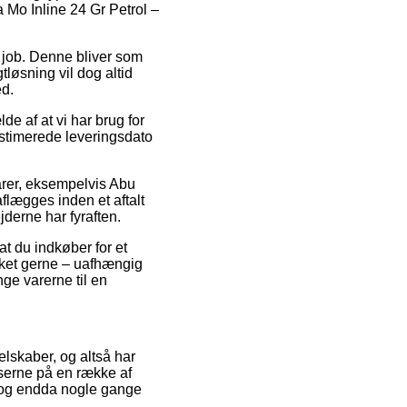
 Mo Inline 24 Gr Petrol –
på job. Denne bliver som
tløsning vil dog altid
ed.
de af at vi har brug for
estimerede leveringsdato
varer, eksempelvis Abu
flægges inden et aftalt
jderne har fyraften.
at du indkøber for et
lket gerne – uafhængig
nge varerne til en
selskaber, og altså har
iserne på en række af
, og endda nogle gange