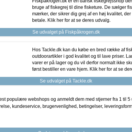
Fiskpåkrogen.dk er en dansk fiskegrejsshop der 
bruge af fiskegrej til dine fisketure. De sælger fi
mærker, der sikrer dig grej af en høj kvalitet, der 
betale. Klik her for at se deres udvalg.
Se udvalget på Fiskpåkrogen.dk
Hos Tackle.dk kan du købe en bred række af fis
outdoorartikler i god kvalitet og til lave priser. L
varer er på lager og du vil derfor normalt ikke sk
først bestiller en vare hjem. Klik her for at se de
Se udvalget på Tackle.dk
t populære webshops og anmeldt dem med stjerner fra 1 til 5 ud
rrelse, kundeservice, brugervenlighed, betingelser, leveringsfor