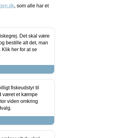
gen.dk
, som alle har et
 fiskegrej. Det skal være
og bestille alt det, man
 Klik her for at se
ligt fiskeudstyr til
tid været et kæmpe
stor viden omkring
dvalg.