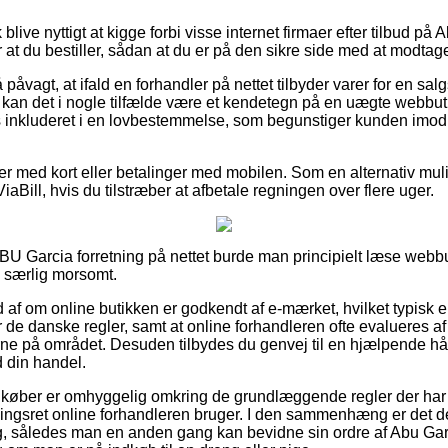
live nyttigt at kigge forbi visse internet firmaer efter tilbud på
r at du bestiller, sådan at du er på den sikre side med at modtage 
 påvagt, at ifald en forhandler på nettet tilbyder varer for en s
å kan det i nogle tilfælde være et kendetegn på en uægte webb
is inkluderet i en lovbestemmelse, som begunstiger kunden imod
ler med kort eller betalinger med mobilen. Som en alternativ mu
iaBill, hvis du tilstræber at afbetale regningen over flere uger.
ABU Garcia forretning på nettet burde man principielt læse webb
e særlig morsomt.
 ud af om online butikken er godkendt af e-mærket, hvilket typisk 
er de danske regler, samt at online forhandleren ofte evalueres a
e på området. Desuden tilbydes du genvej til en hjælpende hå
 din handel.
t køber er omhyggelig omkring de grundlæggende regler der har 
ngsret online forhandleren bruger. I den sammenhæng er det d
ring, således man en anden gang kan bevidne sin ordre af Abu Gar