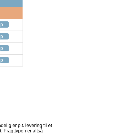
op
op
op
op
lig er p.t. levering til et
t. Fragttypen er altså