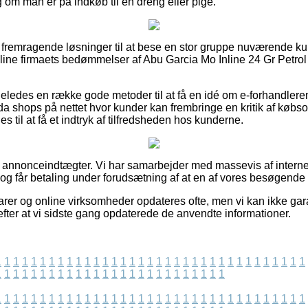
 om man er på indkøb til en dreng eller pige.
ske fremragende løsninger til at bese en stor gruppe nuværende k
 online firmaets bedømmelser af Abu Garcia Mo Inline 24 Gr Petrol
eledes en række gode metoder til at få en idé om e-forhandlere
 shops på nettet hvor kunder kan frembringe en kritik af købs
til at få et indtryk af tilfredsheden hos kunderne.
f annonceindtægter. Vi har samarbejder med massevis af internet
 og får betaling under forudsætning af at en af vores besøgende 
er og online virksomheder opdateres ofte, men vi kan ikke gar
efter at vi sidste gang opdaterede de anvendte informationer.
1
1
1
1
1
1
1
1
1
1
1
1
1
1
1
1
1
1
1
1
1
1
1
1
1
1
1
1
1
1
1
1
1
1
1
1
1
1
1
1
1
1
1
1
1
1
1
1
1
1
1
1
1
1
1
1
1
1
1
1
1
1
1
1
1
1
1
1
1
1
1
1
1
1
1
1
1
1
1
1
1
1
1
1
1
1
1
1
1
1
1
1
1
1
1
1