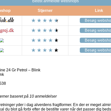
Bedst anmeldte webshops
bshop
Stjerner
Link
Besøg websh
Besøg websh
Besøg websh
Besøg websh
ne 24 Gr Petrol – Blink
ink
538
jerner baseret på
10
anmeldelser
retninger yder i dag alverdens fragtformer. En der er meget alminde
l du blot gå forbi efter de bestilte varer når det passer dig beds