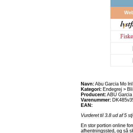
We
Navn:
Abu Garcia Mo Inli
Kategori:
Endegrej > Bl
Producent:
ABU Garcia
Varenummer:
DK485v3
EAN:
Vurderet til
3.8
ud af 5 st
En stor portion online for
afhentningssted, og så ska