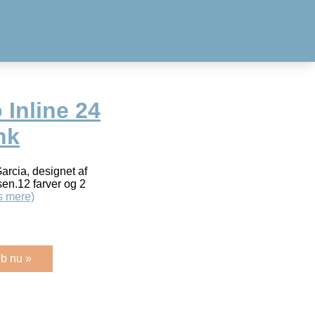
Inline 24
nk
rcia, designet af
en.12 farver og 2
s mere)
b nu »