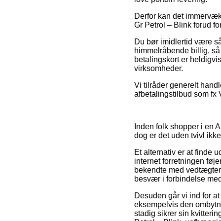
Derfor kan det immervæk b
Gr Petrol – Blink forud fo
Du bør imidlertid være så
himmelråbende billig, s
betalingskort er heldigv
virksomheder.
Vi tilråder generelt hand
afbetalingstilbud som fx V
Inden folk shopper i en 
dog er det uden tvivl ikk
Et alternativ er at finde
internet forretningen føj
bekendte med vedtægtern
besvær i forbindelse med
Desuden går vi ind for a
eksempelvis den ombytni
stadig sikrer sin kvitte