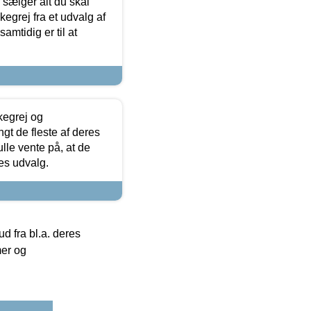
sælger alt du skal
skegrej fra et udvalg af
samtidig er til at
kegrej og
angt de fleste af deres
ulle vente på, at de
res udvalg.
 fra bl.a. deres
mer og