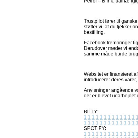
Petrol – Blink, uafhængig
Trustpilot fører til gan
støtter vi, at du tjekker
bestilling.
Facebook frembringer lig
Derudover møder vi endda
samme måde burde bruges 
Websitet er finansieret a
introducerer deres varer,
Anvisninger angående var
der er blevet udarbejdet 
BITLY:
1
1
1
1
1
1
1
1
1
1
1
1
1
1
1
1
1
1
1
1
1
1
1
1
1
1
SPOTIFY:
1
1
1
1
1
1
1
1
1
1
1
1
1