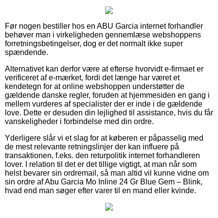
Før nogen bestiller hos en ABU Garcia internet forhandler
behøver man i virkeligheden gennemlæse webshoppens
forretningsbetingelser, dog er det normalt ikke super
spændende.
Alternativet kan derfor være at efterse hvorvidt e-firmaet er
verificeret af e-mærket, fordi det længe har været et
kendetegn for at online webshoppen understøtter de
gældende danske regler, foruden at hjemmesiden en gang i
mellem vurderes af specialister der er inde i de gældende
love. Dette er desuden din lejlighed til assistance, hvis du får
vanskeligheder i forbindelse med din ordre.
Yderligere slår vi et slag for at køberen er påpasselig med
de mest relevante retningslinjer der kan influere på
transaktionen, f.eks. den returpolitik internet forhandleren
lover. I relation til det er det tillige vigtigt, at man når som
helst bevarer sin ordremail, så man altid vil kunne vidne om
sin ordre af Abu Garcia Mo Inline 24 Gr Blue Gem – Blink,
hvad end man søger efter varer til en mand eller kvinde.