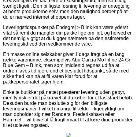
sædvanligvis en tak mere omkostningsfuld, men samtidig
særligt ligetil. Den billigste løsning til levering er unægtelig
at hente produkterne selv, men den mulighed beroer på at
du er nærved internet shoppens lager.
Leveringstidspunktet på Endegrej > Blink kan være yderst
vital såfremt du mangler din pakke lige om lidt, og herved er
det nemlig vigtigt at du kigger nærmere på den estimerede
leveringstid ved den vedkommende vare.
En masse online selskaber giver 1 dags fragt på en lang
række varenumre, eksempelvis Abu Garcia Mo Inline 24 Gr
Blue Gem – Blink, men som imidlertid regnes ud fra at
ordren laves tidligere end et besluttet tidspunkt, så de med
sikkerhed kan nå at få varen klar forud for at
pakkepersonalet tager hjem.
Enkelte butikker på nettet præsterer levering uden gebyr,
men typisk er det påkrævet at du køber for et fastslået beløb.
Desuden burde man beslutte sig for den billigste
leveringsmanér, hvilket i mange tilfælde – ligegyldigt om
man opholder sig nær Randers, Frederikshavn eller
Hammel – vil blive at få fragtfirmaet til at køre dine produkter
til et udleveringssted.