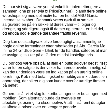
Det har vist sig at være yderst enkelt for internetbrugere at
sammenligne priser (via fx PriceRunner) i blandt flere online
webshops, og med det motiv har en hel del ABU Garcia
internet selskaber i Danmark været nødt til at sænke
salgsværdien på en række af deres varer – til piger og
drenge, og yderligere også til damer og herrer – en hel del,
og endda nogle gange garantere fragtfri levering.
Dog kan det stadigvæk blive fordelagtigt at sammenligne
nogle online forretninger efter rabatkoder på Abu Garcia Mo
Inline 24 Gr Blue Gem – Blink før du handler, således at man
er usvigeligt sikker på at få den mindst kostelige pris.
Du bør dog være obs på, at ifald en butik udlover bedst i test
varer for en salgspris der virker hamrende overkommelig, så
kan det undertiden være en indikation på en uærlig online
forretning. Køb med betalingskort er heldigvis inkluderet i en
anordning, der sikrer dig som kunde overfor uærlige firmaer
på nettet.
Generelt slår vi et slag for kortbetalinger eller betalinger med
mobilen. Som alternativ burde du overveje en
afbetalingsløsning fra eksempelvis ViaBill, såfremt du agter
at afbetale prisen over en længere periode.