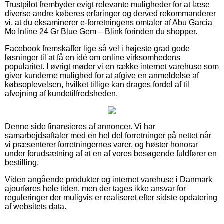
Trustpilot frembyder evigt relevante muligheder for at læse
diverse andre køberes erfaringer og derved rekommanderer
vi, at du eksaminerer e-forretningens omtaler af Abu Garcia
Mo Inline 24 Gr Blue Gem – Blink forinden du shopper.
Facebook fremskaffer lige så vel i højeste grad gode
løsninger til at få en idé om online virksomhedens
popularitet. I øvrigt møder vi en række internet varehuse som
giver kunderne mulighed for at afgive en anmeldelse af
købsoplevelsen, hvilket tillige kan drages fordel af til
afvejning af kundetilfredsheden.
Denne side finansieres af annoncer. Vi har
samarbejdsaftaler med en hel del forretninger på nettet når
vi præsenterer forretningernes varer, og høster honorar
under forudsætning af at en af vores besøgende fuldfører en
bestilling.
Viden angående produkter og internet varehuse i Danmark
ajourføres hele tiden, men der tages ikke ansvar for
reguleringer der muligvis er realiseret efter sidste opdatering
af websitets data.