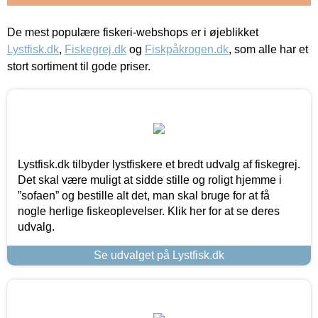
De mest populære fiskeri-webshops er i øjeblikket
Lystfisk.dk
,
Fiskegrej.dk
og
Fiskpåkrogen.dk
, som alle har et
stort sortiment til gode priser.
Lystfisk.dk tilbyder lystfiskere et bredt udvalg af fiskegrej.
Det skal være muligt at sidde stille og roligt hjemme i
”sofaen” og bestille alt det, man skal bruge for at få
nogle herlige fiskeoplevelser. Klik her for at se deres
udvalg.
Se udvalget på Lystfisk.dk