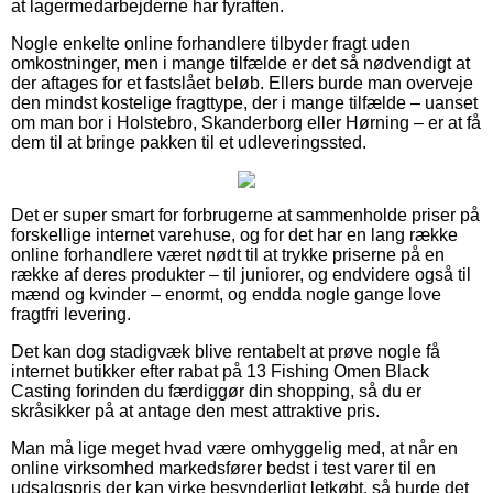
at lagermedarbejderne har fyraften.
Nogle enkelte online forhandlere tilbyder fragt uden
omkostninger, men i mange tilfælde er det så nødvendigt at
der aftages for et fastslået beløb. Ellers burde man overveje
den mindst kostelige fragttype, der i mange tilfælde – uanset
om man bor i Holstebro, Skanderborg eller Hørning – er at få
dem til at bringe pakken til et udleveringssted.
Det er super smart for forbrugerne at sammenholde priser på
forskellige internet varehuse, og for det har en lang række
online forhandlere været nødt til at trykke priserne på en
række af deres produkter – til juniorer, og endvidere også til
mænd og kvinder – enormt, og endda nogle gange love
fragtfri levering.
Det kan dog stadigvæk blive rentabelt at prøve nogle få
internet butikker efter rabat på 13 Fishing Omen Black
Casting forinden du færdiggør din shopping, så du er
skråsikker på at antage den mest attraktive pris.
Man må lige meget hvad være omhyggelig med, at når en
online virksomhed markedsfører bedst i test varer til en
udsalgspris der kan virke besynderligt letkøbt, så burde det