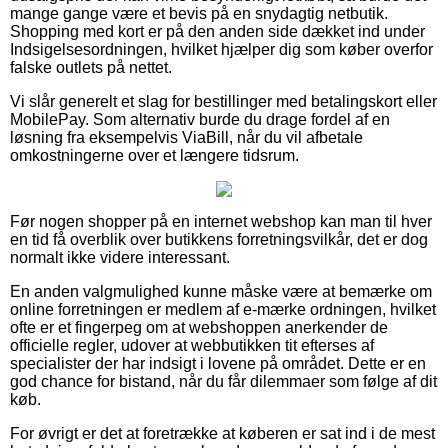
mange gange være et bevis på en snydagtig netbutik.
Shopping med kort er på den anden side dækket ind under
Indsigelsesordningen, hvilket hjælper dig som køber overfor
falske outlets på nettet.
Vi slår generelt et slag for bestillinger med betalingskort eller
MobilePay. Som alternativ burde du drage fordel af en
løsning fra eksempelvis ViaBill, når du vil afbetale
omkostningerne over et længere tidsrum.
Før nogen shopper på en internet webshop kan man til hver
en tid få overblik over butikkens forretningsvilkår, det er dog
normalt ikke videre interessant.
En anden valgmulighed kunne måske være at bemærke om
online forretningen er medlem af e-mærke ordningen, hvilket
ofte er et fingerpeg om at webshoppen anerkender de
officielle regler, udover at webbutikken tit efterses af
specialister der har indsigt i lovene på området. Dette er en
god chance for bistand, når du får dilemmaer som følge af dit
køb.
For øvrigt er det at foretrække at køberen er sat ind i de mest