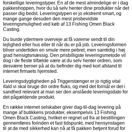
forskellige leveringstyper. En af de mest almindelige er i dag
pakkeshoppen, hvor du så selv henter dine produkter når det
passer dig bedst. Leveringstypen er jo ekstremt smart, og
mange gange desuden den mest prisbevidste
leveringsmulighed ved køb af 13 Fishing Omen Black
Casting.
Du burde ydermere overveje at få varerne sendt til din
lejlighed eller hus eller til når du er på job. Leveringsformen
bliver undertiden en smule mere pebret, men samtidig i høj
grad hensigtsmæssig. Den prisbilligste leveringsmetode vil
dog i de fleste tilfælde være at du selv henter ordren, som
desværre beroer på at du befinder dig med kort afstand til
internet firmaets hjemsted.
Leveringsdygtigheden på Triggerstænger er jo rigtig vital
ifald vi skal bruge din ordre fluks, og med det formål er det i
sandhed relevant at man ser den anslåede leveringsdato for
det pågældende produkt.
En række internet selskaber giver dag-til-dag levering på
mange af butikkens produkter, eksempelvis 13 Fishing
Omen Black Casting, hvilket er regnet ud fra at bestillingen
gennemføres forinden et fast tidspunkt, med hensynstagen
til at de med sikkerhed kan nå at få pakken betjent forud for