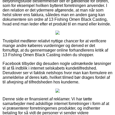
betydningsfulde bestemmelser der er gældende for ordren,
som for eksempel hvilken bytteret forretningen anvender. I
den relation er det ydermere afgørende, at man når som
helst sikrer ens faktura, således man en anden gang kan
dokumentere sin ordre af 13 Fishing Omen Black Casting,
hvad end man leder efter et produkt til en mand eller kvinde.
Trustpilot medfører relativt nyttige chancer for at verificere
mange andre køberes vurderinger og derved er det
fornuftigt, at du gennemsøger online forhandlerens kritik af
13 Fishing Omen Black Casting inden du shopper.
Facebook tilbyder dig desuden nogle udmærkede løsninger
til at få indblik i internet selskabets kundetilfredshed.
Derudover ser vi faktisk netshops hvor man kan formulere en
anmeldelse af deres køb, hvilket tilmed bør drages fordel af
til afvejning af tilfredsheden hos kunderne.
Denne side er finansieret af reklamer. Vi har tætte
samarbejder med adskillige internet forretninger i form af at
vi præsenterer forretningernes produkter, og indhenter
betaling for så vidt de personer vi sender videre